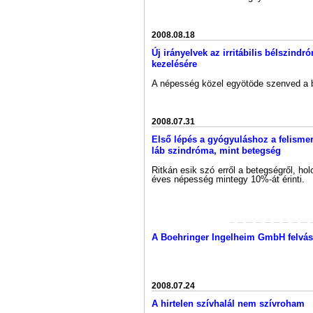
2008.08.18
Új irányelvek az irritábilis bélszin
kezelésére
A népesség közel egyötöde szenved a b
2008.07.31
Első lépés a gyógyuláshoz a felismer
láb szindróma, mint betegség
Ritkán esik szó erről a betegségről, holo
éves népesség mintegy 10%-át érinti.
A Boehringer Ingelheim GmbH felvásá
2008.07.24
A hirtelen szívhalál nem szívroham