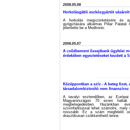
2008.05.08
Horkolásgátló eszközgyártót vásárolt
A horkolás megszüntetésére és az
gyógyítására alkalmas Pillar Palatal
jelentette be a Medtronic.
2008.05.07
A csődbement őssejtbank ügyfelei m
érdekében egyeztetéseket kezdett a S
Középpontban a szív - A beteg fizet, 
társadalombiztosító nem finanszíroz
A tavalyi esztendőben, az Európai
Magyarországon 70 ezren haltak
megbetegedésben. Hazánkban év
szívinfarktussal lehet számolni, mely 
rosszabb. Ez a szám megfelelő odaf
drasztikusan csökkenthető lenne.