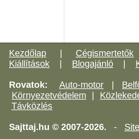
Kezdőlap
|
Cégismertetők
Kiállítások
|
Blogajánló
|
Rovatok:
Auto-motor
|
Belf
Környezetvédelem
|
Közleked
Távközlés
Sajttaj.hu © 2007-2026.
-
Sit