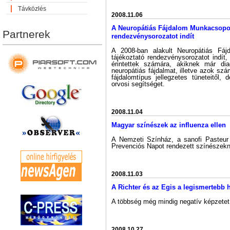
Távközlés
2008.11.06
A Neuropátiás Fájdalom Munkacsopo
Partnerek
rendezvénysorozatot indít
A 2008-ban alakult Neuropátiás Fá
tájékoztató rendezvénysorozatot indít
érintettek számára, akiknek már dia
neuropátiás fájdalmat, illetve azok sz
fájdalomtípus jellegzetes tüneteitől
orvosi segítséget.
2008.11.04
Magyar színészek az influenza ellen
A Nemzeti Színház, a sanofi Pasteur
Prevenciós Napot rendezett színészek
2008.11.03
A Richter és az Egis a legismertebb
A többség még mindig negatív képzetet
2008.10.27