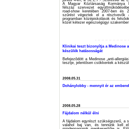
A Magyar Köztársaság Kormánya k
félszáz szervezet együttműködéséb
road-show keretében 2007-ben és 2
szűrést végeztek el a résztvevők 
programban középiskolások és felsőokt
közel kétezer egészségügyi szakember
Klinikai teszt bizonyítja a Medinose a
készülék hatásosságát
Befejeződött a Medinose „anti-allergiás
tesztje, jelentősen csökkentek a készül
2008.05.31
Dohánylobby - mennyit ér az embere
2008.05.28
Fájdalom nélkül élni
A fájdalom egyrészt szükségszerű, a s
valahol baj van, és tennünk kell el
mindennapjaink megkeserítője is. Elő