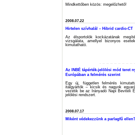
Mindkettőben közös: megelőzhető!
2008.07.22
Hirtelen szívhalál – Hibrid cardio-CT
Az élsportolók kockázatának megít
vizsgálata, amellyel bizonyos esete
kimutatható.
Az INBÉ tápérték-jelölési mód teret n
Európában a felmérés szerint
Egy új, független felmérés kimutat
italgyártók – kicsik és nagyok egyar
vezetik be az Irányadó Napi Beviteli 
jelölési rendszert.
2008.07.17
Miként védekezzünk a parlagfű ellen