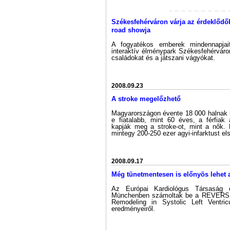
Székesfehérváron várja az érdeklődők
road showja
A fogyatékos emberek mindennapjai
interaktív élménypark Székesfehérváro
családokat és a játszani vágyókat.
2008.09.23
A stroke megelőzhető
Magyarországon évente 18 000 halnak 
e fiatalabb, mint 60 éves, a férfiak
kapják meg a stroke-ot, mint a nők. B
mintegy 200-250 ezer agyi-infarktust el
2008.09.17
Még tünetmentesen is előnyös lehet 
Az Európai Kardiológus Társaság 
Münchenben számoltak be a REVERSE
Remodeling in Systolic Left Ventricu
eredményeiről.