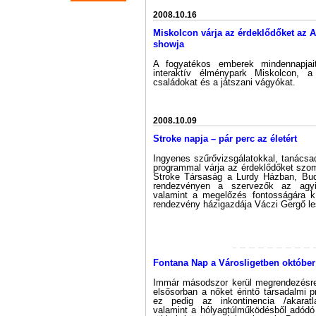
2008.10.16
Miskolcon várja az érdeklődőket az A
showja
A fogyatékos emberek mindennapjai
interaktív élménypark Miskolcon, 
családokat és a játszani vágyókat.
2008.10.09
Stroke napja – pár perc az életért
Ingyenes szűrővizsgálatokkal, tanács
programmal várja az érdeklődőket szo
Stroke Társaság a Lurdy Házban, Bud
rendezvényen a szervezők az agyiér
valamint a megelőzés fontosságára kí
rendezvény házigazdája Váczi Gergő le
Fontana Nap a Városligetben október
Immár másodszor kerül megrendezésre
elsősorban a nőket érintő társadalmi p
ez pedig az inkontinencia /akaratl
valamint a hólyagtúlműködésből adódó