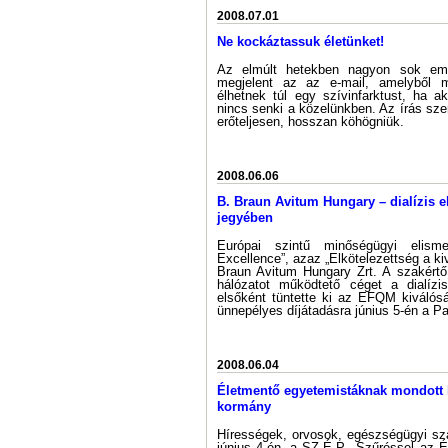
2008.07.01
Ne kockáztassuk életünket!
Az elmúlt hetekben nagyon sok emb
megjelent az az e-mail, amelyből 
élhetnek túl egy szívinfarktust, ha a
nincs senki a közelünkben. Az írás sze
erőteljesen, hosszan köhögniük.
2008.06.06
B. Braun Avitum Hungary – dialízis el
jegyében
Európai szintű minőségügyi elism
Excellence”, azaz „Elkötelezettség a kiv
Braun Avitum Hungary Zrt. A szakértő 
hálózatot működtető céget a dialízis
elsőként tüntette ki az EFQM kiválós
ünnepélyes díjátadásra június 5-én a Pa
2008.06.04
Életmentő egyetemistáknak mondott 
kormány
Hírességek, orvosok, egészségügyi s
június 4-én, a SZ.É.P.- Szűréssel az 