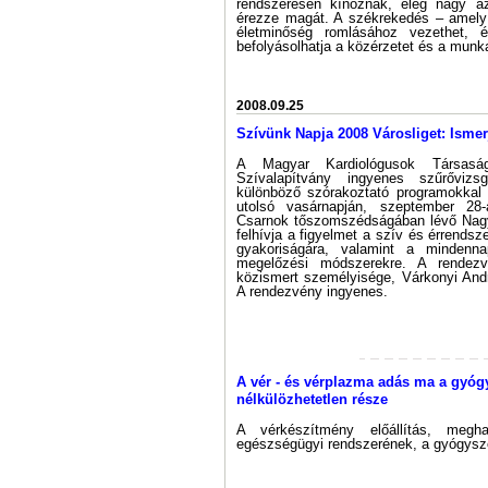
rendszeresen kínoznak, elég nagy az
érezze magát. A székrekedés – amely 
életminőség romlásához vezethet, é
befolyásolhatja a közérzetet és a mun
2008.09.25
Szívünk Napja 2008 Városliget: Isme
A Magyar Kardiológusok Társa
Szívalapítvány ingyenes szűrővizs
különböző szórakoztató programokkal 
utolsó vasárnapján, szeptember 28
Csarnok tőszomszédságában lévő Nagyr
felhívja a figyelmet a szív és érrend
gyakoriságára, valamint a mindenna
megelőzési módszerekre. A rendez
közismert személyisége, Várkonyi And
A rendezvény ingyenes.
A vér - és vérplazma adás ma a gyóg
nélkülözhetetlen része
A vérkészítmény előállítás, megh
egészségügyi rendszerének, a gyógysze