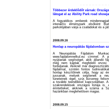
Többezer érdeklődőt várnak: Országs
látogat el az Ability Park road showja
A fogyatékos emberek mindennapjai
interaktív élménypark elsőként B
parkolójában várja a családokat és a já
2008.09.16
Honlap a neuropátiás fájdalomban s
A Neuropátiás Fájdalom Munkacso
www.fajdalomnelkul.eu címmel. A p
nyújtanak segítséget, akik állandó fáj
még nem kaptak megfelelő orvosi 
forduljanak. Akiknél már diagnosztizált
fájdalmat, szintén fontos tudnivalók
honlap készítőinek célja, hogy az ér
jussanak, melyek segítenek a neur
tüneteinek -éget, szúr, bizsereg- feli
a további teendőkkel kapcsolatban. A
szakrendelések országos listája is, 
érintetteket, akiknek a száma a Sz
hazánkban meglehetősen magas.
2008.09.15