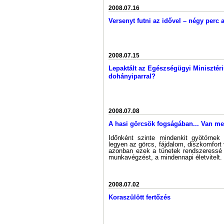
2008.07.16
Versenyt futni az idővel – négy perc a
2008.07.15
Lepaktált az Egészségügyi Minisztér
dohányiparral?
2008.07.08
A hasi görcsök fogságában... Van m
Időnként szinte mindenkit gyötörnek
legyen az görcs, fájdalom, diszkomfort
azonban ezek a tünetek rendszeressé v
munkavégzést, a mindennapi életvitelt.
2008.07.02
Koraszülött fertőzés