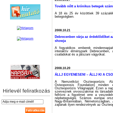
Tovább nőtt a krónikus betegek szá
A 18 és 25 év közöttiek 39 százalé
betegségben.
2008.10.21
Debrecenben várja az érdeklődőket az
showja
A fogyatékos emberek mindennapjai
interaktív élménypark Debrecenben, 
családokat és a játszani vágyókat.
hírek személyre szabva
2008.10.20
ÁLLJ EGYENESEN! – ÁLLJ KI A CS
A Nemzetközi Oszteoporózis Alap
Osteoporosis Foundation) minden 
Oszteoporózis Világnapját. Ezen a n
Hirlevél feliratkozás
szerveznek orvosszakmai és társadal
felhívni a figyelmet erre a veszede
népbetegségre. Számos európai orsz
Nagy-Britanniában, Németországban, 
zajlanak ilyen rendezvények az Oszteop