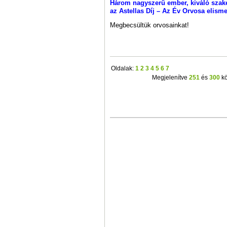
Három nagyszerű ember, kiváló szake
az Astellas Díj – Az Év Orvosa elisme
Megbecsültük orvosainkat!
Oldalak:
1
2
3
4
5
6
7
Megjelenítve
251
és
300
kö