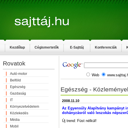
Kezdőlap
Cégismertetők
E-Sajttáj
Konferenciák
K
Rovatok
Autó-motor
Web
www.sajttaj.
Belföld
Egészség
Egészség - Közleménye
Gazdaság
IT
2008.11.10
Környezetvédelem
Az Egyensúly Alapítvány kampányt in
dohányzásról való leszokás népszer
Közlekedés
Média
Új trend: Füst nélkül!
Mobil