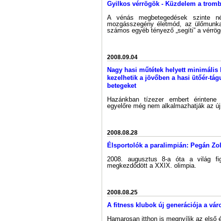
Gyilkos vérrögök - Küzdelem a tromb
A vénás megbetegedések szinte né
mozgásszegény életmód, az ülőmunka
számos egyéb tényező „segíti” a vérrög
2008.09.04
Nagy hasi műtétek helyett minimális
kezelhetik a jövőben a hasi ütőér-tá
betegeket
Hazánkban tízezer embert érintene
egyelőre még nem alkalmazhatják az új
2008.08.28
Élsportolók a paralimpián: Pegán Zol
2008. augusztus 8-a óta a világ fig
megkezdődött a XXIX. olimpia.
2008.08.25
A fitness klubok új generációja a vá
Hamarosan itthon is megnyílik az első 