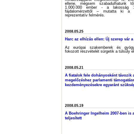
ellene, mégsem szabadulhatunk tő
1.000.000 ember - a lakosság 
fájdalomérzettől – mutatta ki a S
reprezentatív felmérés.
2008.05.25
Harc az elhízás ellen: Új szerep vár 
Az európai szakemberek és gyógy
fokozott részvételét sürgetik a túlsúly 
2008.05.21
A fiatalok fele dohányosként távozik 
megelőzéshez parlamenti támogatásr
kezdeményezésekre egyaránt szüksé
2008.05.19
A Boehringer Ingelheim 2007-ben is az
teljesített