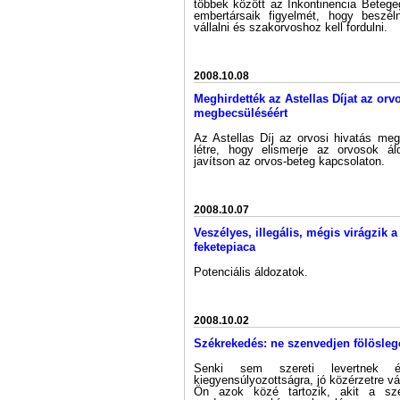
többek között az Inkontinencia Betegeg
embertársaik figyelmét, hogy beszéln
vállalni és szakorvoshoz kell fordulni.
2008.10.08
Meghirdették az Astellas Díjat az orv
megbecsüléséért
Az Astellas Díj az orvosi hivatás megb
létre, hogy elismerje az orvosok áld
javítson az orvos-beteg kapcsolaton.
2008.10.07
Veszélyes, illegális, mégis virágzik 
feketepiaca
Potenciális áldozatok.
2008.10.02
Székrekedés: ne szenvedjen fölösleg
Senki sem szereti levertnek 
kiegyensúlyozottságra, jó közérzetre 
Ön azok közé tartozik, akit a szé