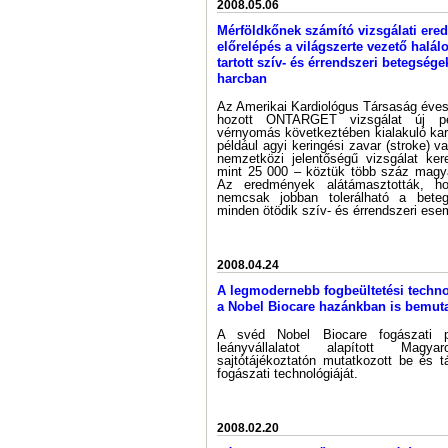
2008.05.06
Mérföldkőnek számító vizsgálati ered
előrelépés a világszerte vezető halá
tartott szív- és érrendszeri betegségek
harcban
Az Amerikai Kardiológus Társaság éve
hozott ONTARGET vizsgálat új pe
vérnyomás következtében kialakuló ka
például agyi keringési zavar (stroke) 
nemzetközi jelentőségű vizsgálat ker
mint 25 000 – köztük több száz magyar
Az eredmények alátámasztották, ho
nemcsak jobban tolerálható a bete
minden ötödik szív- és érrendszeri es
2008.04.24
A legmodernebb fogbeültetési techno
a Nobel Biocare hazánkban is bemut
A svéd Nobel Biocare fogászati p
leányvállalatot alapított Magy
sajtótájékoztatón mutatkozott be és t
fogászati technológiáját.
2008.02.20