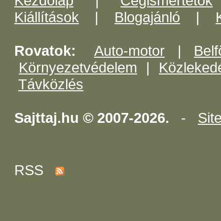
Kezdőlap
|
Cégismertetők
Kiállítások
|
Blogajánló
|
Rovatok:
Auto-motor
|
Belf
Környezetvédelem
|
Közleked
Távközlés
Sajttaj.hu © 2007-2026.
-
Sit
RSS