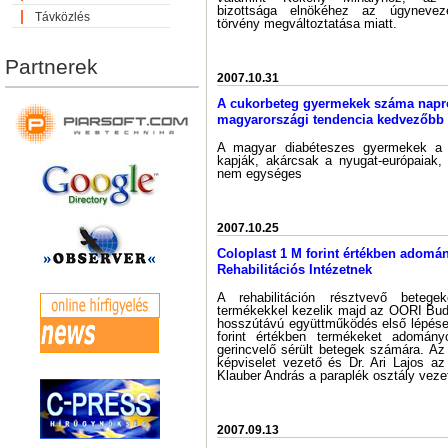
bizottsága elnökéhez az úgyneveze
Távközlés
törvény megváltoztatása miatt.
Partnerek
2007.10.31
A cukorbeteg gyermekek száma napró
magyarországi tendencia kedvezőbb a
A magyar diabéteszes gyermekek a l
kapják, akárcsak a nyugat-európaiak
nem egységes
2007.10.25
Coloplast 1 M forint értékben adomá
Rehabilitációs Intézetnek
A rehabilitáción résztvevő beteg
termékekkel kezelik majd az OORI Bud
hosszútávú együttműködés első lépése
forint értékben termékeket adomány
gerincvelő sérült betegek számára. A
képviselet vezető és Dr. Ari Lajos az
Klauber András a paraplék osztály vezet
2007.09.13