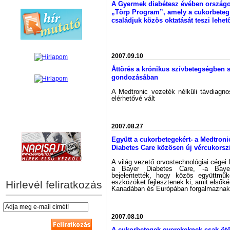
A Gyermek diabétesz évében országo
„Törp Program”, amely a cukorbeteg
családjuk közös oktatását teszi lehet
2007.09.10
Áttörés a krónikus szívbetegségben
gondozásában
A Medtronic vezeték nélküli távdiagno
elérhetővé vált
hírek személyre szabva
2007.08.27
Együtt a cukorbetegekért- a Medtronic
Diabetes Care közösen új vércukorszi
A világ vezető orvostechnológiai cégei
a Bayer Diabetes Care, -a Bayer
bejelentették, hogy közös együttműk
eszközöket fejlesztenek ki, amit elsők
Hirlevél feliratkozás
Kanadában és Európában forgalmaznak
2007.08.10
A cukorbetegek gyerekeknek csak ötö