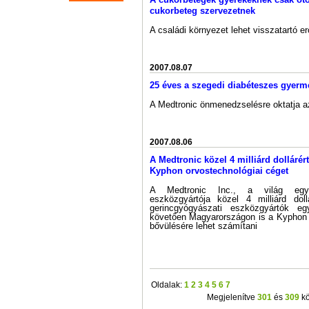
cukorbeteg szervezetnek
A családi környezet lehet visszatartó er
2007.08.07
25 éves a szegedi diabéteszes gyerm
A Medtronic önmenedzselésre oktatja a
2007.08.06
A Medtronic közel 4 milliárd dollárért
Kyphon orvostechnológiai céget
A Medtronic Inc., a világ egyik
eszközgyártója közel 4 milliárd doll
gerincgyógyászati eszközgyártók eg
követően Magyarországon is a Kyphon o
bővülésére lehet számítani
Oldalak:
1
2
3
4
5
6
7
Megjelenítve
301
és
309
kö