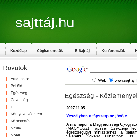
Kezdőlap
Cégismertetők
E-Sajttáj
Konferenciák
K
Rovatok
Autó-motor
Web
www.sajttaj.
Belföld
Egészség
Egészség - Közleménye
Gazdaság
IT
2007.11.05
Környezetvédelem
Veszélyben a tápszerpiac jövője
Közlekedés
A mai napon a Magyarországi Gyógysz
Média
(MAGYOSZ) Tápszer Szekciója levé
egészségügyi miniszterhez, a parlame
Mobil
valamint Kökény Mihályhoz, az 