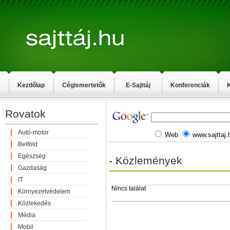
Kezdőlap
Cégismertetők
E-Sajttáj
Konferenciák
K
Rovatok
Autó-motor
Web
www.sajttaj.
Belföld
Egészség
- Közlemények
Gazdaság
IT
Nincs találat
Környezetvédelem
Közlekedés
Média
Mobil