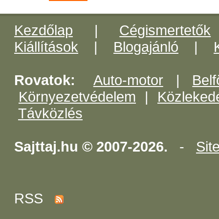
Kezdőlap
|
Cégismertetők
Kiállítások
|
Blogajánló
|
Rovatok:
Auto-motor
|
Belf
Környezetvédelem
|
Közleked
Távközlés
Sajttaj.hu © 2007-2026.
-
Sit
RSS