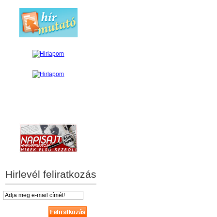
hírek személyre szabva
Hirlevél feliratkozás