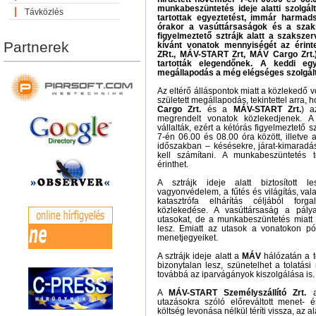
munkabeszüntetés ideje alatti szolgált
Távközlés
tartottak egyeztetést, immár harmad
órakor a vasúttársaságok és a szaks
figyelmeztető sztrájk alatt a szakszer
Partnerek
kívánt vonatok mennyiségét az érint
ZRt., MÁV-START Zrt, MÁV Cargo Zrt.
tartották elegendőnek. A keddi eg
megállapodás a még elégséges szolgált
Az eltérő álláspontok miatt a közleked
született megállapodás, tekintettel arra, 
Cargo Zrt.
és a
MÁV-START Zrt.
) a
megrendelt vonatok közlekedjenek. A
vállalták, ezért a kétórás figyelmeztető s
7-én 06.00 és 08.00 óra között, illetve
időszakban – késésekre, járat-kimaradás
kell számítani. A munkabeszüntetés 
érinthet.
A sztrájk ideje alatt biztosított l
vagyonvédelem, a fűtés és világítás, vala
katasztrófa elhárítás céljából forg
közlekedése. A vasúttársaság a pálya
utasokat, de a munkabeszüntetés miatt 
lesz. Emiatt az utasok a vonatokon pót
menetjegyeiket.
A sztrájk ideje alatt a
MÁV
hálózatán a t
bizonytalan lesz, szünetelhet a tolatási 
továbbá az iparvágányok kiszolgálása is.
A
MÁV-START Személyszállító Zrt.
a 
utazásokra szóló előreváltott menet- é
költség levonása nélkül téríti vissza, az a