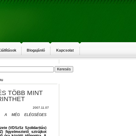
iállítások
Blogajánló
Kapcsolat
hu
S TÖBB MINT
RINTHET
2007.11.07
S A MÉG ELÉGSÉGES
ete (VDSzSz Szolidaritás)
 figyelmeztető sztrájkot
0 óra közötti időpontra. A