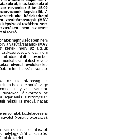
atásokról, intézkedésekről
szor november 5-én 15.00
zervezetek képviselői. A
vezetek által közlekedtetni
ett vasúttársaságok (MÁV
) képviselői továbbra sem
yeztetésen nem született
atásokról.
ő vonatok mennyiségében nem
hogy a vasúttársaságok (
MÁV
zt kérték, hogy az általuk
 szakszervezetek ezt nem
ztrájk ideje alatt – november
 a munkabeszüntetést követő
okra, útvonal-rövidülésekre
több mint hatszáz vonatot
esz az utas-biztonság, a
mint a balesetelhárító, vagy
alomba helyezett vonatok
udvarokon tájékoztatja az
a jegykiadás is bizonytalan
díj nélkül is megválthatják
ehervonatok közlekedése is
művelet (vonat-előkészítés),
sztrájk miatt elhalasztott
s helyjegy árát a kezelési
lábbiak szerint: