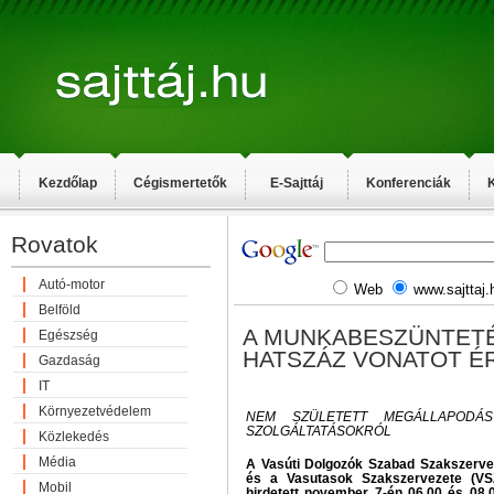
Kezdőlap
Cégismertetők
E-Sajttáj
Konferenciák
K
Rovatok
Autó-motor
Web
www.sajttaj.
Belföld
A MUNKABESZÜNTETÉ
Egészség
HATSZÁZ VONATOT É
Gazdaság
IT
Környezetvédelem
NEM SZÜLETETT MEGÁLLAPODÁ
SZOLGÁLTATÁSOKRÓL
Közlekedés
Média
A Vasúti Dolgozók Szabad Szakszervez
és a Vasutasok Szakszervezete (VSZ)
Mobil
hirdetett november 7-én 06.00 és 08.0