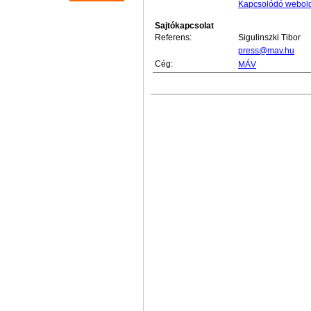
Kapcsolódó webol
Sajtókapcsolat
Referens:
Sigulinszki Tibor
press@mav.hu
Cég:
MÁV