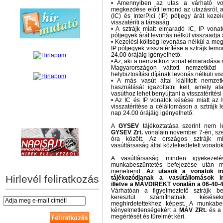
• Amennyiben az utas a várható vo
megkezdése előtt lemond az utazásról, a f
(IC) és InterPici (IP) pótjegy árát keze
visszatéríti a társaság.
• A sztrájk miatt elmaradó IC, IP vonat
pótjegyek árát levonás nélkül visszaadja
• Kezelési költség levonása nélkül a me
IP pótjegyek visszatérítése a sztrájk le
24.00 órájáig igényelhető.
• Az, aki a nemzetközi vonat elmaradása m
Magyarországon váltott nemzetköz
helybiztosítási díjának levonás nélküli vis
• A más vasút által kiállított nemze
használását igazoltatni kell, amely a
vasúthoz lehet benyújtani a visszatérítési 
• Az IC és IP vonatok késése miatt az I
visszatérítése a célállomáson a sztrájk
nap 24.00 órájáig igényelhető.
hírek személyre szabva
A
GYSEV
tájékoztatása szerint nem le
GYSEV Zrt.
vonalain november 7-én, sz
óra között. Az országos sztrájk 
vasúttársaság által közlekedtetett vonato
A vasúttársaság minden igyekezet
munkabeszüntetés befejezése után mi
menetrend.
Az utasok a vonatok ind
Hirlevél feliratkozás
tájékozódjanak a vasútállomások inf
illetve a MÁVDIREKT vonalán a 06-40-
Várhatóan a figyelmeztető sztrájk b
keresztül számíthatnak késé
meghirdetettekhez képest. A munkabes
kényelmetlenségekért a
MÁV ZRt.
és 
megértését és türelmét kéri.