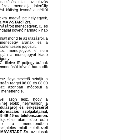
natkésés miatt az utazás
izetett menetdíjat, InterCity
lési költség levonása nélkül
okra megváltott helyjegyek,
 a
MÁV-START Zrt.
gvásárolt menetjegyek, IC és
mondását követő harmadik nap
iatt mond le az utazásról, a
i menetjegy árának és a
szatérítésére jogosult.
tközi menetjegyek fel nem
lapján a menetjegyet kiadó
igényt.
C, illetve IP pótjegy árának
 lemondását követő harmadik
sz figyelmeztető sztrájk a
erdán reggel 06.00 és 08.00
miatt azonban módosul a
k menetrendje.
ével azon lesz, hogy a
nél előbb helyreálljon a
ulásáról és érkezéséről
ormációs szolgálatainál,
49-49-49-es telefonszámon.
efejezése után, több órán
sekre a menetrendben
züntetés miatt keletkezett
a
MÁV-START Zrt.
az utasok