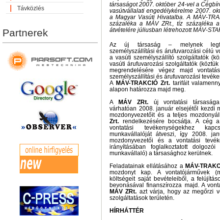
társaságot 2007. október 24-vel a Cégbí
Távközlés
vasútvállalati engedélykérelme 2007. ok
a Magyar Vasúti Hivatalba. A MÁV-TRA
százaléka a MÁV ZRt., tíz százaléka a 
átvételére júliusban létrehozott MÁV-STAR
Partnerek
Az új társaság – melynek legfo
személyszállítási és árufuvarozási célú v
a vasúti személyszállító szolgáltatók (k
vasúti árufuvarozási szolgáltatók (köztü
megrendelésére végez majd vontatás
személyszállítási és árufuvarozási tevéke
A
MÁV-TRAKCIÓ Zrt.
tarifáit valamen
alapon határozza majd meg.
A
MÁV ZRt.
új vontatási társasága
várhatóan 2008. január elsejétől kezdi
mozdonyvezetőit és a teljes mozdonyá
Zrt.
rendelkezésére bocsátja. A cég
vontatási tevékenységekhez kapcs
munkavállalóját átveszi, így 2008. ja
mozdonyvezetői és a vontatási tevé
irányításában foglalkoztatott dolgozó
munkavállaló) a társasághoz kerülnek.
Feladatainak ellátásához a
MÁV-TRAKCI
mozdonyt kap. A vontatójárművek (m
költségeit saját bevételeiből, a felújítá
bevonásával finanszírozza majd. A vont
MÁV ZRt.
azt várja, hogy az megőrzi ve
szolgáltatások területén.
HÍRHÁTTÉR