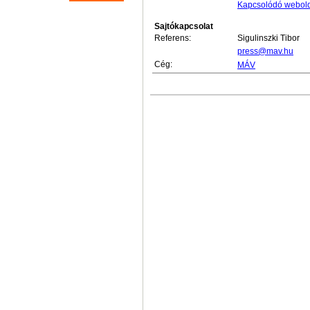
Kapcsolódó webol
Sajtókapcsolat
Referens:
Sigulinszki Tibor
press@mav.hu
Cég:
MÁV