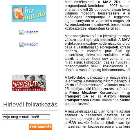
Mint emlékezetes, a
MÁV ZRt.
– mo
programjának keretében – 2007. szept
eljárást indított 25 db, opcionálisan to
villamos mozdony beszerzésére. A m
elsődleges szempontjai a leggyorsab
legalacsonyabb ár, valamint a magas sz
Az eurokonform mozdonyok beszerzésér
közbeszerzési eljárásban kerül sor.
A mozdonybeszerzést a jelenlegi mozdon
változó piaci igények indokolták. A
MÁV
érdekében mozdonymodernizációs progr
célja a vasúttársaság elöregedett, kors
modern, a vontatási piac által igé
lecserélése, illetve korszerűsítése. A k
teszik lehetővé, hogy egy vonat a ha
miatt álljon. Fokozottan igaz ez nyugati 
mozdonyváltás nélkül közlekednek a 
hírek személyre szabva
döntött a vasúttársaság kétáramrendsze
A kétfordulós pályázaton a részvételre 
jelentkezni. A határidőig három pályázó j
25 db kétáramrendszerű villamos mozdon
25 opciójára kiírt közbeszerzési eljárásb
a
Prima Mozdony Konzorcium
– am
Transport SA
és az
Alstom Hungár
Transportation GmbH
, valamint a
Sieme
Hirlevél feliratkozás
be jelentkezését.
A részvételi szakasz után történik az ajá
szakasz. A beszerzés összege az e
meghaladja majd a tíz milliárd forintot. 
a
MÁV
eszköz fedezetű hitelt kíván ig
intézet szintén közbeszerzési eljárás kere