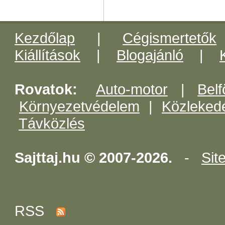
Kezdőlap
|
Cégismertetők
Kiállítások
|
Blogajánló
|
Rovatok:
Auto-motor
|
Belf
Környezetvédelem
|
Közleked
Távközlés
Sajttaj.hu © 2007-2026.
-
Sit
RSS