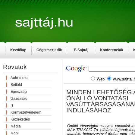
Kezdőlap
Cégismertetők
E-Sajttáj
Konferenciák
K
Rovatok
Autó-motor
Web
www.sajttaj.
Belföld
MINDEN LEHETŐSÉG 
Egészség
ÖNÁLLÓ VONTATÁSI
Gazdaság
VASÚTTÁRSASÁGÁNA
IT
INDULÁSÁHOZ
Környezetvédelem
Közlekedés
Önálló társaságba szervezi vontatási 
Média
MÁV-TRAKCIÓ Zrt. előtársaságának megal
Mobil
alaptőke bejegyzésével történt meg, okt