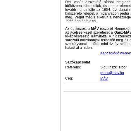
Déli vasúti összekötő hídnál ideiglene
időközben elbontották, és annak elemeit
tovább nehezítette az 1954. évi dunai 
hídszerelő telepet, a hídanyagon pedig 
meg. Végül mégis sikerült a nehézsége
1955-ben befejezni.
Az építkezést a
MÁV
részéről Nemeskéri
az acélszerkezet szerelését a
Ganz-MÁ
fő-építésvezető irányította. A hídszerk
sorozatú mozdonnyal terhelték meg az e
személyvonat – több mint tíz év szüne
haladt át a hídon.
Kapcsolódó webol
Sajtókapcsolat
Referens:
Sigulinszki Tibor
press@mav.hu
Cég:
MÁV