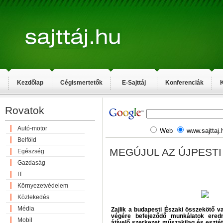
Kezdőlap
Cégismertetők
E-Sajttáj
Konferenciák
K
Rovatok
Autó-motor
Web
www.sajttaj.
Belföld
MEGÚJUL AZ ÚJPESTI 
Egészség
Gazdaság
IT
Környezetvédelem
Közlekedés
Média
Zajlik a budapesti Északi összekötő vas
végére befejeződő munkálatok ered
Mobil
átívelő szerkezet műszakilag és esztéti