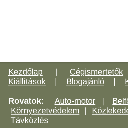
Kezdőlap
|
Cégismertetők
Kiállítások
|
Blogajánló
|
Rovatok:
Auto-motor
|
Belf
Környezetvédelem
|
Közleked
Távközlés