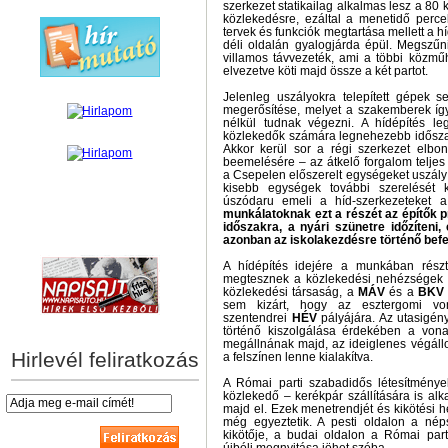
szerkezet statikailag alkalmas lesz a 80
közlekedésre, ezáltal a menetidő perce
tervek és funkciók megtartása mellett a h
déli oldalán gyalogjárda épül. Megszűni
villamos távvezeték, ami a többi közmű
elvezetve köti majd össze a két partot.
Jelenleg uszályokra telepített gépek se
megerősítése, melyet a szakemberek íg
nélkül tudnak végezni. A hídépítés l
közlekedők számára legnehezebb idősza
Akkor kerül sor a régi szerkezet elbo
beemelésére – az átkelő forgalom teljes k
a Csepelen előszerelt egységeket uszály s
kisebb egységek további szerelését 
úszódaru emeli a híd-szerkezeteket a 
munkálatoknak ezt a részét az építők p
időszakra, a nyári szünetre időzíteni,
hírek személyre szabva
azonban az iskolakezdésre történő bef
A hídépítés idejére a munkában rész
megtesznek a közlekedési nehézségek 
közlekedési társaság, a
MÁV
és a
BKV
sem kizárt, hogy az esztergomi vo
szentendrei
HÉV
pályájára. Az utasigén
történő kiszolgálása érdekében a von
megállnának majd, az ideiglenes végál
Hirlevél feliratkozás
a felszínen lenne kialakítva.
A Római parti szabadidős létesítménye
közlekedő – kerékpár szállítására is al
majd el. Ezek menetrendjét és kikötési he
még egyeztetik. A pesti oldalon a nép
kikötője, a budai oldalon a Római part