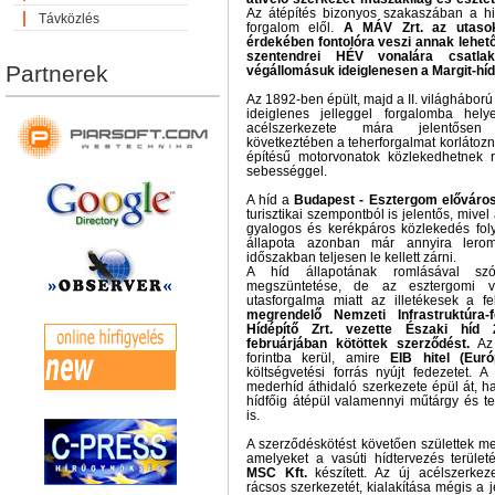
Az átépítés bizonyos szakaszában a hid
Távközlés
forgalom elől.
A
MÁV Zrt.
az utaso
érdekében fontolóra veszi annak lehető
szentendrei HÉV vonalára csatlak
Partnerek
végállomásuk ideiglenesen a Margit-híd
Az 1892-ben épült, majd a II. világháború
ideiglenes jelleggel forgalomba helye
acélszerkezete mára jelentősen
következtében a teherforgalmat korlátozni
építésű motorvonatok közlekedhetnek r
sebességgel.
A híd a
Budapest - Esztergom előváros
turisztikai szempontból is jelentős, mive
gyalogos és kerékpáros közlekedés folyt
állapota azonban már annyira lerom
időszakban teljesen le kellett zárni.
A híd állapotának romlásával szó
megszüntetése, de az esztergomi v
utasforgalma miatt az illetékesek a fel
megrendelő Nemzeti Infrastruktúra-f
Hídépítő Zrt. vezette Északi híd
februárjában kötöttek szerződést.
Az 
forintba kerül, amire
EIB hitel (Euró
költségvetési forrás nyújt fedezetet. 
mederhíd áthidaló szerkezete épül át, h
hídfőig átépül valamennyi műtárgy és t
is.
A szerződéskötést követően születtek meg 
amelyeket a vasúti hídtervezés terület
MSC Kft.
készített. Az új acélszerkez
rácsos szerkezetét, kialakítása mégis a j