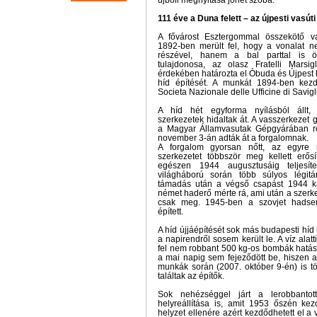
újbóli megnyitása jöhet szóba.
111 éve a Duna felett – az újpesti vasúti
A fővárost Esztergommal összekötő va
1892-ben merült fel, hogy a vonalat ne
részével, hanem a bal parttal is ö
tulajdonosa, az olasz Fratelli Marsi
érdekében határozta el Óbuda és Újpest
híd építését. A munkát 1894-ben kez
Societa Nazionale delle Ufficine di Savig
A híd hét egyforma nyílásból állt,
szerkezetek hidaltak át. A vasszerkezet g
a Magyar Államvasutak Gépgyárában re
november 3-án adták át a forgalomnak.
A forgalom gyorsan nőtt, az egyre 
szerkezetet többször meg kellett erősí
egészen 1944 augusztusáig teljesíte
világháború során több súlyos légit
támadás után a végső csapást 1944 k
német haderő mérte rá, ami után a szerk
csak meg. 1945-ben a szovjet hadser
épített.
A híd újjáépítését sok más budapesti híd 
a napirendről sosem került le. A víz alat
fel nem robbant 500 kg-os bombák hatásta
a mai napig sem fejeződött be, hiszen a
munkák során (2007. október 9-én) is t
találtak az építők.
Sok nehézséggel járt a lerobbantot
helyreállítása is, amit 1953 őszén kez
helyzet ellenére azért kezdődhetett el a 