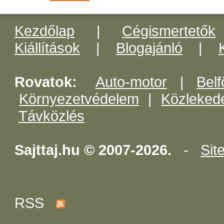
Kezdőlap
|
Cégismertetők
Kiállítások
|
Blogajánló
|
Rovatok:
Auto-motor
|
Belf
Környezetvédelem
|
Közleked
Távközlés
Sajttaj.hu © 2007-2026.
-
Sit
RSS