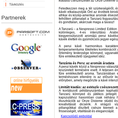
kiadású csészeszettet az Onze Dixieme st
Távközlés
Feledkezzen meg a tél szürkeségéről, é
kávéi elkalauzolják Önt az érzékek birod
afrikai és közép-amerikai aromák élveze
Partnerek
felhőtlen pillanatait a Tanzarú fogyasz
és gondtalan, akárcsak maga a tavasz!
A Tanzarú – a Nespresso Limited Edition
különleges, 4-es intenzitású Ar
kiegyensúlyozott aromájú perui kávéb
kávék életteli és gyümölcsös jegyei egészí
A perui kávé harmonikus karakte
temperamentuma tökéletes kombinációt al
őrlemény testessége könnyed, ugyanakkor
fűre emlékeztető ízjegyeket idéz.
Tanzánia és Peru: az aromák áradata
A perui kávék közül a Nespresso választ
leszüretelt termésére esett. A teljesen ér
fűre emlékeztető aroma. Tanzániában
terméshozam ellenére is az először lear
előnyben, amely megőrizte a kávé intenzív,
Limitált kiadás: az exkluzív csészeszett
A korlátozott példányszámban kapható
Tanzarú könnyed és játékos jellegét
kapszulához hasonlóan csak néhány hé
illusztrációk az Onze Dixieme stúdió és
kreativitását dicsérik. A virágzó v
pillangókkal díszített csésze kiemeli
frissességét, vitalitását és eleganciáját.
Kapcsolódó weboldal