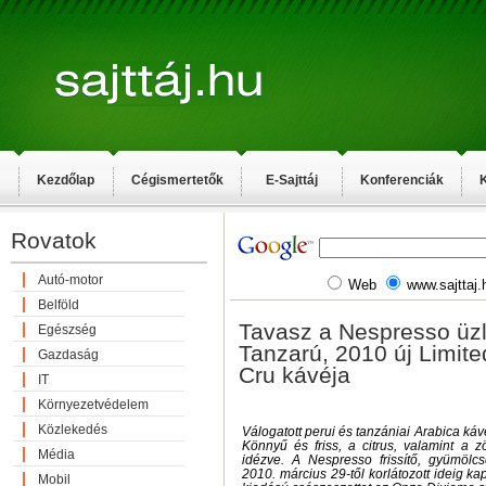
Kezdőlap
Cégismertetők
E-Sajttáj
Konferenciák
K
Rovatok
Autó-motor
Web
www.sajttaj.
Belföld
Tavasz a Nespresso üzl
Egészség
Tanzarú, 2010 új Limite
Gazdaság
Cru kávéja
IT
Környezetvédelem
Közlekedés
Válogatott perui és tanzániai Arabica ká
Könnyű és friss, a citrus, valamint a z
Média
idézve. A Nespresso frissítő, gyümölc
2010. március 29-től korlátozott ideig kap
Mobil