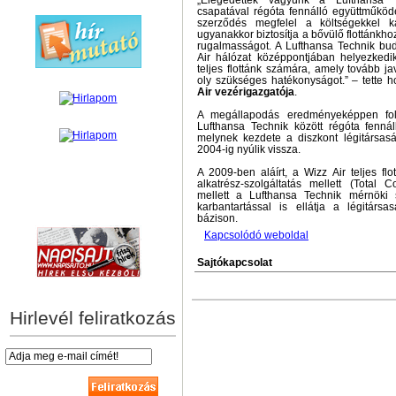
„Elégedettek vagyunk a Lufthansa T
csapatával régóta fennálló együttműköd
szerződés megfelel a költségekkel ka
ugyanakkor biztosítja a bővülő flottánkh
rugalmasságot. A Lufthansa Technik bud
Air hálózat középpontjában helyezkedi
teljes flottánk számára, amely tovább ja
oly szükséges hatékonyságot.” – tette 
Air vezérigazgatója
.
A megállapodás eredményeképpen fol
Lufthansa Technik között régóta fennáll
melynek kezdete a diszkont légitársa
2004-ig nyúlik vissza.
A 2009-ben aláírt, a Wizz Air teljes flot
alkatrész-szolgáltatás mellett (Tota
mellett a Lufthansa Technik mérnöki s
karbantartással is ellátja a légitársa
hírek személyre szabva
bázison.
Kapcsolódó weboldal
Sajtókapcsolat
Hirlevél feliratkozás