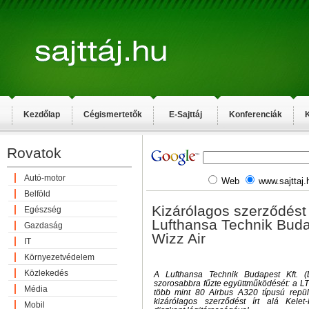
Kezdőlap
Cégismertetők
E-Sajttáj
Konferenciák
K
Rovatok
Autó-motor
Web
www.sajttaj.
Belföld
Kizárólagos szerződést 
Egészség
Lufthansa Technik Buda
Gazdaság
Wizz Air
IT
Környezetvédelem
Közlekedés
A Lufthansa Technik Budapest Kft.
szorosabbra fűzte együttműködését: a LT
Média
több mint 80 Airbus A320 típusú repül
kizárólagos szerződést írt alá Kele
Mobil