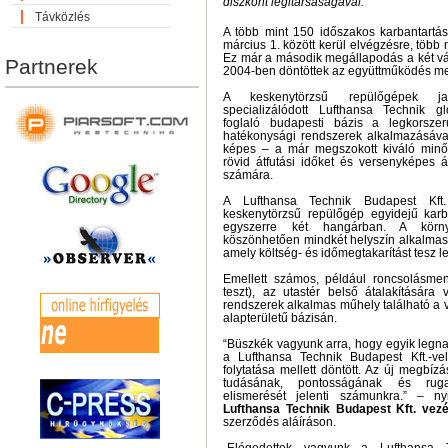
diszkont légitársaságával.
Távközlés
A több mint 150 időszakos karbantartá
március 1. között kerül elvégzésre, több 
Ez már a második megállapodás a két vál
Partnerek
2004-ben döntöttek az együttműködés mel
A keskenytörzsű repülőgépek javí
specializálódott Lufthansa Technik g
foglaló budapesti bázis a legkorszer
hatékonysági rendszerek alkalmazásáva
képes – a már megszokott kiváló minős
rövid átfutási időket és versenyképes á
számára.
A Lufthansa Technik Budapest Kft.
keskenytörzsű repülőgép egyidejű karb
egyszerre két hangárban. A környe
köszönhetően mindkét helyszín alkalmas 
amely költség- és időmegtakarítást tesz l
Emellett számos, például roncsolásme
teszt), az utastér belső átalakítására
rendszerek alkalmas műhely található a v
alapterületű bázisán.
“Büszkék vagyunk arra, hogy egyik legna
a Lufthansa Technik Budapest Kft.-vel
folytatása mellett döntött. Az új megbí
tudásának, pontosságának és ruga
elismerését jelenti számunkra.” – ny
Lufthansa Technik Budapest Kft. vezé
szerződés aláíráson.