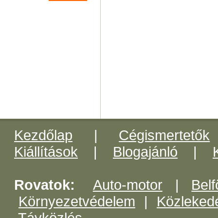
Kezdőlap
|
Cégismertetők
Kiállítások
|
Blogajánló
|
Rovatok:
Auto-motor
|
Belf
Környezetvédelem
|
Közleked
Távközlés