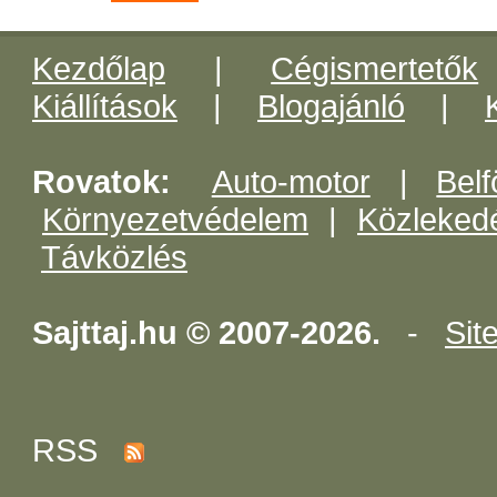
Kezdőlap
|
Cégismertetők
Kiállítások
|
Blogajánló
|
Rovatok:
Auto-motor
|
Belf
Környezetvédelem
|
Közleked
Távközlés
Sajttaj.hu © 2007-2026.
-
Sit
RSS