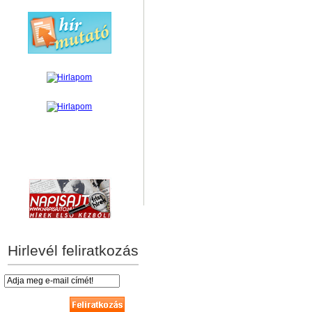
hírek személyre szabva
Hirlevél feliratkozás