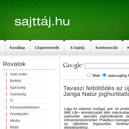
Kezdőlap
Cégismertetők
E-Sajttáj
Konferenciák
K
Rovatok
Autó-motor
Web
www.sajttaj.
Belföld
Tavaszi feltöltődés az új
Egészség
Janga Natúr joghurtitall
Gazdaság
IT
Környezetvédelem
Lágy és selymes ízvilágú, pre- és probi
Milli Life+ termékcsalád idén márciusba
Közlekedés
joghurtital speciális joghurtkultúrát 
immunrendszerünket. Praktikus csomagol
Média
az útközbeni fogyasztást, kiválóan
Mobil
életvitelünkhöz.