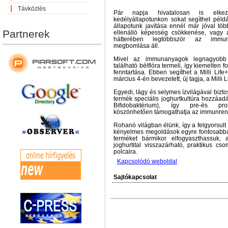
Távközlés
Pár napja hivatalosan is elke
kedélyállapotunkon sokat segíthet példá
állapotunk javítása ennél már jóval töb
Partnerek
ellenálló képesség csökkenése, vagy 
hátterében legtöbbször az immun
megbomlása áll.
Mivel az immunanyagok legnagyobb 
található bélflóra termeli, így kiemelten 
fenntartása. Ebben segíthet a Milli Lif
március 4-én bevezetett, új tagja, a Milli 
Egyedi, lágy és selymes ízvilágával bizto
termék speciális joghurtkultúra hozzáadá
Bifidobaktérium), így pre-és prob
köszönhetően támogathatja az immunren
Rohanó világban élünk, így a felgyorsult
kényelmes megoldások egyre fontosabb
terméket bármikor elfogyaszthassuk, 
joghurtital visszazárható, praktikus cs
polcaira.
Kapcsolódó weboldal
Sajtókapcsolat