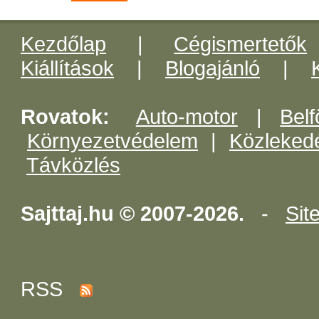
Kezdőlap
|
Cégismertetők
Kiállítások
|
Blogajánló
|
Rovatok:
Auto-motor
|
Belf
Környezetvédelem
|
Közleked
Távközlés
Sajttaj.hu © 2007-2026.
-
Sit
RSS