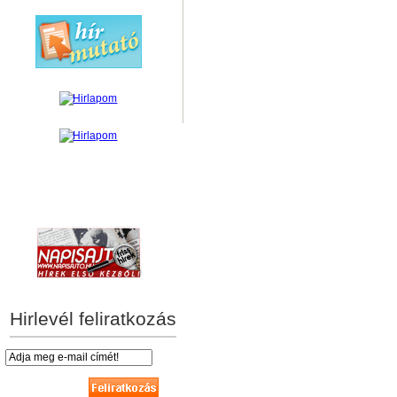
hírek személyre szabva
Hirlevél feliratkozás