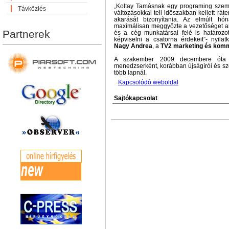
„Koltay Tamásnak egy programing szem
Távközlés
változásokkal teli időszakban kellett rát
akarását bizonyítania. Az elmúlt hó
maximálisan meggyőzte a vezetőséget arr
Partnerek
és a cég munkatársai felé is határozot
képviselni a csatorna érdekeit”- nyila
Nagy Andrea
, a
TV2 marketing és komm
A szakember 2009 decembere óta
menedzserként, korábban újságírói és szer
több lapnál.
Kapcsolódó weboldal
Sajtókapcsolat