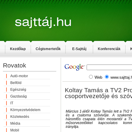
Kezdőlap
Cégismertetők
E-Sajttáj
Konferenciák
K
Rovatok
Autó-motor
Web
www.sajttaj.
Belföld
Koltay Tamás a TV2 P
Egészség
csoportvezetője és szóv
Gazdaság
IT
Környezetvédelem
Március 1-jétől Koltay Tamás lett a TV2
és a csatorna szóvivője. A szakemb
Közlekedés
háromfős csapata élén mostantól a TV
műsorvezetőkkel kapcsolatos komm
Média
irányítja.
Mobil