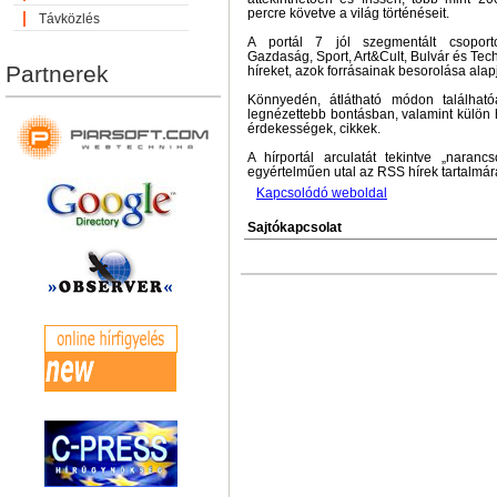
percre követve a világ történéseit.
Távközlés
A portál 7 jól szegmentált csoportos
Gazdaság, Sport, Art&Cult, Bulvár és Tech 
Partnerek
híreket, azok forrásainak besorolása alap
Könnyedén, átlátható módon található
legnézettebb bontásban, valamint külön hí
érdekességek, cikkek.
A hírportál arculatát tekintve „naranc
egyértelműen utal az RSS hírek tartalmár
Kapcsolódó weboldal
Sajtókapcsolat