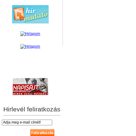
hírek személyre szabva
Hirlevél feliratkozás