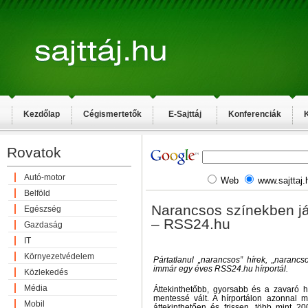
Kezdőlap
Cégismertetők
E-Sajttáj
Konferenciák
K
Rovatok
Autó-motor
Web
www.sajttaj.
Belföld
Narancsos színekben ját
Egészség
– RSS24.hu
Gazdaság
IT
Környezetvédelem
Pártatlanul „narancsos” hírek, „naranc
immár egy éves RSS24.hu hírportál.
Közlekedés
Média
Áttekinthetőbb, gyorsabb és a zavaró hí
mentessé vált. A hírportálon azonnal me
Mobil
áttekinthetően és frissen, több mint 200