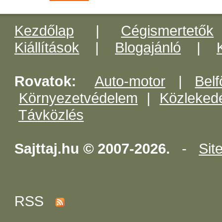
Kezdőlap
|
Cégismertetők
Kiállítások
|
Blogajánló
|
Rovatok:
Auto-motor
|
Belf
Környezetvédelem
|
Közleked
Távközlés
Sajttaj.hu © 2007-2026.
-
Sit
RSS