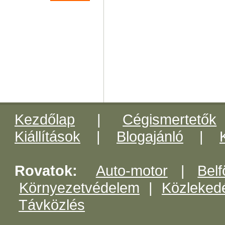
Kezdőlap
|
Cégismertetők
Kiállítások
|
Blogajánló
|
Rovatok:
Auto-motor
|
Belf
Környezetvédelem
|
Közleked
Távközlés