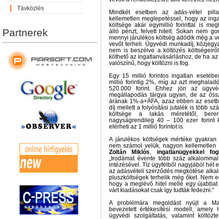
Távközlés
Mindkét esetben az adás-vétel pil
kellemetlen meglepetéssel, hogy az ing
költsége akár egymillió forinttal is me
Partnerek
álló pénzt, felvett hitelt. Sokan nem g
mennyi járulékos költség adódik még a v
vevőt terheli. Ügyvédi munkadíj, közjegyző
nem is beszélve a költözés költségeir
köthető az ingatlanvásárláshoz, de ha az
valószínű, hogy költözni is fog.
Egy 15 millió forintos ingatlan esetébe
millió forintig 2%, míg az azt meghala
520.000 forint. Ehhez jön az ügyv
megállapodás tárgya ugyan, de az össz
árának 1%-a+ÁFA, azaz ebben az esetbe
díj mellett a folyósítási jutalék is több sz
költsége a lakás méretétől, bere
nagyságrendileg 40 – 100 ezer forint
elérheti az 1 millió forintot is.
A járulékos költségek mértéke gyakra
nem számol velük, nagyon kellemetlen 
Zoltán Miklós
,
ingatlanügyekkel fog
„Irodámat évente több száz alkalomma
intézésével. Tíz ügyfélből nagyjából hét 
az adásvételi szerződés megkötése alka
pluszköltségek terhelik még őket. Nem eg
hogy a meglévő hitel mellé egy újabbat 
várt kiadásokat csak így tudták fedezni.”
A problémára megoldást nyújt a Ma
bevezetett értékesítési modell, amely 
ügyvédi szolgáltatás, valamint költözt