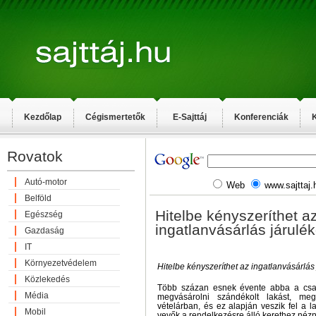
Kezdőlap
Cégismertetők
E-Sajttáj
Konferenciák
K
Rovatok
Autó-motor
Web
www.sajttaj.
Belföld
Hitelbe kényszeríthet a
Egészség
ingatlanvásárlás járulé
Gazdaság
IT
Környezetvédelem
Hitelbe kényszeríthet az ingatlanvásárlás
Közlekedés
Több százan esnek évente abba a csap
Média
megvásárolni szándékolt lakást, m
vételárban, és ez alapján veszik fel a l
Mobil
vevők a rendelkezésre álló kerethez nézn