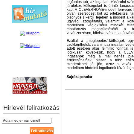
legfontosabb, az ingatlant vásárolni szá
járulékos költségeket is érintő tanácsad
kap. A CLEVERHOME-modell lényege, ho
olyan szerződést köt az értékesítési t
bizonyos sikerdíj fejében a modellt alk
ügyvédi szolgáltatás, valamint a kö
modellben végigkísérik mindkét fele
elhatározás megszületésétől a h
vevőszerzésen, hitelszerzésen, adásvétele
Ezáltal a „meglepetés”-költségek eg
csökkenthetők, valamint az ingatlan végl
adott esetben akár félmillió forinttal i
logikusan következik, hogy a CLEV
ingatlanok még a mai nehéz piac
értékesíthetőek, hiszen a több száze
mindenkinek jól jön, azaz a vevő
modellben hirdetett ingatlanok közül fogn
hírek személyre szabva
Sajtókapcsolat
Hirlevél feliratkozás