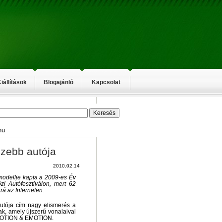
iállítások
Blogajánló
Kapcsolat
hu
zebb autója
2010.02.14
modellje kapta a 2009-es Év
i Autófesztiválon, mert 62
rá az Interneten.
utója cím nagy elismerés a
ak, amely újszerű vonalaival
t, MOTION & EMOTION.