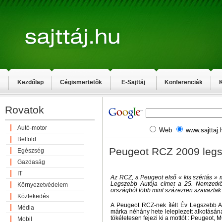
Kezdőlap
Cégismertetők
E-Sajttáj
Konferenciák
K
Rovatok
Autó-motor
Web
www.sajttaj.
Belföld
Peugeot RCZ 2009 legs
Egészség
Gazdaság
IT
Az RCZ, a Peugeot első « kis szériás » 
Legszebb Autója címet a 25. Nemzetköz
Környezetvédelem
országból több mint százezren szavaztak 
Közlekedés
A Peugeot RCZ-nek ítélt Év Legszebb A
Média
márka néhány hete leleplezett alkotásán
tökéletesen fejezi ki a mottót : Peugeo
Mobil