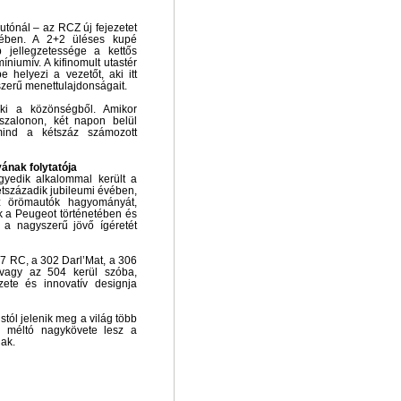
tónál – az RCZ új fejezetet
tében. A 2+2 üléses kupé
b jellegzetessége a kettős
íniumív. A kifinomult utastér
e helyezi a vezetőt, aki itt
zerű menettulajdonságait.
 ki a közönségből. Amikor
ószalonon, két napon belül
mind a kétszáz számozott
nak folytatója
gyedik alkalommal került a
tszázadik jubileumi évében,
z örömautók hagyományát,
k a Peugeot történetében és
 a nagyszerű jövő ígéretét
7 RC, a 302 Darl’Mat, a 306
vagy az 504 kerül szóba,
zete és innovatív designja
istól jelenik meg a világ több
l méltó nagykövete lesz a
ak.