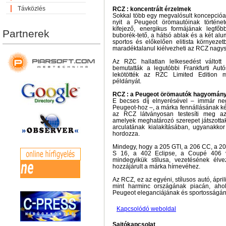
Távközlés
RCZ : koncentrált érzelmek
Sokkal több egy megvalósult koncepcióau
nyit a Peugeot örömautóinak történe
kifejező, energikus formájának legfőb
Partnerek
buborék-tető, a hátsó ablak és a két alum
sportos és előkelően elitista környezetb
maradéktalanul kiélvezheti az RCZ nagys
Az RZC hallatlan lelkesedést váltott
bemutatták a legutóbbi Frankfurti Aut
lekötötték az RZC Limited Edition 
példányát.
RCZ : a Peugeot örömautók hagyományá
E becses díj elnyerésével – immár ne
Peugeot-hoz –, a márka fennállásának ké
az RCZ látványosan testesíti meg a
amelyek meghatározó szerepet játszotta
arculatának kialakításában, ugyanakkor
hordozza.
Mindegy, hogy a 205 GTI, a 206 CC, a 20
S 16, a 402 Eclipse, a Coupé 406 
mindegyikük stílusa, vezetésének élve
hozzájárult a márka hírnevéhez.
Az RCZ, ez az egyéni, stílusos autó, ápril
mint harminc országának piacán, aho
Peugeot eleganciájának és sportosságán
Kapcsolódó weboldal
Sajtókapcsolat