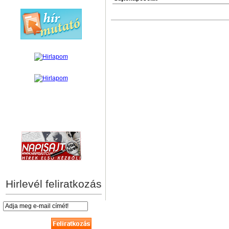
hírek személyre szabva
Hirlevél feliratkozás