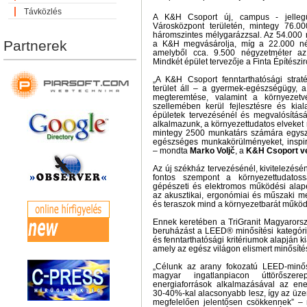
Távközlés
A K&H Csoport új, campus - jelleg
Városközpont területén, mintegy 76.0
háromszintes mélygarázzsal. Az 54.000 
Partnerek
a K&H megvásárolja, míg a 22.000 nég
amelyből cca. 9.500 négyzetméter az 
Mindkét épület tervezője a Finta Építészi
„A K&H Csoport fenntarthatósági stra
terület áll – a gyermek-egészségügy, 
megteremtése, valamint a környezetv
szellemében kerül fejlesztésre és kial
épületek tervezésénél és megvalósítás
alkalmazunk, a környezettudatos elveket
mintegy 2500 munkatárs számára egysz
egészséges munkakörülményeket, inspirá
– mondta
Marko Voljč
, a
K&H Csoport ve
Az új székház tervezésénél, kivitelezés
fontos szempont a környezettudatoss
gépészeti és elektromos működési alape
az akusztikai, ergonómiai és műszaki me
és teraszok mind a környezetbarát működé
Ennek keretében a TriGranit Magyarorszá
beruházást a LEED® minősítési kategóri
és fenntarthatósági kritériumok alapján ki
amely az egész világon elismert minősítés
„Célunk az arany fokozatú LEED-minős
magyar ingatlanpiacon úttörőszere
energiaforrások alkalmazásával az ene
30-40%-kal alacsonyabb lesz, így az üze
megfelelően jelentősen csökkennek” – 