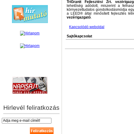
TriGranit Fejlesztési Zrt. vezérigazg
lehetőség adódott, miszerint a felhasz
környezettudatos gondolkodásmódja együ
a LEED® által minősített fejlesztés lé
vezérigazgató
.
Kapcsolódó weboldal
Sajtókapcsolat
hírek személyre szabva
Hirlevél feliratkozás