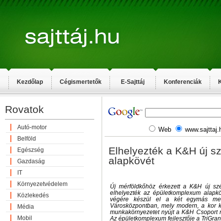
Kezdőlap
Cégismertetők
E-Sajttáj
Konferenciák
K
Rovatok
Autó-motor
Web
www.sajttaj.
Belföld
Elhelyezték a K&H új 
Egészség
alapkövét
Gazdaság
IT
Környezetvédelem
Új mérföldkőhöz érkezett a K&H új sz
elhelyezték az épületkomplexum alapköv
Közlekedés
végére készül el a két egymás mell
Városközpontban, mely modern, a kor 
Média
munkakörnyezetet nyújt a K&H Csoport 
Mobil
Az épületkomplexum fejlesztője a TriGranit