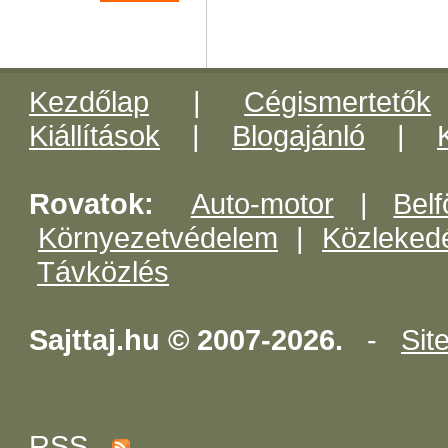
Kezdőlap
|
Cégismertetők
Kiállítások
|
Blogajánló
|
Rovatok:
Auto-motor
|
Belf
Környezetvédelem
|
Közleked
Távközlés
Sajttaj.hu © 2007-2026.
-
Sit
RSS