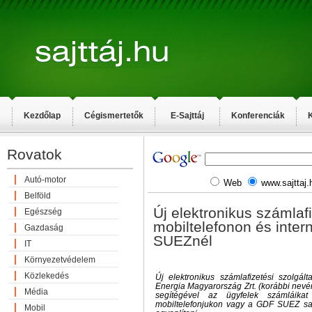
Kezdőlap
Cégismertetők
E-Sajttáj
Konferenciák
K
Rovatok
Autó-motor
Web
www.sajttaj.
Belföld
Új elektronikus számlaf
Egészség
mobiltelefonon és inte
Gazdaság
SUEZnél
IT
Környezetvédelem
Közlekedés
Új elektronikus számlafizetési szolgá
Energia Magyarország Zrt. (korábbi nevé
Média
segítégével az ügyfelek számláika
mobiltelefonjukon vagy a GDF SUEZ sajá
Mobil