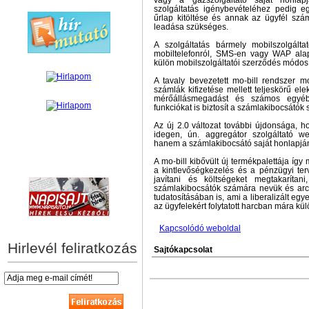
vagy a gázszolgáltató saját honlap
szolgáltatás igénybevételéhez pedig eg
űrlap kitöltése és annak az ügyfél szá
leadása szükséges.
A szolgáltatás bármely mobilszolgáltat
mobiltelefonról, SMS-en vagy WAP ala
külön mobilszolgáltatói szerződés módosí
A tavaly bevezetett mo-bill rendszer m
számlák kifizetése mellett teljeskörű ele
mérőállásmegadást és számos egyéb 
funkciókat is biztosít a számlakibocsátók
Az új 2.0 változat további újdonsága, 
idegen, ún. aggregátor szolgáltató w
hanem a számlakibocsátó saját honlapján, 
A mo-bill kibővült új termékpalettája íg
hírek személyre szabva
a kintlevőségkezelés és a pénzügyi te
javítani és költségeket megtakaríta
számlakibocsátók számára nevük és arcul
tudatosításában is, ami a liberalizált eg
az ügyfelekért folytatott harcban mára kül
Kapcsolódó weboldal
Hirlevél feliratkozás
Sajtókapcsolat