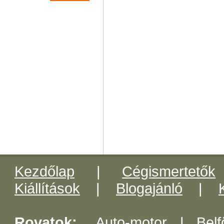
Kezdőlap
|
Cégismertetők
Kiállítások
|
Blogajánló
|
Rovatok:
Auto-motor
|
Belf