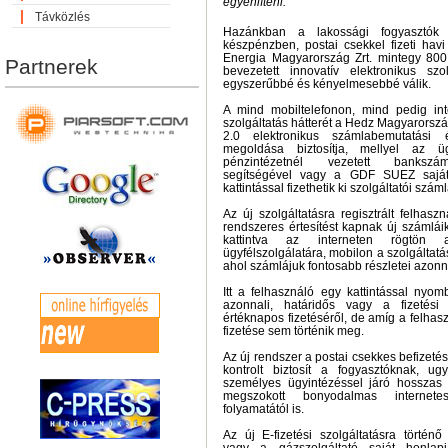
egyenlíteni.
Távközlés
Hazánkban a lakossági fogyasztók
készpénzben, postai csekkel fizeti ha
Energia Magyarország Zrt. mintegy 80
Partnerek
bevezetett innovatív elektronikus sz
egyszerűbbé és kényelmesebbé válik.
A mind mobiltelefonon, mind pedig in
szolgáltatás hátterét a Hedz Magyarország K
2.0 elektronikus számlabemutatási 
megoldása biztosítja, mellyel az üg
pénzintézetnél vezetett bankszáml
segítségével vagy a GDF SUEZ saját 
kattintással fizethetik ki szolgáltatói száml
Az új szolgáltatásra regisztrált felha
rendszeres értesítést kapnak új számláik
kattintva az interneten rögtön a
ügyfélszolgálatára, mobilon a szolgáltatá
ahol számlájuk fontosabb részletei azonn
Itt a felhasználó egy kattintással nyo
azonnali, határidős vagy a fizetési
értéknapos fizetéséről, de amíg a felhasz
fizetése sem történik meg.
Az új rendszer a postai csekkes befizeté
kontrolt biztosít a fogyasztóknak, u
személyes ügyintézéssel járó hosszas 
megszokott bonyodalmas internete
folyamatától is.
Az új E-fizetési szolgáltatásra történő 