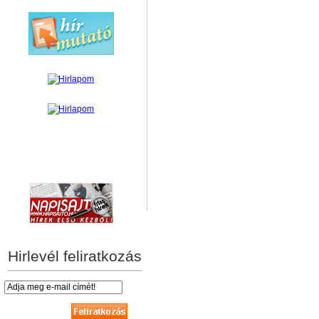
hírek személyre szabva
Hirlevél feliratkozás