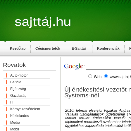
Kezdőlap
Cégismertetők
E-Sajttáj
Konferenciák
K
Rovatok
Autó-motor
Web
www.sajttaj.
Belföld
Új értékesítési vezetőt 
Egészség
Systems-nél
Gazdaság
IT
Környezetvédelem
2010. február elsejétől Fazakas András
Vállalati Szolgáltatások Üzletágánál
Közlekedés
Market terület értékesítési vezetői 
diplomával rendelkező szakember feladat
Média
ügyfelekhez kapcsolódó értékesítési terüle
Mobil