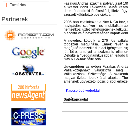
Fazakas András szakmai pályafutását 199
Távközlés
a Westel Mobil Távközlési Rt-nél kezdte
direkt és indirekt értékesítési, illetve üg
szerzett különböző pozíciókban.
Partnerek
2006-ban csatlakozott a Nav N Go-hoz, a
navigációs szoftver- és mobilalkalma
nemzetközi üzleti lehetőségeinek felkutat
piacokra való bevezetésében kapott kieme
A nevéhez kötődik a 270 fős vállalat 
többszöri megújítása. Ennek révén 
megújuló nemzetközi piaci igényekre ru
jött létre, amelyet a szakma is elisme
Deloitte a "Legdinamikusabban fejlődő k
Nav N Go-nak ítélte oda.
Ugyanebben az évben Fazakas Andrást 
Vállalkozójának" választotta meg 
Vállalkozások Szövetsége. A szakemb
magyar üzletemberek által alapított The
amelynek ügyvezetői pozíciójából érkeze
Kapcsolódó weboldal
Sajtókapcsolat