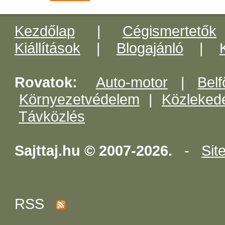
Kezdőlap
|
Cégismertetők
Kiállítások
|
Blogajánló
|
Rovatok:
Auto-motor
|
Belf
Környezetvédelem
|
Közleked
Távközlés
Sajttaj.hu © 2007-2026.
-
Sit
RSS