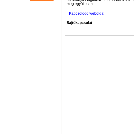
szokványos foglalkoztatási trendek felé
meg együttesen.
Kapcsolódó weboldal
Sajtókapcsolat