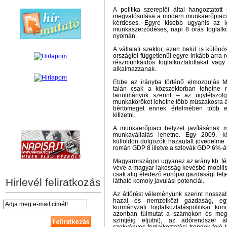
A politika szereplői által hangoztatot
megvalósulása a modern munkaerőpiaci
kérdéses. Egyre kisebb ugyanis az i
munkaszerződéses, napi 8 órás foglalkoz
nyomán.
A vállalati szektor, ezen belül is külön
országtól függetlenül egyre inkább arra
részmunkaidős foglalkoztatottakat vagy
alkalmazzanak.
Ebbe az irányba történő elmozdulás M
talán csak a közszektorban lehetne 
tanulmányok szerint – az ügyfélszol
munkaköröket lehetne több műszakosra átal
bértömeget ennek értelmében több e
kifizetni.
hírek személyre szabva
A munkaerőpiaci helyzet javításának 
munkavállalás lehetne. Egy 2009. köz
külföldön dolgozók hazautalt jövedelme 
román GDP 8 illetve a szlovák GDP 6%-át
Magyarországon ugyanez az arány kb. fél
véve a magyar lakosság kevésbé mobilis m
csak alig éledező európai gazdasági telje
Hirlevél feliratkozás
látható komoly javulási potenciál.
Az áttörést véleményünk szerint hossza
hazai és nemzetközi gazdaság, egy
kormányzati foglalkoztatáspolitikai ko
azonban túlmutat a számokon és megp
szintjéig eljutni), az adórendszer á