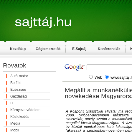
Kezdőlap
Cégismertetők
E-Sajttáj
Konferenciák
K
Rovatok
Autó-motor
Web
www.sajttaj.
Belföld
Megállt a munkanélkül
Egészség
növekedése Magyarors
Gazdaság
IT
Környezetvédelem
A Központi Statisztikai Hivatal ma reg
2009. október-decemberi időszakra
Közlekedés
statisztikát, amely szerint a munkanél
megállni látszik Magyarországon. A viz
Média
év közötti munkaképes korú lakosságn
Mobil
(akárcsak a szeptember-novemberi peri