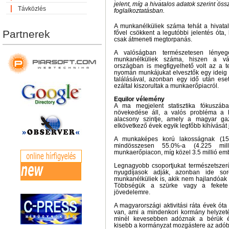
jelent, míg a hivatalos adatok szerint öss
Távközlés
foglalkoztatásban.
A munkanélküliek száma tehát a hivatalo
Partnerek
fővel csökkent a legutóbbi jelentés óta
csak átmeneti megtorpanás.
A valóságban természetesen lénye
munkanélküliek száma, hiszen a v
országban is megfigyelhető volt az a t
nyomán munkájukat elvesztők egy ideig
találásával, azonban egy idő után eset
ezáltal kiszorultak a munkaerőpiacról.
Equilor vélemény
A ma megjelent statisztika fókuszáb
növekedése áll, a valós probléma a há
alacsony szintje, amely a magyar ga
elkövetkező évek egyik legfőbb kihívását j
A munkaképes korú lakosságnak (15-
mindösszesen 55.0%-a (4.225 mi
munkaerőpiacon, míg közel 3.5 millió ember
Legnagyobb csoportjukat természetszerű
nyugdíjasok adják, azonban ide so
munkanélküliek is, akik nem hajlandóak l
Többségük a szürke vagy a fekete
jövedelemre.
A magyarországi aktivitási ráta évek óta 
van, ami a mindenkori kormány helyzetét
minél kevesebben adóznak a bérük é
kisebb a kormányzat mozgástere az adóbe