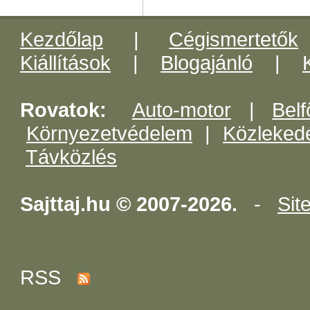
Kezdőlap
|
Cégismertetők
Kiállítások
|
Blogajánló
|
Rovatok:
Auto-motor
|
Belf
Környezetvédelem
|
Közleked
Távközlés
Sajttaj.hu © 2007-2026.
-
Sit
RSS