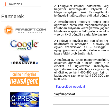
Távközlés
A Felügyelet korábbi határozatai vég
helyszíni utóvizsgálatot folytatott
Magánnyugdíjpénztárnál. Ez megállapítot
Partnerek
felügyeleti határozatban előírtakat döntő r
A nyilvántartási rendszer ennek meg
ágazatban zárttá vált, megbízhatósága h
korábban súlyosan veszélyeztető, jogsér
Mindezek alapján a Felügyelet – az utóviz
– soron kívül döntött a zárlat feloldásáról.
A Felügyelet egyúttal ma publikálta azt
határozatát is, amelyben – a tavaly júli
egyéb szankciókon túl – bírsággal s
nyugdíjpénztári ágazatát, illetve annak v
tavaly feltárt problémák miatt.
A határozat az Erste magánnyugdíjpénzt
önkéntes ágazatát 5 millió forint, a 
elnökét és ügyvezetőt személye
igazgatótanács öt jelenlegi és egy volt ta
elnökét egyenként 400-400 ezer forint, 
tagját pedig személyenként 300-300 ezer
kötelezte.
Kapcsolódó weboldal
Sajtókapcsolat