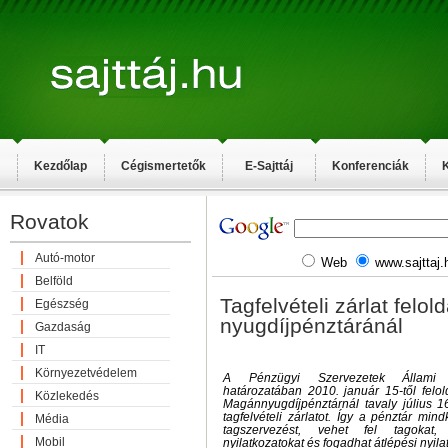
Kezdőlap
Cégismertetők
E-Sajttáj
Konferenciák
K
Rovatok
Autó-motor
Web
www.sajttaj.
Belföld
Tagfelvételi zárlat felol
Egészség
nyugdíjpénztáránál
Gazdaság
IT
Környezetvédelem
A Pénzügyi Szervezetek Állami Fe
határozatában 2010. január 15-től felo
Közlekedés
Magánnyugdíjpénztárnál tavaly július 1
tagfelvételi zárlatot. Így a pénztár mind
Média
tagszervezést, vehet fel tagokat, 
Mobil
nyilatkozatokat és fogadhat átlépési nyila