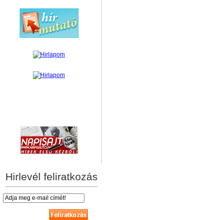
hírek személyre szabva
Hirlevél feliratkozás