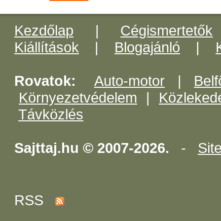
Kezdőlap
|
Cégismertetők
Kiállítások
|
Blogajánló
|
Rovatok:
Auto-motor
|
Belf
Környezetvédelem
|
Közleked
Távközlés
Sajttaj.hu © 2007-2026.
-
Sit
RSS