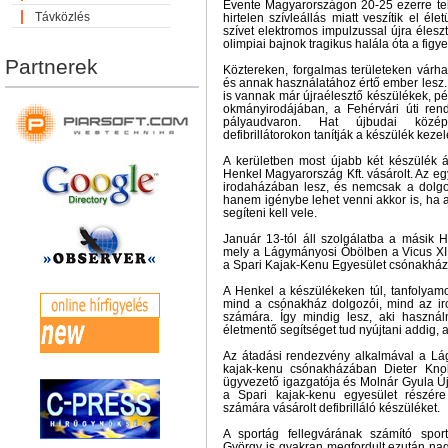
Évente Magyarországon 20-25 ezerre te
Távközlés
hirtelen szívleállás miatt veszítik el éle
szívet elektromos impulzussal újra éles
olimpiai bajnok tragikus halála óta a fig
Partnerek
Köztereken, forgalmas területeken várhat
és annak használatához értő ember lesz. 
is vannak már újraélesztő készülékek, 
okmányirodájában, a Fehérvári úti rend
pályaudvaron. Hat újbudai közép
defibrillátorokon tanítják a készülék kezel
A kerületben most újabb két készülék á
Henkel Magyarország Kft. vásárolt. Az eg
irodaházában lesz, és nemcsak a dolgoz
hanem igénybe lehet venni akkor is, ha 
segíteni kell vele.
Január 13-tól áll szolgálatba a másik H
mely a Lágymányosi Öbölben a Vicus XI.
a Spari Kajak-Kenu Egyesület csónakházá
A Henkel a készülékeken túl, tanfolyamok
mind a csónakház dolgozói, mind az i
számára. Így mindig lesz, aki használ
életmentő segítséget tud nyújtani addig,
Az átadási rendezvény alkalmával a Lá
kajak-kenu csónakházában Dieter Kno
ügyvezető igazgatója és Molnár Gyula Ú
a Spari kajak-kenu egyesület részére
számára vásárolt defibrilláló készüléket.
A sportág fellegvárának számító sport
György is gyakran megfordult ezután na