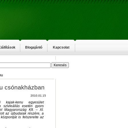
iállítások
Blogajánló
Kapcsolat
hu
enu csónakházban
2010.01.15
 kajak-kenu egyesület
 szívleállás esetén gyors
el Magyarország Kft. – XI.
árolt az újbudaiak részére, a
központját is felszerelte az