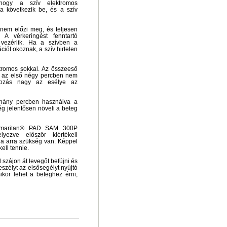
, hogy a szív elektromos
a következik be, és a szív
nem előzi meg, és teljesen
 A vérkeringést fenntartó
 vezérlik. Ha a szívben a
ciót okoznak, a szív hirtelen
ktromos sokkal. Az összeeső
a az első négy percben nem
kozás nagy az esélye az
éhány percben használva a
ség jelentősen növeli a beteg
 samaritan® PAD SAM 300P
yezve először kiértékeli
 ha arra szükség van. Képpel
kell tennie.
l szájon át levegőt befújni és
szélyt az elsősegélyt nyújtó
ikor lehet a beteghez érni,