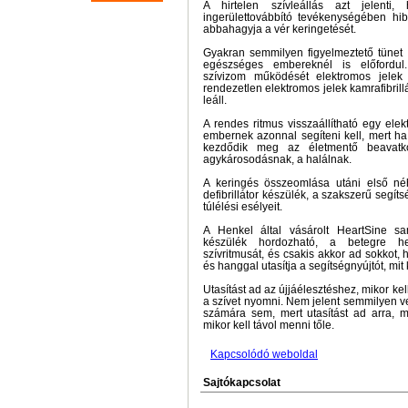
A hirtelen szívleállás azt jelenti
ingerülettovábbító tevékenységében hib
abbahagyja a vér keringetését.
Gyakran semmilyen figyelmeztető tünet 
egészséges embereknél is előfordul.
szívizom működését elektromos jelek
rendezetlen elektromos jelek kamrafibrillá
leáll.
A rendes ritmus visszaállítható egy ele
embernek azonnal segíteni kell, mert h
kezdődik meg az életmentő beavat
agykárosodásnak, a halálnak.
A keringés összeomlása utáni első n
defibrillátor készülék, a szakszerű segít
túlélési esélyeit.
A Henkel által vásárolt HeartSine
készülék hordozható, a betegre hel
szívritmusát, és csakis akkor ad sokkot,
és hanggal utasítja a segítségnyújtót, mit 
Utasítást ad az újjáélesztéshez, mikor kel
a szívet nyomni. Nem jelent semmilyen ve
számára sem, mert utasítást ad arra, m
mikor kell távol menni tőle.
Kapcsolódó weboldal
Sajtókapcsolat