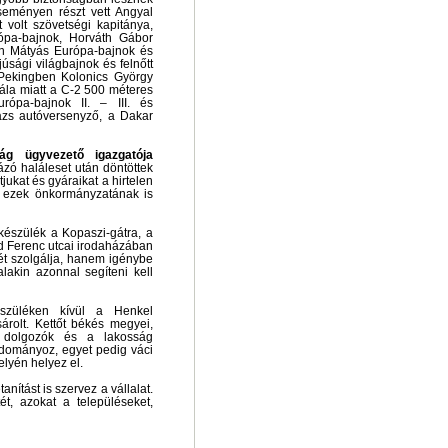
seményen részt vett Angyal
 volt szövetségi kapitánya,
rópa-bajnok, Horváth Gábor
rán Mátyás Európa-bajnok és
úsági világbajnok és felnőtt
 Pekingben Kolonics György
lála miatt a C-2 500 méteres
ópa-bajnok II. – III. és
ázs autóversenyző, a Dakar
ág ügyvezető igazgatója
zó haláleset után döntöttek
jukat és gyáraikat a hirtelen
tve ezek önkormányzatának is
készülék a Kopaszi-gátra, a
d Ferenc utcai irodaházában
t szolgálja, hanem igénybe
lakin azonnal segíteni kell
észüléken kívül a Henkel
árolt. Kettőt békés megyei,
a dolgozók és a lakosság
dományoz, egyet pedig váci
elyén helyez el.
nítást is szervez a vállalat.
ét, azokat a településeket,