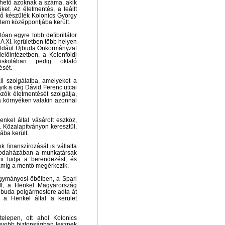
hető azoknak a száma, akik
tüket. Az életmentés, a leállt
ztő készülék Kolonics György
yelem középpontjába került.
óan egyre több defibrillátor
A XI. kerületben több helyen
például Újbuda Önkormányzat
előintézetben, a Kelenföldi
iskolában pedig oktató
ését.
ll szolgálatba, amelyeket a
yik a cég Dávid Ferenc utcai
ók életmentését szolgálja,
a környéken valakin azonnal
enkel által vásárolt eszköz,
 Közalapítványon keresztül,
ba került.
 finanszírozását is vállalta
rodaházában a munkatársak
ni tudja a berendezést, és
 amíg a mentő megérkezik.
gymányosi-öbölben, a Spari
ll, a Henkel Magyarország
jbuda polgármestere adta át
 a Henkel által a kerület
telepen, ott ahol Kolonics
gyobb biztonságban lesznek