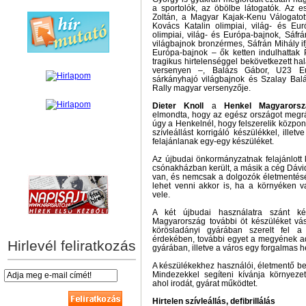
a sportolók, az öbölbe látogatók. Az e
Zoltán, a Magyar Kajak-Kenu Válogatott
Kovács Katalin olimpiai, világ- és Eu
olimpiai, világ- és Európa-bajnok, Sáf
világbajnok bronzérmes, Sáfrán Mihály ifj
Európa-bajnok – ők ketten indulhattak
tragikus hirtelenséggel bekövetkezett ha
versenyen –, Balázs Gábor, U23 Eur
sárkányhajó világbajnok és Szalay Bal
Rally magyar versenyzője.
Dieter Knoll
a
Henkel Magyarorsz
elmondta, hogy az egész országot megrá
úgy a Henkelnél, hogy felszerelik központ
szívleállást korrigáló készülékkel, ille
felajánlanak egy-egy készüléket.
Az újbudai önkormányzatnak felajánlott 
hírek személyre szabva
csónakházban került, a másik a cég Dávi
van, és nemcsak a dolgozók életmentésé
lehet venni akkor is, ha a környéken va
vele.
A két újbudai használatra szánt k
Magyarország további öt készüléket vás
körösladányi gyárában szerelt fel 
érdekében, további egyet a megyének a
Hirlevél feliratkozás
gyárában, illetve a város egy forgalmas h
A készülékekhez használói, életmentő beta
Mindezekkel segíteni kívánja környezet
ahol irodát, gyárat működtet.
Hirtelen szívleállás, defibrillálás