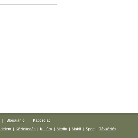
|
Blogajánló
|
Kapcsolat
édelem
|
Közlekedés
|
Kultúra
|
Média
|
Mobil
|
Sport
|
Távközlés