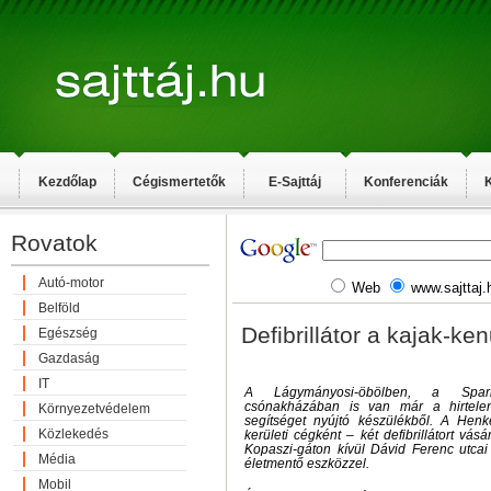
Kezdőlap
Cégismertetők
E-Sajttáj
Konferenciák
K
Rovatok
Autó-motor
Web
www.sajttaj.
Belföld
Defibrillátor a kajak-k
Egészség
Gazdaság
IT
A Lágymányosi-öbölben, a Spari
csónakházában is van már a hirtelen
Környezetvédelem
segítséget nyújtó készülékből. A Henk
Közlekedés
kerületi cégként – két defibrillátort vás
Kopaszi-gáton kívül Dávid Ferenc utcai 
Média
életmentő eszközzel.
Mobil