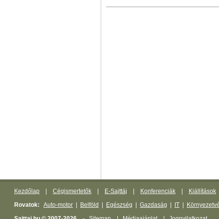
Kezdőlap
|
Cégismertetők
|
E-Sajttáj
|
Konferenciák
|
Kiállítások
Rovatok:
Auto-motor
|
Belföld
|
Egészség
|
Gazdaság
|
IT
|
Környezetv
Sajttaj.hu © 2007-2026.
-
Sitemap
|
Médiaajánlat
|
Jognyilatkozat