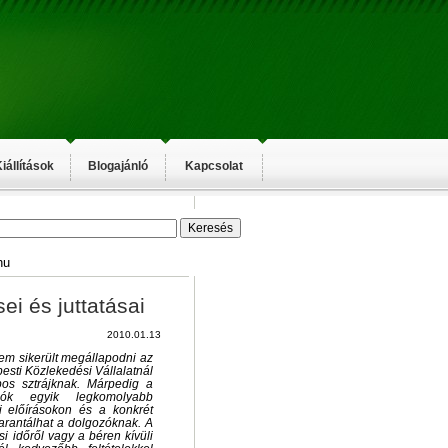
iállítások
Blogajánló
Kapcsolat
hu
ei és juttatásai
2010.01.13
nem sikerült megállapodni az
esti Közlekedési Vállalatnál
pos sztrájknak. Márpedig a
lók egyik legkomolyabb
i előírásokon és a konkrét
rantálhat a dolgozóknak. A
i időről vagy a béren kívüli