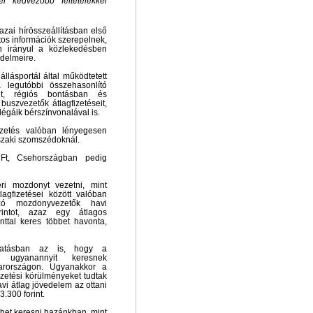
él kedvezőbb feltételekkel
zai hírösszeállításban első
tos információk szerepelnek,
n irányul a közlekedésben
edelmeire.
llásportál által működtetett
a legutóbbi összehasonlító
t, régiós bontásban és
buszvezetők átlagfizetéseit,
légáik bérszínvonalával is.
izetés valóban lényegesen
szaki szomszédoknál.
Ft, Csehországban pedig
i mozdonyt vezetni, mint
agfizetései között valóban
zó mozdonyvezetők havi
rintot, azaz egy átlagos
ttal keres többet havonta,
tatásban az is, hogy a
 ugyanannyit keresnek
arországon. Ugyanakkor a
izetési körülményeket tudtak
havi átlag jövedelem az ottani
300 forint.
het keresni hazánkban, mint