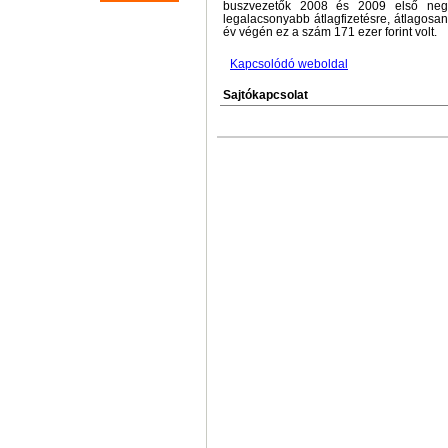
buszvezetők 2008 és 2009 első neg
legalacsonyabb átlagfizetésre, átlagosan 
év végén ez a szám 171 ezer forint volt.
Kapcsolódó weboldal
Sajtókapcsolat