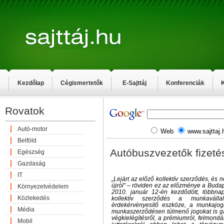
Kezdőlap
Cégismertetők
E-Sajttáj
Konferenciák
K
Rovatok
Autó-motor
Web
www.sajttaj.
Belföld
Autóbuszvezetők fizetés
Egészség
Gazdaság
IT
„Lejárt az előző kollektív szerződés, és 
újról” – röviden ez az előzménye a Budap
Környezetvédelem
2010. január 12-én kezdődött, többna
Közlekedés
kollektív szerződés a munkaválla
érdekérvényesítő eszköze, a munkajog
Média
munkaszerződésen túlmenő jogokat is ga
végkielégítésről, a prémiumról, felmondás
Mobil