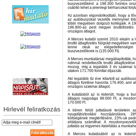
buszvezetőként: a 198.300 forintos orsz
csábító lehet a jelenlegi bérharcokat fol
Az azonban elgondolkodtató, hogy a f
az autóbuszokat vezetők mennyivel tö
többi megyében dolgozó kollégáik. A 194
196.900-as pest megyei bruttófizetés
országos átlagot.
A Merces kutatói szerint 2010 elején a
bruttó átlagfizetés Nógrád megyében van
lenne okuk az elégedetlenségre
buszvezetőknek is (135.000 Ft).
A Merces munkatársai megállapították, h
rutinnal rendelkezők bruttó átlagfizetés
mozog, míg a legalább 3 év szakmai tap
utakon 171.700 forinttal díjazzák.
hírek személyre szabva
Aki legalább tíz éve kitartott az autóbus
átlagos fizetése havonta 176.400, ami a
országos szakmai átlagot.
A kutatásból az is kiderült, hogy a bu
átlagos nagysága 98.000 Ft, a mozdon
170.000 Ft.
Hirlevél feliratkozás
A béren felüli juttatások területein
nyugdíjbiztosítási hozzájárulásra
költségének megtérítésére, 23%-uk pedi
ellátásra számíthat. A mozdonyvezet
juttatás az ingyenes italellátás a munkah
A Merces kutatásából az is kiderü