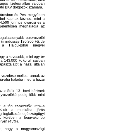
ágos fizetési átlag valóban
ytató BKV dolgozók számára.
ővárosban és Pest megyében
bbet kapnak kézhez, mint a
.500 forintos fővárosi és a
 jelentősen meghaladja az
 legalacsonyabb buszvezetői
 (mindössze 130.300 Ft), de
 a Hajdú-Bihar megyei
ogy a kevesebb, mint egy év
e a 143.000 Ft körüli sávban
asztalatot a hazai úttalan
z vezetése mellett, annak az
lig-alig haladja meg a hazai
szsofőrök 13. havi bérének
yvezetőké pedig több mint
 az autóbusz-vezetők 35%-a
, 28%-uk a munkába járás
g foglalkozás-egészségügyi
ők körében a leggyakoribb
elyen (45%).
lt, hogy a magyarországi