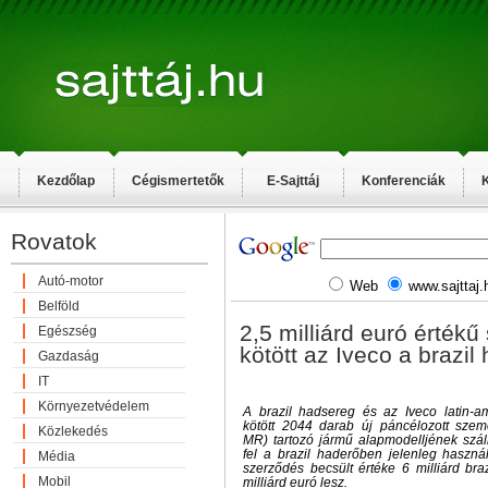
Kezdőlap
Cégismertetők
E-Sajttáj
Konferenciák
K
Rovatok
Autó-motor
Web
www.sajttaj.
Belföld
2,5 milliárd euró értékű
Egészség
kötött az Iveco a brazil
Gazdaság
IT
Környezetvédelem
A brazil hadsereg és az Iveco latin-am
kötött 2044 darab új páncélozott szemé
Közlekedés
MR) tartozó jármű alapmodelljének száll
fel a brazil haderőben jelenleg használ
Média
szerződés becsült értéke 6 milliárd braz
Mobil
milliárd euró lesz.