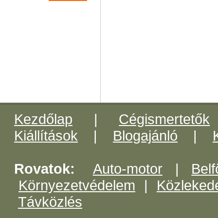
Kezdőlap
|
Cégismertetők
Kiállítások
|
Blogajánló
|
Rovatok:
Auto-motor
|
Belf
Környezetvédelem
|
Közleked
Távközlés