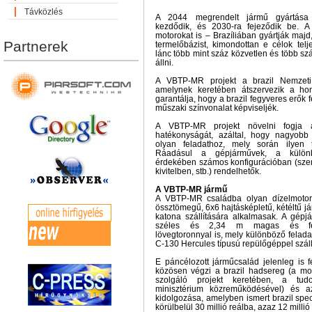
Távközlés
A 2044 megrendelt jármű gyártása 
kezdődik, és 2030-ra fejeződik be. A
motorokat is – Brazíliában gyártják majd
Partnerek
termelőbázist, kimondottan e célok teljes
lánc több mint száz közvetlen és több szá
állni.
A VBTP-MR projekt a brazil Nemzeti 
amelynek keretében átszervezik a ho
garantálja, hogy a brazil fegyveres erők
műszaki színvonalat képviseljék.
A VBTP-MR projekt növelni fogja a
hatékonyságát, azáltal, hogy nagyobb 
olyan feladathoz, mely során ilyen 
Ráadásul a gépjárművek, a különb
érdekében számos konfigurációban (szemé
kivitelben, stb.) rendelhetők.
A VBTP-MR jármű
A VBTP-MR családba olyan dízelmotorra
össztömegű, 6x6 hajtásképletű, kétéltű j
katona szállítására alkalmasak. A gép
széles és 2,34 m magas és felsze
lövegtoronnyal is, mely különböző feladat
C-130 Hercules típusú repülőgéppel száll
E páncélozott járműcsalád jelenleg is fe
közösen végzi a brazil hadsereg (a mobi
szolgáló projekt keretében, a tud
minisztérium közreműködésével) és a
kidolgozása, amelyben ismert brazil speci
körülbelül 30 millió reálba, azaz 12 millió