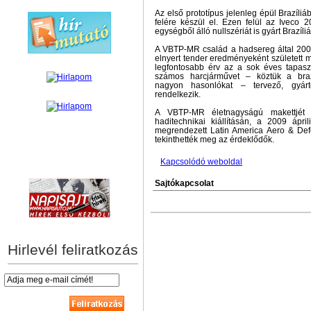
Az első prototípus jelenleg épül Brazíli
felére készül el. Ezen felül az Iveco
egységből álló nullszériát is gyárt Brazíli
A VBTP-MR család a hadsereg által 2007-
elnyert tender eredményeként született 
legfontosabb érv az a sok éves tapaszta
számos harcjárművet – köztük a br
nagyon hasonlókat – tervező, gyárt
rendelkezik.
A VBTP-MR életnagyságú makettjét 
haditechnikai kiállításán, a 2009 ápr
megrendezett Latin America Aero & De
tekinthették meg az érdeklődők.
Kapcsolódó weboldal
hírek személyre szabva
Sajtókapcsolat
Hirlevél feliratkozás