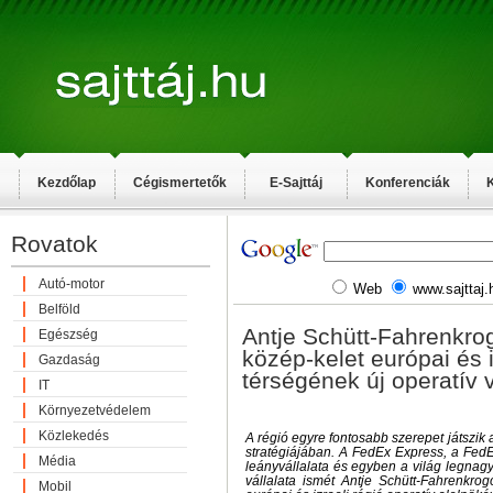
Kezdőlap
Cégismertetők
E-Sajttáj
Konferenciák
K
Rovatok
Autó-motor
Web
www.sajttaj.
Belföld
Antje Schütt-Fahrenkro
Egészség
közép-kelet európai és i
Gazdaság
térségének új operatív 
IT
Környezetvédelem
Közlekedés
A régió egyre fontosabb szerepet játszi
stratégiájában. A FedEx Express, a Fed
Média
leányvállalata és egyben a világ legnagy
vállalata ismét Antje Schütt-Fahrenkrog
Mobil