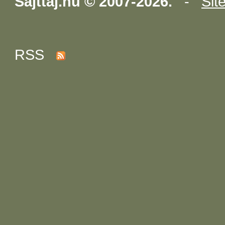
Sajttaj.hu © 2007-2026.
-
Sit
RSS