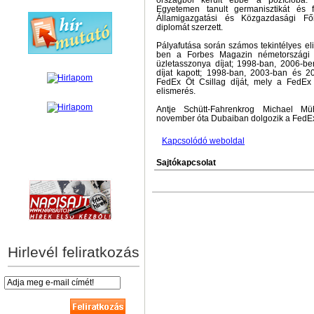
országból került ebbe a pozícióba. A
Egyetemen tanult germanisztikát és f
Államigazgatási és Közgazdasági Fői
diplomát szerzett.
Pályafutása során számos tekintélyes el
ben a Forbes Magazin németországi k
üzletasszonya díjat; 1998-ban, 2006-b
díjat kapott; 1998-ban, 2003-ban és 
FedEx Öt Csillag díját, mely a FedEx
elismerés.
Antje Schütt-Fahrenkrog Michael Müh
november óta Dubaiban dolgozik a FedEx
Kapcsolódó weboldal
Sajtókapcsolat
hírek személyre szabva
Hirlevél feliratkozás