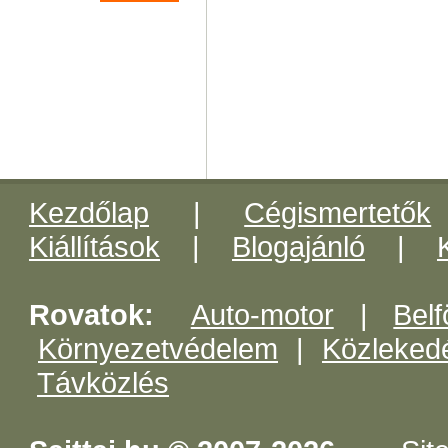
Kezdőlap
|
Cégismertetők
Kiállítások
|
Blogajánló
|
Rovatok:
Auto-motor
|
Belf
Környezetvédelem
|
Közleked
Távközlés