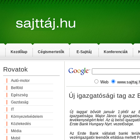
Kezdőlap
Cégismertetők
E-Sajttáj
Konferenciák
K
Rovatok
Autó-motor
Web
www.sajttaj.
Belföld
Új igazgatósági tag az 
Egészség
Gazdaság
IT
Új taggal bővült január 1-jétől az 
igazgatósága. Major János új igazgatósá
Környezetvédelem
tevékenységért felel. Az új belső igazgató
Közlekedés
Erste Bank Hungary Nyrt. vezetősége.
Média
Az Erste Bank vállalati banki terül
vezérigazgatói teendők ellátása mellett P
Mobil