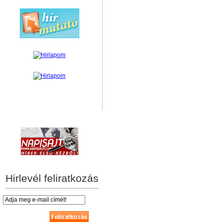
hírek személyre szabva
Hirlevél feliratkozás