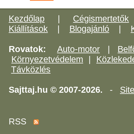
Kezdőlap
|
Cégismertetők
Kiállítások
|
Blogajánló
|
Rovatok:
Auto-motor
|
Belf
Környezetvédelem
|
Közleked
Távközlés
Sajttaj.hu © 2007-2026.
-
Sit
RSS