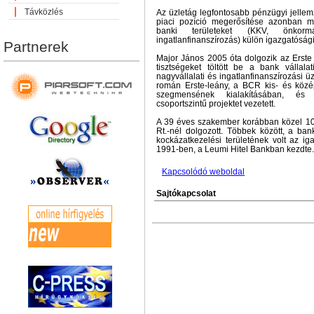
Távközlés
Az üzletág legfontosabb pénzügyi jellem
piaci pozíció megerősítése azonban me
banki területeket (KKV, önkormán
ingatlanfinanszírozás) külön igazgatóság
Partnerek
Major János 2005 óta dolgozik az Erste
tisztségeket töltött be a bank vállala
nagyvállalati és ingatlanfinanszírozási üz
román Erste-leány, a BCR kis- és középv
szegmensének kialakításában, és 
csoportszintű projektet vezetett.
A 39 éves szakember korábban közel 1
Rt.-nél dolgozott. Többek között, a ba
kockázatkezelési területének volt az ig
1991-ben, a Leumi Hitel Bankban kezdte.
Kapcsolódó weboldal
Sajtókapcsolat