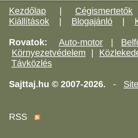
Kezdőlap
|
Cégismertetők
Kiállítások
|
Blogajánló
|
Rovatok:
Auto-motor
|
Belf
Környezetvédelem
|
Közleked
Távközlés
Sajttaj.hu © 2007-2026.
-
Sit
RSS