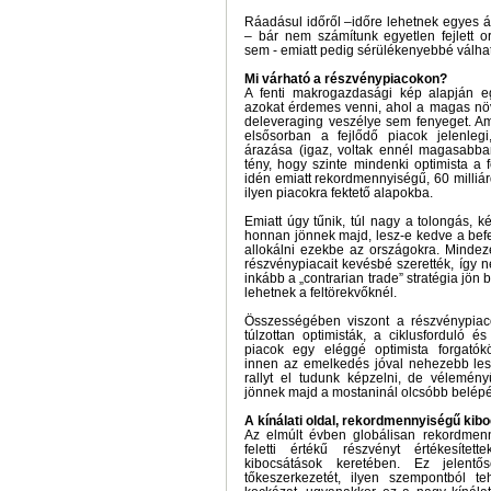
Ráadásul időről –időre lehetnek egyes á
– bár nem számítunk egyetlen fejlett o
sem - emiatt pedig sérülékenyebbé válha
Mi várható a részvénypiacokon?
A fenti makrogazdasági kép alapján e
azokat érdemes venni, ahol a magas növ
deleveraging veszélye sem fenyeget. Am
elsősorban a fejlődő piacok jelenleg
árazása (igaz, voltak ennél magasabban
tény, hogy szinte mindenki optimista a f
idén emiatt rekordmennyiségű, 60 milliárd
ilyen piacokra fektető alapokba.
Emiatt úgy tűnik, túl nagy a tolongás, 
honnan jönnek majd, lesz-e kedve a bef
allokálni ezekbe az országokra. Mindeze
részvénypiacait kevésbé szerették, így 
inkább a „contrarian trade” stratégia jön 
lehetnek a feltörekvőknél.
Összességében viszont a részvénypiac
túlzottan optimisták, a ciklusforduló 
piacok egy eléggé optimista forgatók
innen az emelkedés jóval nehezebb lesz
rallyt el tudunk képzelni, de vélemén
jönnek majd a mostaninál olcsóbb belépé
A kínálati oldal, rekordmennyiségű kib
Az elmúlt évben globálisan rekordmenny
feletti értékű részvényt értékesíte
kibocsátások keretében. Ez jelentős
tőkeszerkezetét, ilyen szempontból t