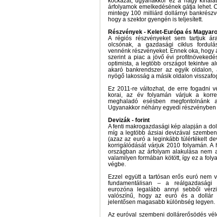
kockázat, ugyanakkor ez a nagy kínálat
árfolyamok emelkedésének gátja lehet. 
mintegy 100 milliárd dollárnyi bankrészv
hogy a szektor gyengén is teljesített.
Részvények - Kelet-Európa és Magyar
A régiós részvényeket sem tartjuk ára
olcsónak, a gazdasági ciklus fordul
vennénk részvényeket. Ennek oka, hogy 
szerint a piac a jövő évi profitnövekedés
optimista, a legtöbb országot tekintve al
akaró bankrendszer az egyik oldalon, a 
nyögő lakosság a másik oldalon visszafo
Ez 2011-re változhat, de erre fogadni 
korai, az év folyamán várjuk a korr
meghaladó esésben megfontolnánk az
Ugyanakkor néhány egyedi részvényben l
Devizák - forint
A fenti makrogazdasági kép alapján a dol
míg a legtöbb ázsiai devizával szemben –
(azaz az euró a leginkább túlértékelt dev
korrigálódását várjuk 2010 folyamán. A 
országban az árfolyam alakulása nem a 
valamilyen formában kötött, így ez a fo
végbe.
Ezzel együtt a tartósan erős euró nem v
fundamentálisan – a reálgazdasági c
eurozóna legalább annyi sebből vérz
valószínű, hogy az euró és a dollár
jelentősen magasabb különbség legyen.
Az euróval szembeni dollárerősödés vé