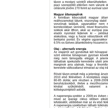
távon a mostani szintről elkerülhetetlen. 
piaci szereplőtől eltérően nem várunk d
célárunk jövőre 270 forint az euróval sz
Magyar állampapírok
A forintban kibocsátott magyar álla
reálhozamokat látunk, viszonylag stabil 
vonzónak találjuk, ugyanakkor nem 
korrekciókban vennénk, mivel finanszíro
sokkok akár itthon, akár az európai pi
eladói nyomást fejtenek ki – például
alakulása, vagy a hazai választások előt
belépési pontot. Év végére ugyanakkor
6.5%-os tízéves államkötvény hozamot is 
Olaj – alternatív energia
Az olajárról azt gondoltuk két hónappal
szint elérése túlságosan gyorsan követk
még nem támogatta eléggé. A jelenl
láthatóak spekulatív keresletre utaló jel
marginok arra utalnak, hogy a finomíto
kereslete változatlanul elmarad az olaj irán
Rövid távon emiatt még a jelenlegi árszin
2010 első félévében. A középtávú olaj
80-85 dollár, ami részben a 2008-2009
beruházásokból, illetve a mezőhozam
kínálat szűkülésből, valamint a
költségszintjéből adódik.
A napenergia.szektor a 2009-es évben ma
mivel az iparági ciklus időben elkül
lefutásától, utóbbiban már az év első fel
A napenergia.szektorban látható túlkínála