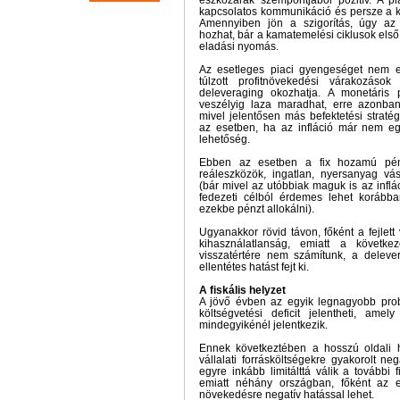
eszközárak szempontjából pozitív. A p
kapcsolatos kommunikáció és persze a k
Amennyiben jön a szigorítás, úgy az 
hozhat, bár a kamatemelési ciklusok első 
eladási nyomás.
Az esetleges piaci gyengeséget nem 
túlzott profitnövekedési várakozáso
deleveraging okozhatja. A monetáris po
veszélyig laza maradhat, erre azonba
mivel jelentősen más befektetési straté
az esetben, ha az infláció már nem eg
lehetőség.
Ebben az esetben a fix hozamú pén
reáleszközök, ingatlan, nyersanyag vás
(bár mivel az utóbbiak maguk is az inflác
fedezeti célból érdemes lehet korább
ezekbe pénzt allokálni).
Ugyanakkor rövid távon, főként a fejlett 
kihasználatlanság, emiatt a követke
visszatértére nem számítunk, a deleve
ellentétes hatást fejt ki.
A fiskális helyzet
A jövő évben az egyik legnagyobb pro
költségvetési deficit jelentheti, amel
mindegyikénél jelentkezik.
Ennek következtében a hosszú oldali
vállalati forrásköltségekre gyakorolt neg
egyre inkább limitálttá válik a további f
emiatt néhány országban, főként az e
növekedésre negatív hatással lehet.