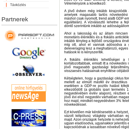
Véleményünk a következő:
Távközlés
A jövő évben még inkább kirajzolódik
amelyek magasabb tartós növekedési s
Partnerek
máshol csak nyomott, trend alatti GDP e
egyáltalán). A vízválasztó lehetne a fejl
döntő szerintünk inkább az adósságállom
Ahol a lakosság és az állam nincsen 
monetáris élénkítés és a fiskális anticikli
inkább tényleg a fejlődő országokra érvé
míg ott, ahol el vannak adósodva a g
deleveraging lesz a meghatározó, egyes 
hatások ki is kényszerítik.
A fiskális élénkítés lehetőségei a 
korlátozottabbak, emiatt itt a növekedés 
jövő magasabb gazdasági teljesítmény
visszaesés hatásainak enyhítése céljából
Kétségtelen, hogy a gazdasági ciklus fo
mellett az elmúlt másfél év drasztikus 
esetében a GDP-re pozitív hatást kifejtő
elkezdődött (a globális ipari termelés
negyedévében év/év alapon), részben em
jövő évi első negyedév várhatóan mag
hoz majd, mindkét negyedévben 3% feletti
növekedéssel.
Ezt követően már kérdésesebb a helyzet, 
vázolt kétpólusú világkép várhatóan eg
majd. Azon országok helyzete is neheze
ugyan eladósodva, ugyanakkor jelentős e
kapcsolódnak a lassabban növekvő régi