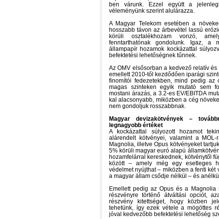
ben várunk. Ezzel együtt a jelenlegi
véleményünk szerint alulárazza.
A Magyar Telekom esetében a növekedé
hosszabb távon az árbevétel lassú erózió
körüli osztalékhozam vonzó, ame
fenntarthatónak gondolunk. Igaz, a 
állampapír hozamok kockázattal súlyo
befektetési lehetőségnek tűnnek.
Az OMV elsősorban a kedvező relatív és 
emellett 2010-től kezdődően iparági szint
finomítói fedezetekben, mind pedig az 
magas szinteken egyik mutató sem fog
mostani árazás, a 3.2-es EV/EBITDA muta
kal alacsonyabb, miközben a cég növeked
nem gondoljuk rosszabbnak.
Magyar devizakötvények – tovább
legnagyobb értéket
A kockázattal súlyozott hozamot te
alárendelt kötvényei, valamint a MOL-
Magnolia, illetve Opus kötvényeket tartju
5% körüli magyar euró alapú államkötvén
hozamfelárral kereskednek, kötvénytől f
között – amely még egy esetleges 
védelmet nyújthat – miközben a fenti két 
a magyar állam csődje nélkül – és anélkül
Emellett pedig az Opus és a Magnolia s
részvényre történő átváltási opciót, a
részvény kitettséget, hogy közben jel
tehetünk, így ezek vétele a mögöttes r
jóval kedvezőbb befektetési lehetőség sz