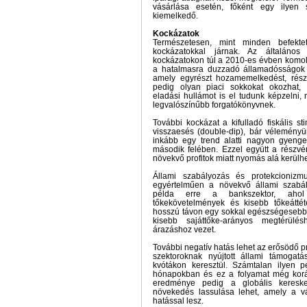
vásárlása esetén, főként egy ilyen 
kiemelkedő.
Kockázatok
Természetesen, mint minden befektet
kockázatokkal járnak. Az általános
kockázatokon túl a 2010-es évben komol
a hatalmasra duzzadó államadósságok r
amely egyrészt hozamemelkedést, rés
pedig olyan piaci sokkokat okozhat, 
eladási hullámot is el tudunk képzelni,
legvalószínűbb forgatókönyvnek.
További kockázat a kifulladó fiskális s
visszaesés (double-dip), bár véleményün
inkább egy trend alatti nagyon gyeng
második felében. Ezzel együtt a részvé
növekvő profitok miatt nyomás alá kerülh
Állami szabályozás és protekcionizmu
egyértelműen a növekvő állami szabál
példa erre a bankszektor, ahol 
tőkekövetelmények és kisebb tőkeáttéte
hosszú távon egy sokkal egészségesebb 
kisebb sajáttőke-arányos megtérül
árazáshoz vezet.
További negatív hatás lehet az erősödő 
szektoroknak nyújtott állami támogat
kvótákon keresztül. Számtalan ilyen pé
hónapokban és ez a folyamat még korá
eredménye pedig a globális keresked
növekedés lassulása lehet, amely a váll
hatással lesz.