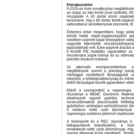
Energiaszektor
A 2010-es évre vonatkozóan megítélésünk
az olajár, az idei évnél jóval szűkebb, 65
mozgástér. A 65 dollár körüli olajárak
keresnénk, míg a 80 dollár feletti olajár
változatlanul sérülékenynek éreznénk, itt p
Érdemes lehet megemlíteni, hogy péld
elmúlt hetek olajár-ingadozásaiból a
rubelben számolt olajár lényegében válto
nagyobb kitermelők részvényárfolyam
tapasztalható volt. Ezen papírok árazási a
6 közötti P/E mutatók), ugyanakkor az
részvényesi jogok hiánya és az ellenség
jelentős diszkont indokolt.
Az alternatív energiaszektorban 
megítélésünk szerint a jelenlegi ipa
mérleggel rendelkező társaságokat vá
elkerülni, a költséghatékonyság és mérle
túlélő társaságok között ugyanakkor vétel
Ebből a szempontból a napenergia sz
részvénye a MEMC Electronic Material
alkalmazott egyedi gyártási techn
versenytársaknál alacsonyabb kölltsé
gyártáshoz szükséges poliszilíciumot, il
4 dolláros nettó cash állománnyal
napenergia szektorra jellemző eladósodo
A Solarworld és a REC részvénye is s
túlkapacitások leépüléséből, a So
rendelkezik nettó cash állománnyal, mí
iparági átlagnak közel megfelelő. Term