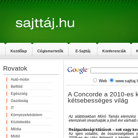
Kezdőlap
Cégismertetők
E-Sajttáj
Konferenciák
K
Rovatok
Autó-motor
Web
www.sajttaj.
Belföld
A Concorde a 2010-es ki
Egészség
kétsebességes világ
Gazdaság
IT
Környezetvédelem
Az alábbiakban Móró Tamás elemzési v
elemzését olvashatják a jövő évi várható 
Közlekedés
Média
Reálgazdasági kilátások – sok vagy kev
Az igen volatilis, de összességében 
Mobil
2009-es év után felmerül a kérdés, mi