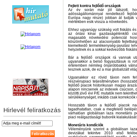
Fejlett kontra fejlődő országok
Az év során már jól látszott, ho
adósságállománnyal rendelkező fejlőd
Európa nagy része) jobban át tudják v
mértékben esik vissza a növekedés.
Ehhez ugyanúgy szükség volt fiskális és
az óriási kínai gazdaságélénkítő cs
magasabb növekedési potenciál hos
köszönhetően az alacsonyabb fejlettség
kiemelkedő termelékenység-javulási leh
helyzetnek és a sokkal kedvezőbb fiskáli
Bár a fejlődő országok rá vannak utal
ugyanakkor a belső fogyasztásuk is r
értelemben némileg önjáróbbakká váln
lesznek azok, de ez a mai globalizált vil
hírek személyre szabva
Ugyanakkor ez rövid távon nem felt
részvénypiaci teljesítményben (hosszab
fejlődő piacok historikusan magas árazá
alapon nincsenek az indexek csúcson, d
közötti jövő évi P/E mutatók nem tekinthe
sérülékenységet, inkább csak korrekciók
Hosszabb távon a fejlődő piacok nag
Hirlevél feliratkozás
tagadhatatlan, csak a megfelelő belépési
várhatóan globálisan laza monetáris pol
piaci reálgazdasági buborék kialakulását 
Monetáris kondíciók
Véleményünk szerint a globálisan laza
devizákat tekintve 2010 első felé