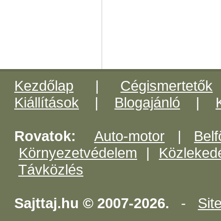
Kezdőlap
|
Cégismertetők
Kiállítások
|
Blogajánló
|
Rovatok:
Auto-motor
|
Belf
Környezetvédelem
|
Közleked
Távközlés
Sajttaj.hu © 2007-2026.
-
Sit