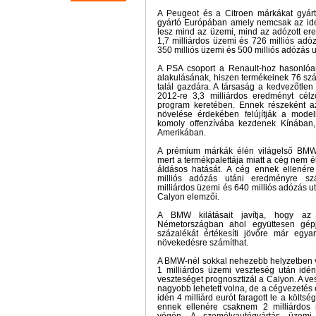
A Peugeot és a Citroen márkákat gyár
gyártó Európában amely nemcsak az idé
lesz mind az üzemi, mind az adózott ere
1,7 milliárdos üzemi és 726 milliós adó
350 milliós üzemi és 500 milliós adózás u
A PSA csoport a Renault-hoz hasonlóan 
alakulásának, hiszen termékeinek 76 sz
talál gazdára. A társaság a kedvezőtlen 
2012-re 3,3 milliárdos eredményt cél
program keretében. Ennek részeként a
növelése érdekében felújítják a modell
komoly offenzívába kezdenek Kínában,
Amerikában.
A prémium márkák élén világelső BMW 
mert a termékpalettája miatt a cég nem 
áldásos hatását. A cég ennek ellenér
milliós adózás utáni eredményre szá
milliárdos üzemi és 640 milliós adózás u
Calyon elemzői.
A BMW kilátásait javítja, hogy az
Németországban ahol együttesen gép
százalékát értékesíti jövőre már egy
növekedésre számíthat.
A BMW-nél sokkal nehezebb helyzetben va
1 milliárdos üzemi veszteség után idén
veszteséget prognosztizál a Calyon. A v
nagyobb lehetett volna, de a cégvezetés
idén 4 milliárd eurót faragott le a költs
ennek ellenére csaknem 2 milliárdos