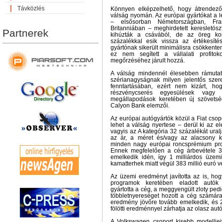
Távközlés
Könnyen elképzelhető, hogy átrendező
válság nyomán. Az európai gyártókat a 
– elsősorban Németországban, Fra
Britanniában – meghirdetett keresletö
Partnerek
kihúzták a csávából, de az öreg ko
százalékkal esik vissza az értékesíté
gyártónak sikerült minimálisra csökkenten
ez nem segített a vállalati profitoko
megőrzéséhez járult hozzá.
A válság mindennél élesebben rámutato
szérianagyságnak milyen jelentős sze
fenntartásában, ezért nem kizárt, ho
részvénycserés egyesülések vagy 
megállapodások keretében új szövetsé
Calyon Bank elemzői.
Az európai autógyártók közül a Fiat cso
lehet a válság nyertese – derül ki az el
vagyis az A kategória 32 százalékát ural
az ár, a méret és/vagy az alacsony k
minden nagy európai roncsprémium pro
Ennek megfelelően a cég árbevétele 36,
emelkedik idén, így 1 milliárdos üzem
kamatterhek miatt végül 383 millió euró v
Az üzemi eredményt javította az is, ho
programok keretében eladott autók
gyártotta a cég, a meggyengült zloty pedi
többletnyereséget hozott a cég számára
eredmény jövőre tovább emelkedik, és 2
fölötti eredménnyel zárhatja az olasz aut
A Volkswagen csoport kisebb modellje