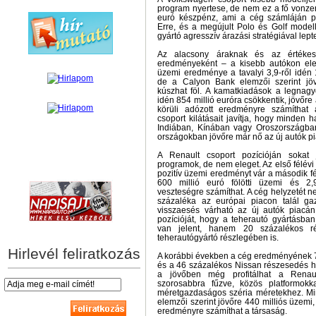
program nyertese, de nem ez a fő vonzer
euró készpénz, ami a cég számláján par
Erre, és a megújult Polo és Golf model
gyártó agresszív árazási stratégiával lept
Az alacsony áraknak és az értékesí
eredményeként – a kisebb autókon ele
üzemi eredménye a tavalyi 3,9-ről idén 
de a Calyon Bank elemzői szerint jöv
kúszhat föl. A kamatkiadások a legnagyo
idén 854 millió euróra csökkentik, jövőre
körüli adózott eredményre számíthat
csoport kilátásait javítja, hogy minden h
Indiában, Kínában vagy Oroszországban
országokban jövőre már nő az új autók pi
A Renault csoport pozícióján sokat 
programok, de nem eleget. Az első félév
hírek személyre szabva
pozitív üzemi eredményt vár a második fél
600 millió euró fölötti üzemi és 2,
veszteségre számíthat. A cég helyzetét n
százaléka az európai piacon talál ga
visszaesés várható az új autók piacán
pozícióját, hogy a teherautó gyártásba
van jelent, hanem 20 százalékos r
teherautógyártó részlegében is.
Hirlevél feliratkozás
A korábbi években a cég eredményének 7
és a 46 százalékos Nissan részesedés h
a jövőben még profitálhat a Renau
szorosabbra fűzve, közös platformokk
méretgazdaságos széria méretekhez. M
elemzői szerint jövőre 440 milliós üzemi,
eredményre számíthat a társaság.