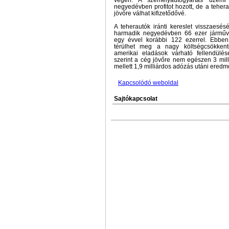
végén. A személyautógyártás üzemi
negyedévben profitot hozott, de a tehera
jövőre válhat kifizetődővé.
A teherautók iránti kereslet visszaesé
harmadik negyedévben 66 ezer járműve
egy évvel korábbi 122 ezerrel. Ebbe
térülhet meg a nagy költségcsökkent
amerikai eladások várható fellendülé
szerint a cég jövőre nem egészen 3 mil
mellett 1,9 milliárdos adózás utáni ered
Kapcsolódó weboldal
Sajtókapcsolat