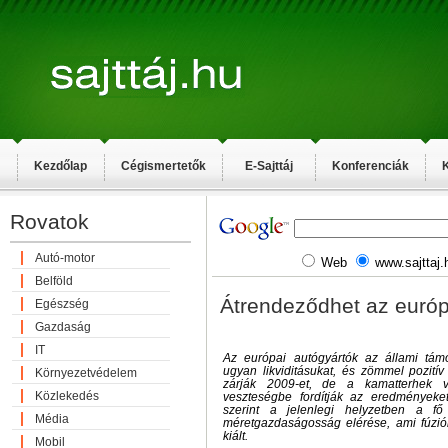
Kezdőlap
Cégismertetők
E-Sajttáj
Konferenciák
K
Rovatok
Autó-motor
Web
www.sajttaj.
Belföld
Átrendeződhet az európ
Egészség
Gazdaság
IT
Az európai autógyártók az állami tám
ugyan likviditásukat, és zömmel pozití
Környezetvédelem
zárják 2009-et, de a kamatterhek 
Közlekedés
veszteségbe fordítják az eredmények
szerint a jelenlegi helyzetben a f
Média
méretgazdaságosság elérése, ami fúzió
kiált.
Mobil