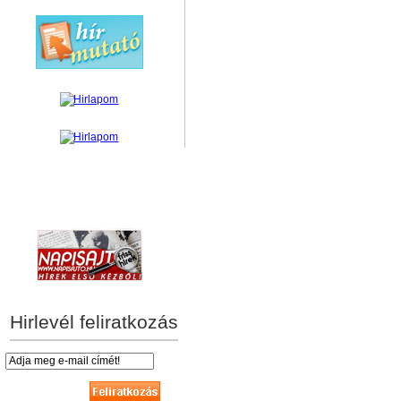
hírek személyre szabva
Hirlevél feliratkozás