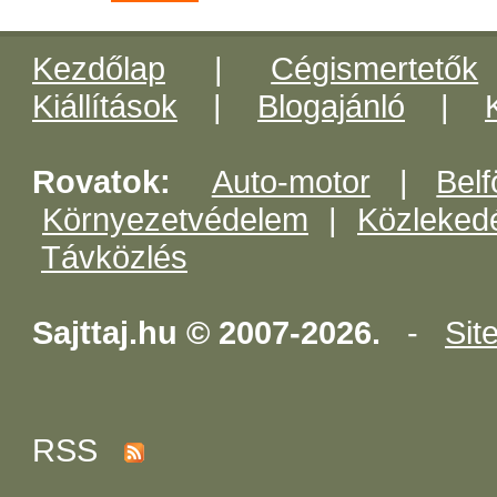
Kezdőlap
|
Cégismertetők
Kiállítások
|
Blogajánló
|
Rovatok:
Auto-motor
|
Belf
Környezetvédelem
|
Közleked
Távközlés
Sajttaj.hu © 2007-2026.
-
Sit
RSS