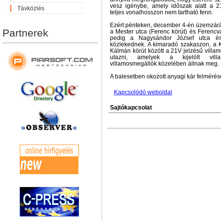
vesz igénybe, amely időszak alatt a 2
Távközlés
teljes vonalhosszon nem tartható fenn.
Ezért pénteken, december 4-én üzemzárá
Partnerek
a Mester utca (Ferenc körút) és Ferencv
pedig a Nagysándor József utca é
közlekednek. A kimaradó szakaszon, a
Kálmán körút között a 21V jelzésű villa
utazni, amelyek a kijelölt villa
villamosmegállók közelében állnak meg.
A balesetben okozott anyagi kár felmérése 
Kapcsolódó weboldal
Sajtókapcsolat