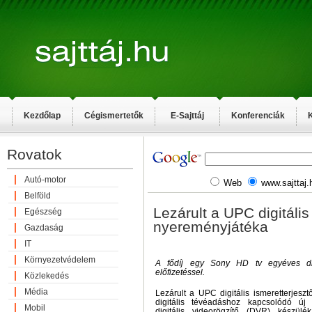
Kezdőlap
Cégismertetők
E-Sajttáj
Konferenciák
K
Rovatok
Autó-motor
Web
www.sajttaj.
Belföld
Lezárult a UPC digitális
Egészség
nyereményjátéka
Gazdaság
IT
Környezetvédelem
A fődíj egy Sony HD tv egyéves digi
előfizetéssel.
Közlekedés
Média
Lezárult a UPC digitális ismeretterjesz
digitális tévéadáshoz kapcsolódó új 
Mobil
digitális videorögzítő (DVR) készülé