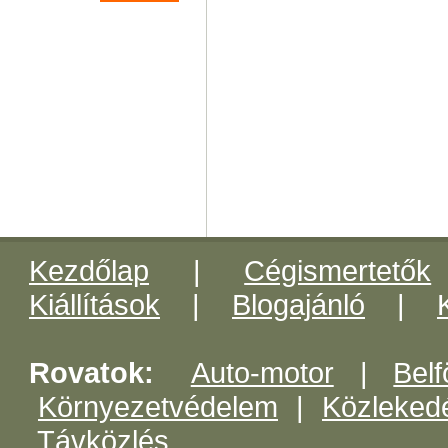
Kezdőlap
|
Cégismertetők
Kiállítások
|
Blogajánló
|
Rovatok:
Auto-motor
|
Belf
Környezetvédelem
|
Közleked
Távközlés