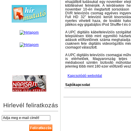
elsajátított tudásukat egy november elejé
kitöltésével felmérjék. A kérdésekre h
november 10-én megtartott sorsoláson f
DVR televíziós csomag egyéves ingyen
Full HD 32” televízió került kisorsolá
nyertes vihetett haza, de további hatva
játékos egy gigabájtos iPod Shuffle-t és 
A UPC digitális kábeltelevíziós szolgálta
településen több mint egymillió háztart
adások előfizetőinek száma meghaladja a
csaknem fele digitális videorögzítős mé
csomagot választott.
A UPC digitális televíziós csomagjai műh
is elérhetőek, Magyarország teljes t
médiaboxot szintén biztosító műholda
jelenleg több mint 180 ezer előfizető vesz
hírek személyre szabva
Kapcsolódó weboldal
Sajtókapcsolat
Hirlevél feliratkozás