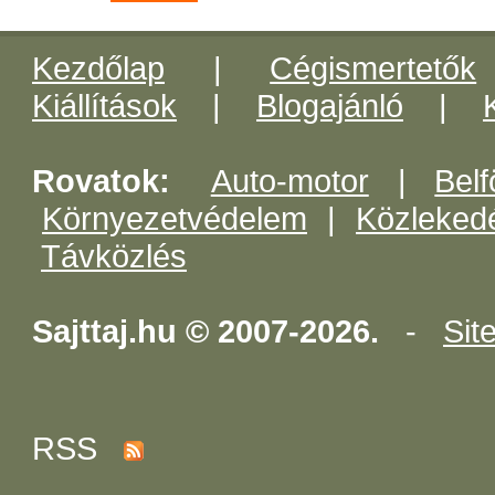
Kezdőlap
|
Cégismertetők
Kiállítások
|
Blogajánló
|
Rovatok:
Auto-motor
|
Belf
Környezetvédelem
|
Közleked
Távközlés
Sajttaj.hu © 2007-2026.
-
Sit
RSS