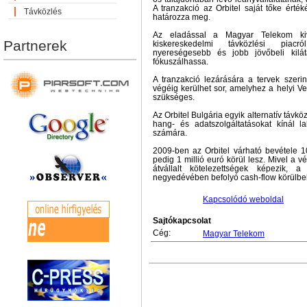
A tranzakció az Orbitel saját tőke érté
Távközlés
határozza meg.
Az eladással a Magyar Telekom kiv
Partnerek
kiskereskedelmi távközlési piacr
nyereségesebb és jobb jövőbeli kilátá
fókuszálhassa.
A tranzakció lezárására a tervek szer
végéig kerülhet sor, amelyhez a helyi V
szükséges.
Az Orbitel Bulgária egyik alternatív távkö
hang- és adatszolgáltatásokat kínál la
számára.
2009-ben az Orbitel várható bevétele 1
pedig 1 millió euró körül lesz. Mivel a vé
átvállalt kötelezettségek képezik, 
negyedévében befolyó cash-flow körülbelül
Kapcsolódó weboldal
Sajtókapcsolat
Cég:
Magyar Telekom