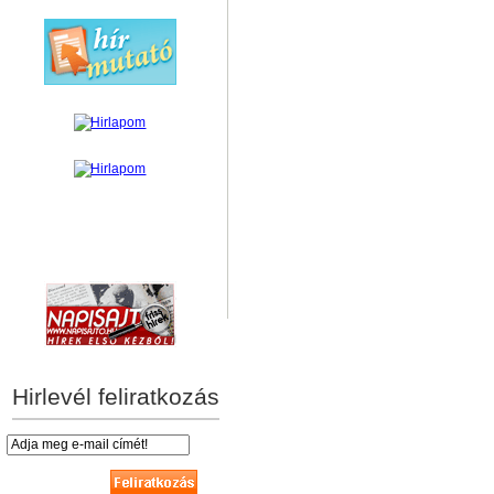
hírek személyre szabva
Hirlevél feliratkozás