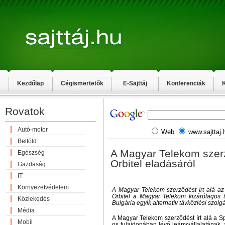
Kezdőlap
Cégismertetők
E-Sajttáj
Konferenciák
K
Rovatok
Autó-motor
Web
www.sajttaj.
Belföld
A Magyar Telekom szerz
Egészség
Orbitel eladásáról
Gazdaság
IT
Környezetvédelem
A Magyar Telekom szerződést írt alá az
Orbitel a Magyar Telekom kizárólagos t
Közlekedés
Bulgária egyik alternatív távközlési szolgá
Média
A Magyar Telekom szerződést írt alá a 
Mobil
os tulajdonában lévő leányvállalatának, 