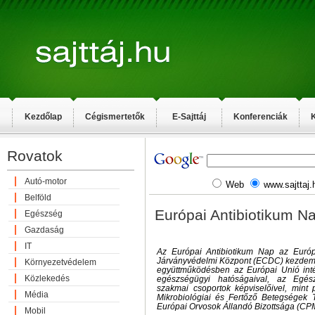
Kezdőlap
Cégismertetők
E-Sajttáj
Konferenciák
K
Rovatok
Autó-motor
Web
www.sajttaj.
Belföld
Európai Antibiotikum N
Egészség
Gazdaság
IT
Az Európai Antibiotikum Nap az Euró
Járványvédelmi Központ (ECDC) kezdemén
Környezetvédelem
együttműködésben az Európai Unió int
Közlekedés
egészségügyi hatóságaival, az Egészs
szakmai csoportok képviselőivel, mint 
Média
Mikrobiológiai és Fertőző Betegségek
Európai Orvosok Állandó Bizottsága (CP
Mobil