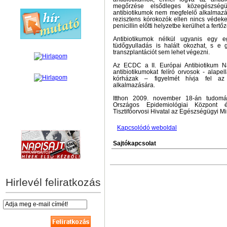
megőrzése elsődleges közegészségü
antibiotikumok nem megfelelő alkalmazá
rezisztens kórokozók ellen nincs védeke
penicillin előtti helyzetbe kerülhet a fert
Antibiotikumok nélkül ugyanis egy e
tüdőgyulladás is halált okozhat, s e 
transzplantációt sem lehet végezni.
Az ECDC a II. Európai Antibiotikum N
antibiotikumokat felíró orvosok - alapell
kórházak – figyelmét hívja fel az 
alkalmazására.
Itthon 2009. november 18-án tudom
Országos Epidemiológiai Közpon
Tisztifőorvosi Hivatal az Egészségügyi M
hírek személyre szabva
Kapcsolódó weboldal
Sajtókapcsolat
Hirlevél feliratkozás