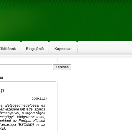
iállítások
Blogajánló
Kapcsolat
hu
ap
2009.11.14
pai Betegségmegelőzési és
yezésére jött létre, szoros
ézményeivel, a tagországok
égügyi Világszervezettel,
például az Európai Klinikai
 Társasága (ESCMID) és az
ME).