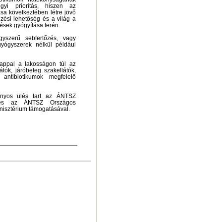
gyi prioritás, hiszen az
sa következtében létre jövő
zési lehetőség és a világ a
őzések gyógyítása terén.
gyszerű sebfertőzés, vagy
gyógyszerek nélkül például
appal a lakosságon túl az
átók, járóbeteg szakellátók,
antibiotikumok megfelelő
ányos ülés tart az ÁNTSZ
t és az ÁNTSZ Országos
inisztérium támogatásával.