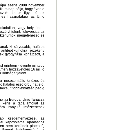
urópa szerte 2008 november
tikum nap célja, hogy évente
 szakemberek figyelmét az
eljes használatára az Unió
kolatlan, vagy helytelen -
élyt jelent, felgyorsítja az
aktériumok megjelenését és
anak ki súlyosabb, halálos
 antibiotikumokra érzékeny
ek gyógyítása korlátozott, a
st érintően - évente mintegy
 amely hozzávetőleg 16 millió
z költséget jelent.
r nosocomiális fertőzés és
 halálos eset fordulhat elő.
 becsült többletköltség pedig
ra az Európai Unió Tanácsa
n kérte a tagállamokat az
sára irányuló intézkedések
ap kezdeményezése, az
val kapcsolatos ajánláshoz
ben nem kerülnek piacra új
iotikumok hatékonyságának