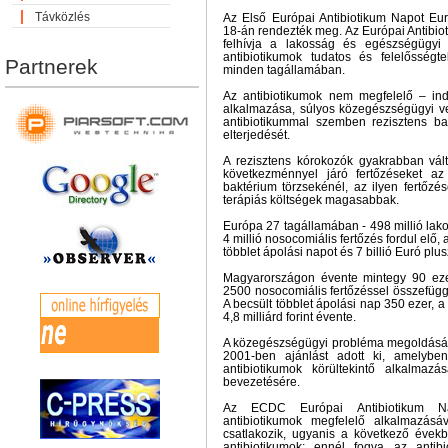
Távközlés
Az Első Európai Antibiotikum Napot E
18-án rendezték meg. Az Európai Antibio
felhívja a lakosság és egészségügyi
antibiotikumok tudatos és felelősségt
Partnerek
minden tagállamában.
Az antibiotikumok nem megfelelő – indo
alkalmazása, súlyos közegészségügyi vesz
antibiotikummal szemben rezisztens b
elterjedését.
A rezisztens kórokozók gyakrabban vált
következménnyel járó fertőzéseket az
baktérium törzsekénél, az ilyen fertőzés
terápiás költségek magasabbak.
Európa 27 tagállamában - 498 millió lako
4 millió nosocomiális fertőzés fordul elő,
többlet ápolási napot és 7 billió Euró plus
Magyarországon évente mintegy 90 eze
2500 nosocomiális fertőzéssel összefüggő
A becsült többlet ápolási nap 350 ezer, a
4,8 milliárd forint évente.
A közegészségügyi probléma megoldásá
2001-ben ajánlást adott ki, amelybe
antibiotikumok körültekintő alkalmazá
bevezetésére.
Az ECDC Európai Antibiotikum N
antibiotikumok megfelelő alkalmazásá
csatlakozik, ugyanis a következő évek
antibiotikumok; ennél fogva az antib