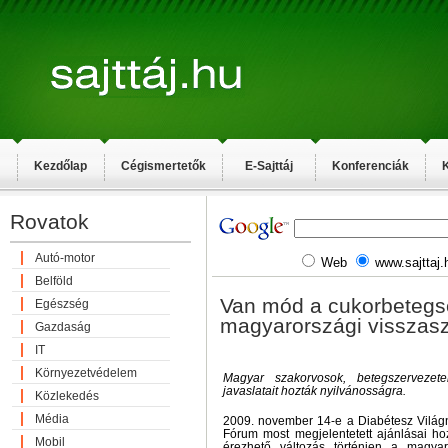
Kezdőlap
Cégismertetők
E-Sajttáj
Konferenciák
K
Rovatok
Autó-motor
Web
www.sajttaj.
Belföld
Van mód a cukorbetegs
Egészség
magyarországi visszasz
Gazdaság
IT
Környezetvédelem
Magyar szakorvosok, betegszerveze
javaslatait hozták nyilvánosságra.
Közlekedés
Média
2009. november 14-e a Diabétesz Világ
Fórum most megjelentetett ajánlásai ho
Mobil
érezhető változás történjen a magyaro