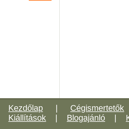
Kezdőlap
|
Cégismertetők
Kiállítások
|
Blogajánló
|