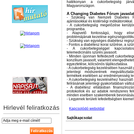
hatékonyan a cukorbetegség járvá
Magyarországon.
A Changing Diabetes Fórum javaslata
- Szükség van Nemzeti Diabetes Pr
ajánlásokkal és kistérségi indikátorokkal.
- A cukorbetegség megelőzése kerülj
programba.
- Alapvető fontosságú, hogy elis
problémájának kezelése egészségpolitikai
- Szükség van egységes diabétesz regiszt
- Fontos a diabétesz korai szűrése, a szű
- A cukorbetegséggel kapcsolato
telemedicinális szűrés javasolt.
- Minden újonnan felfedezett cukorbeteg
konzílium javasolt, valamint elengedhetet
egyeztetése, kölcsönös tájékoztatása.
- A cukorbetegség kezelésében használt
hírek személyre szabva
jelenlegi módszerének megváltozta
termékek esetében az eredményesség leg
- A cukorbetegség kezeléséhez használt
felírásának jelenlegi gyakorlatában vált
- A diabétesz ellátásban finanszírozá
protokollok és az adatok rendszeres fel
minden esetben szakemberek bevonásáv
- Legyenek területi lefedettségben kieme
Hirlevél feliratkozás
Kapcsolódó weboldal
Sajtókapcsolat