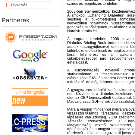
szűrés és megelőzés területén.
Távközlés
2003-ban egy nemzetközi kezdeményezés
Államokból „Changing Diabetes” jelsz
Partnerek
segítsen a cukorbetegség fontossá
kedvezőtlen folyamatok visszafordítá
gondozás minőségének javításához. A 
Nordisk karolta fel.
A program keretében, 2008 novemb
Diabetes Briefing Book érdemben hozzá
adatok összegyűjtésével szélesebb kör
különböző erőfeszítések és megközelítések
korai felismerést és a hatékony 
cukorbetegséggel járó szövődmények
elhalálozást.
A cukorbetegség növekvő probl
statisztikákban is megmutatkozik: a
előfordulása 7.6% és minden ismert cuk
már létező, de még felismeretlen beteget
A gyógyszeres terápiát kapó cukorbete
nem közvetlenül a diabetes kezelésére 
eléri az OEP természetbeli kiadásainak 
Magyarország GDP-jének 0,65 százlékát.
Mára a világon mindenhol nyilvánvalóvá
visszaszorításához társadalmi össze
lépésekre van szükség. 2009 szeptemb
Társaság szervezésében, a Chan
Magyarország vezető szakemberei,
döntéshozók és a magyar betegszervezet
résztvevő – közösen dolgoztak ki javaslat