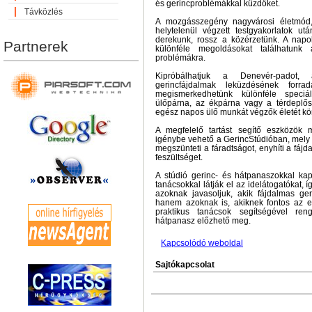
és gerincproblémákkal küzdőket.
Távközlés
A mozgásszegény nagyvárosi életmód
helytelenül végzett testgyakorlatok ut
derekunk, rossz a közérzetünk. A napo
Partnerek
különféle megoldásokat találhatunk 
problémákra.
Kipróbálhatjuk a Denevér-padot
gerincfájdalmak leküzdésének forrad
megismerkedhetünk különféle speciá
ülőpárna, az ékpárna vagy a térdeplő
egész napos ülő munkát végzők életét kö
A megfelelő tartást segítő eszközök me
igénybe vehető a GerincStúdióban, mely 
megszünteti a fáradtságot, enyhíti a fájd
feszültséget.
A stúdió gerinc- és hátpanaszokkal kap
tanácsokkal látják el az idelátogatókat, 
azoknak javasoljuk, akik fájdalmas ge
hanem azoknak is, akiknek fontos az 
praktikus tanácsok segítségével ren
hátpanasz előzhető meg.
Kapcsolódó weboldal
Sajtókapcsolat