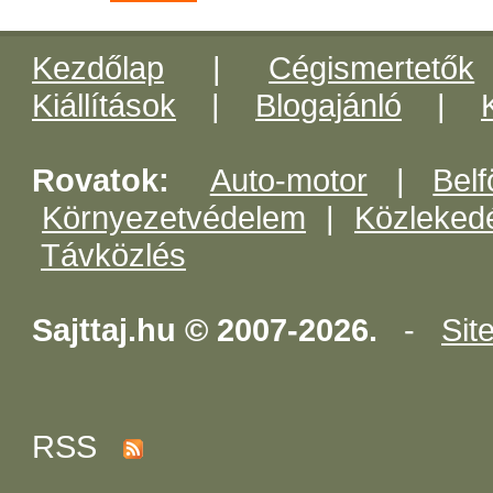
Kezdőlap
|
Cégismertetők
Kiállítások
|
Blogajánló
|
Rovatok:
Auto-motor
|
Belf
Környezetvédelem
|
Közleked
Távközlés
Sajttaj.hu © 2007-2026.
-
Sit
RSS