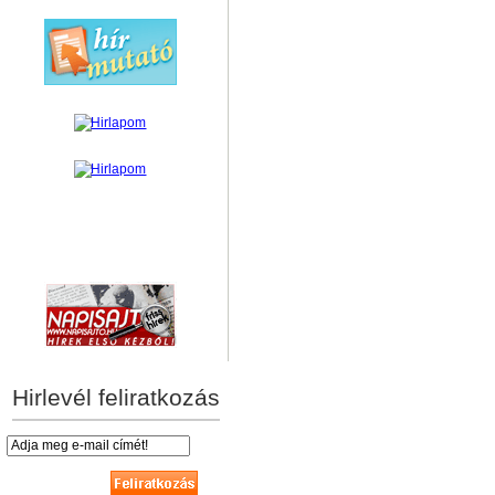
hírek személyre szabva
Hirlevél feliratkozás