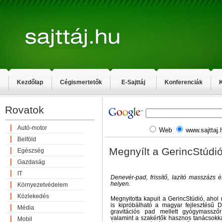
Kezdőlap
Cégismertetők
E-Sajttáj
Konferenciák
K
Rovatok
Autó-motor
Web
www.sajttaj.
Belföld
Megnyílt a GerincStúdi
Egészség
Gazdaság
IT
Denevér-pad, frissítő, lazító masszázs 
helyen.
Környezetvédelem
Közlekedés
Megnyitotta kapuit a GerincStúdió, aho
is kipróbálható a magyar fejlesztésű 
Média
gravitációs pad mellett gyógymasszőr
valamint a szakértők hasznos tanácsokka
Mobil