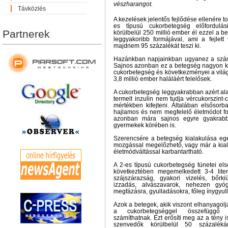
vészharangot.
Távközlés
A kezelések jelentős fejlődése ellenére to
es típusú cukorbetegség előfordulás
Partnerek
körülbelül 250 millió ember él ezzel a 
leggyakoribb formájával, ami a fejlett
majdnem 95 százalékát teszi ki.
Hazánkban napjainkban ugyanez a szám m
Sajnos azonban ez a betegség nagyon ko
cukorbetegség és következményei a vilá
3,8 millió ember haláláért felelősek.
A cukorbetegség leggyakrabban azért alaku
termelt inzulin nem tudja vércukorszint
mértékben kifejteni. Általában elsősorba
hajlamos és nem megfelelő életmódot fol
azonban mára sajnos egyre gyakrabba
gyermekek körében is.
Szerencsére a betegség kialakulása eg
mozgással megelőzhető, vagy már a kial
életmódváltással karbantartható.
A 2-es típusú cukorbetegség tünetei el
következtében megemelkedett 3-4 liter 
szájszárazság, gyakori vizelés, bőrkiü
izzadás, alvászavarok, nehezen gyó
megfázásra, gyulladásokra, főleg ínygyul
Azok a betegek, akik viszont elhanyagolj
a cukorbetegséggel összefüggő 
számíthatnak. Ezt erősíti meg az a tény
szenvedők körülbelül 50 százaléká