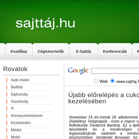
Kezdőlap
Cégismertetők
E-Sajttáj
Konferenciák
K
Rovatok
Autó-motor
Web
www.sajttaj.
Belföld
Újabb előrelépés a cuk
Egészség
kezelésében
Gazdaság
IT
Környezetvédelem
November 14.-én immár 18. alkalommal
Diabétesz Világnapját - ezen a napon sz
Közlekedés
felfedezője Frederick Banting. Ez a tip
készételek és a mesterséges üdí
Média
fogyasztásának, valamint a rends
Mobil
köszönhetően mindenkit fenyeget. Az