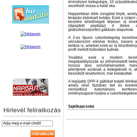
érrendszeri betegségre, 10 százalékukn
vezethető vissza a halál oka.
Napjainkban több vizsgálat folyik, amel
terápiás eljárásait kutatja. Ezek a szájon
kezelési lehetőségek teljesen új elv
(dipeptidil peptidáz) 4 illetve
glükóztranszporter) gátlásán alapulnak.
A 2-es típusú cukorbetegség kezelés
vércukorszint elérése fontos, hanem 
tartása is, amelyet ezek az új készítmé
profil mellett biztosítani tudnak.
Továbbá ezek a modern kezelé
megakadályozzák az előrehaladott bete
hosszú távú szövődményeket, hane
jelentenek azoknak a betegeknek is, ak
hírek személyre szabva
beszűkült vesefunkció, már kialakultak
A legújabb DPP-4 gátlókat kutató klinikai
amely véső fázisban tart és eredmén
nemzetközi tudományos konferen
reménysugarat nyújtva a cukorbetegekne
Sajtókapcsolat
Hirlevél feliratkozás