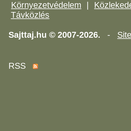
Környezetvédelem
|
Közleked
Távközlés
Sajttaj.hu © 2007-2026.
-
Sit
RSS