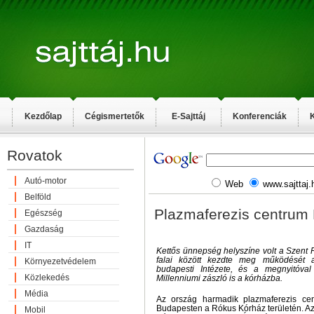
Kezdőlap
Cégismertetők
E-Sajttáj
Konferenciák
K
Rovatok
Autó-motor
Web
www.sajttaj.
Belföld
Plazmaferezis centrum
Egészség
Gazdaság
IT
Kettős ünnepség helyszíne volt a Szent
falai között kezdte meg működését 
Környezetvédelem
budapesti Intézete, és a megnyitóval
Közlekedés
Millenniumi zászló is a kórházba.
Média
Az ország harmadik plazmaferezis cen
Budapesten a Rókus Kórház területén. Az
Mobil