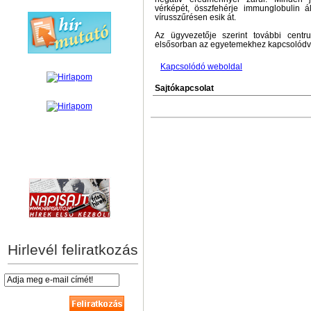
vérképét, összfehérje immunglobulin 
vírusszűrésen esik át.
Az ügyvezetője szerint további centr
elsősorban az egyetemekhez kapcsolódv
Kapcsolódó weboldal
Sajtókapcsolat
hírek személyre szabva
Hirlevél feliratkozás