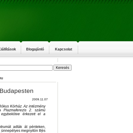
iállítások
Blogajánló
Kapcsolat
hu
 Budapesten
2009.11.07
 Rókus Kórház. Az intézmény
a Plazmaferezis 2. számú
 egybekötve érkezett el a
trumát adták át pénteken,
 ünnepélyes megnyitón Illés