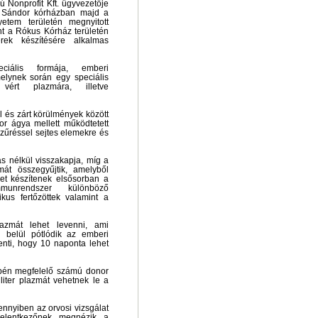
 Nonprofit Kft. ügyvezetője
y Sándor kórházban majd a
etem területén megnyitott
t a Rókus Kórház területén
rek készítésére alkalmas
iális formája, emberi
elynek során egy speciális
vért plazmára, illetve
il és zárt körülmények között
nor ágya mellett működtetett
szűréssel sejtes elemekre és
ás nélkül visszakapja, míg a
mát összegyűjtik, amelyből
et készítenek elsősorban a
mmunrendszer különböző
kus fertőzöttek valamint a
lazmát lehet levenni, ami
 belül pótlódik az emberi
enti, hogy 10 naponta lehet
pén megfelelő számú donor
liter plazmát vehetnek le a
ennyiben az orvosi vizsgálat
jelentkezőnek megnézik a