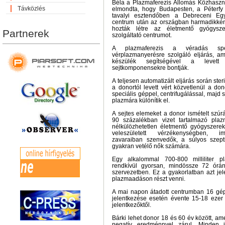
Béla a Plazmaferezis Állomás Közhasznú
Távközlés
elmondta, hogy Budapesten, a Péterf
tavalyi esztendőben a Debreceni Egy
centrum után az országban harmadikkén
hozták létre az életmentő gyógysze
Partnerek
szolgáltató centrumot.
A plazmaferezis a véradás spec
vérplazmanyerésre szolgáló eljárás, am
készülék segítségével a levett 
sejtkomponensekre bontják.
A teljesen automatizált eljárás során ster
a donortól levett vért közvetlenül a do
speciális géppel, centrifugálással, majd 
plazmára különítik el.
A sejtes elemeket a donor ismételt szúr
90 százalékban vizet tartalmazó plaz
nélkülözhetetlen életmentő gyógyszerek
veleszületett vérzékenységben, i
zavaraiban szenvedők, a súlyos szepti
gyakran vetélő nők számára.
Egy alkalommal 700-800 milliliter p
rendkívül gyorsan, mindössze 72 órán
szervezetben. Ez a gyakorlatban azt jel
plazmaadáson részt venni.
A mai napon átadott centrumban 16 gé
jelentkezése esetén évente 15-18 ezer 
jelentkezőktől.
Bárki lehet donor 18 és 60 év között, am
negatív eredménnyel zárul. Minden 