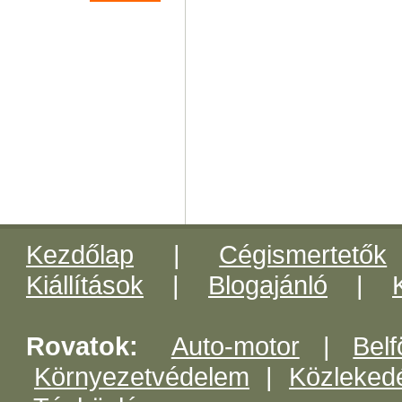
Kezdőlap
|
Cégismertetők
Kiállítások
|
Blogajánló
|
Rovatok:
Auto-motor
|
Belf
Környezetvédelem
|
Közleked