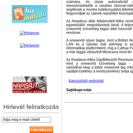
számára, és olyan automatizált e
menedzselhetők a váratlan útvonal-vá
segítenek a munka hatékonyabbá tételében
felgyorsítják az utasok repülőtéri kiszolgá
Az Amadeus által kifejlesztett Altéa ren
egyedülálló megoldásokat kínál. A telje
oneworld szövetség tagjai által használt
rendszer.
A oneworld olyan tagjai, mint a British Ai
LAN és a Qantas már jelenleg is az
informatikai platformként, míg a Cathay Pa
a már taggá választott Mexicana most tér 
Az Amadeus Altéa Ügyfélkezelő Rendszer
mint a oneworld szövetség tagja - z
valósíthat meg a többi oneworld tag info
hírek személyre szabva
sajátját ezekhez a rendszerekhez tudja ig
Kapcsolódó weboldal
Sajtókapcsolat
Hirlevél feliratkozás