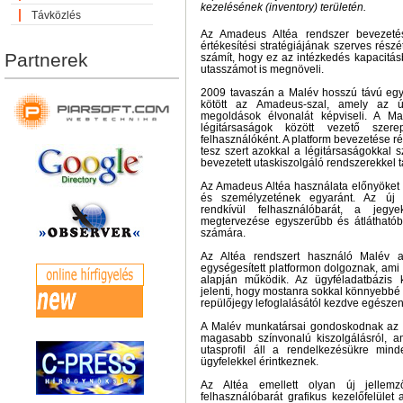
kezelésének (inventory) területén.
Távközlés
Az Amadeus Altéa rendszer bevezeté
értékesítési stratégiájának szerves részé
Partnerek
számít, hogy ez az intézkedés kapacitásb
utasszámot is megnöveli.
2009 tavaszán a Malév hosszú távú eg
kötött az Amadeus-szal, amely az új
megoldások élvonalát képviseli. A Ma
légitársaságok között vezető szere
felhasználóként. A platform bevezetése 
tesz szert azokkal a légitársaságokkal
bevezetett utaskiszolgáló rendszerekkel
Az Amadeus Altéa használata előnyöket b
és személyzetének egyaránt. Az új o
rendkívül felhasználóbarát, a jeg
megtervezése egyszerűbb és átláthatóbb
számára.
Az Altéa rendszert használó Malév a
egységesített platformon dolgoznak, ami 
alapján működik. Az ügyféladatbázis k
jelenti, hogy mostanra sokkal könnyebbé v
repülőjegy lefoglalásától kezdve egészen
A Malév munkatársai gondoskodnak az 
magasabb színvonalú kiszolgálásról, a
utasprofil áll a rendelkezésükre min
ügyfelekkel érintkeznek.
Az Altéa emellett olyan új jellem
felhasználóbarát grafikus kezelőfelület