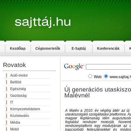
Kezdőlap
Cégismertetők
E-Sajttáj
Konferenciák
K
Rovatok
Autó-motor
Web
www.sajttaj.
Belföld
Új generációs utaskiszo
Egészség
Malévnél
Gazdaság
IT
Környezetvédelem
A Malév a 2010. év végéig áttér az ú
utaskiszolgáló szolgáltatási platformra. 
Közlekedés
magyar légitársaság idén augusztusb
foglalási rendszer motorját. Nov
Média
rendszerplatform egy moduljának az 
Mobil
kapcsolódó fejlesztésekkel és módos