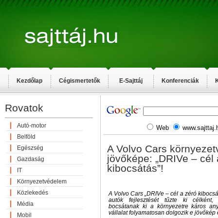
Kezdőlap
Cégismertetők
E-Sajttáj
Konferenciák
K
Rovatok
Autó-motor
Web
www.sajttaj.
Belföld
A Volvo Cars környezet
Egészség
jövőképe: „DRIVe – cél 
Gazdaság
kibocsátás”!
IT
Környezetvédelem
Közlekedés
A Volvo Cars „DRIVe – cél a zéró kibocsát
autók fejlesztését tűzte ki célként
Média
bocsátanak ki a környezetre káros an
vállalat folyamatosan dolgozik e jövőkép 
Mobil