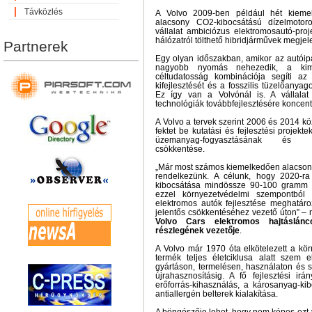
Távközlés
A Volvo 2009-ben például hét kieme
alacsony CO2-kibocsátású dízelmotor
vállalat ambiciózus elektromosautó-proj
hálózatról tölthető hibridjárművek megjel
Partnerek
Egy olyan időszakban, amikor az autóip
nagyobb nyomás nehezedik, a kima
céltudatosság kombinációja segíti a
kifejlesztését és a fosszilis tüzelőanyago
Ez így van a Volvónál is. A vállalat 
technológiák továbbfejlesztésére koncent
A Volvo a tervek szerint 2006 és 2014 köz
fektet be kutatási és fejlesztési projekt
üzemanyag-fogyasztásának és kár
csökkentése.
„Már most számos kiemelkedően alacson
rendelkezünk. A célunk, hogy 2020-ra
kibocsátása mindössze 90-100 gramm l
ezzel környezetvédelmi szempontból 
elektromos autók fejlesztése meghatár
jelentős csökkentéséhez vezető úton” –
Volvo Cars elektromos hajtáslánco
részlegének vezetője
.
A Volvo már 1970 óta elkötelezett a kör
termék teljes életciklusa alatt szem e
gyártáson, termelésen, használaton és 
újrahasznosításig. A fő fejlesztési ir
erőforrás-kihasználás, a károsanyag-ki
antiallergén belterek kialakítása.