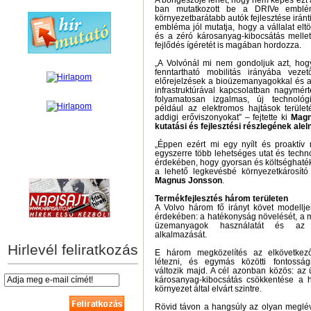
A böngészője lehet, hogy nem képes ezt 
ban mutatkozott be a DRIVe emblé
környezetbarátabb autók fejlesztése iránti 
embléma jól mutatja, hogy a vállalat eltö
és a zéró károsanyag-kibocsátás mellet
fejlődés ígéretét is magában hordozza.
„A Volvónál mi nem gondoljuk azt, hogy
fenntartható mobilitás irányába veze
előrejelzések a bioüzemanyagokkal és 
infrastruktúrával kapcsolatban nagymér
folyamatosan izgalmas, új technológ
például az elektromos hajtások terület
addigi erőviszonyokat” – fejtette ki
Magn
kutatási és fejlesztési részlegének ale
„Éppen ezért mi egy nyílt és proaktív m
egyszerre több lehetséges utat és techn
érdekében, hogy gyorsan és költséghaték
hírek személyre szabva
a lehető legkevésbé környezetkárosít
Magnus Jonsson
.
Termékfejlesztés három területen
A Volvo három fő irányt követ modellje
érdekében: a hatékonyság növelését, a 
üzemanyagok használatát és az e
alkalmazását.
Hirlevél feliratkozás
E három megközelítés az elkövetkező
létezni, és egymás közötti fontosság
változik majd. A cél azonban közös: az
károsanyag-kibocsátás csökkentése a 
környezet által elvárt szintre.
Rövid távon a hangsúly az olyan meglé