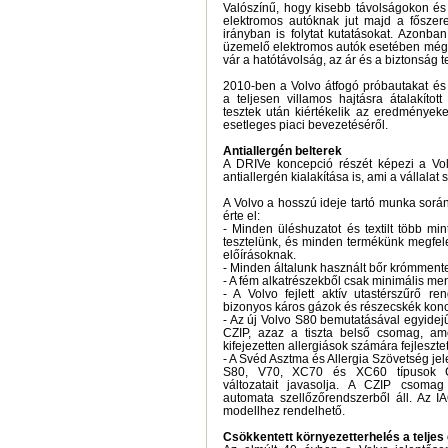
Valószínű, hogy kisebb távolságokon és
elektromos autóknak jut majd a főszer
irányban is folytat kutatásokat. Azonba
üzemelő elektromos autók esetében mé
vár a hatótávolság, az ár és a biztonság t
2010-ben a Volvo átfogó próbautakat és 
a teljesen villamos hajtásra átalakíto
tesztek után kiértékelik az eredmények
esetleges piaci bevezetéséről.
Antiallergén belterek
A DRIVe koncepció részét képezi a Vo
antiallergén kialakítása is, ami a vállalat
A Volvo a hosszú ideje tartó munka sor
érte el:
- Minden üléshuzatot és textilt több mi
tesztelünk, és minden termékünk megfel
előírásoknak.
- Minden általunk használt bőr krómment
- A fém alkatrészekből csak minimális men
- A Volvo fejlett aktív utastérszűrő r
bizonyos káros gázok és részecskék konc
- Az új Volvo S80 bemutatásával egyidej
CZIP, azaz a tiszta belső csomag, am
kifejezetten allergiások számára fejlesztet
- A Svéd Asztma és Allergia Szövetség jel
S80, V70, XC70 és XC60 típusok CZ
változatait javasolja. A CZIP csoma
automata szellőzőrendszerből áll. Az 
modellhez rendelhető.
Csökkentett környezetterhelés a teljes 