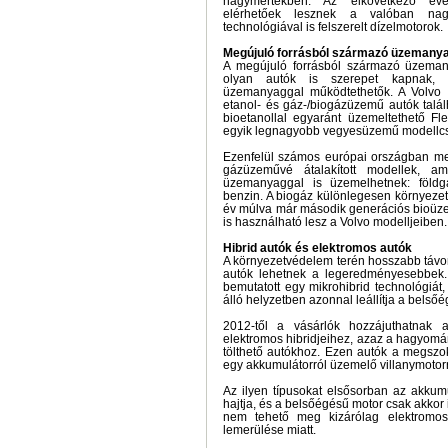
nagymértékben. Az elkövetkező év
elérhetőek lesznek a valóban nagy
technológiával is felszerelt dízelmotorok.
Megújuló forrásból származó üzemany
A megújuló forrásból származó üzeman
olyan autók is szerepet kapnak, 
üzemanyaggal működtethetők. A Volvo kí
etanol- és gáz-/biogázüzemű autók talál
bioetanollal egyaránt üzemeltethető Fle
egyik legnagyobb vegyesüzemű modellcs
Ezenfelül számos európai országban meg
gázüzeművé átalakított modellek, a
üzemanyaggal is üzemelhetnek: földg
benzin. A biogáz különlegesen környez
év múlva már második generációs bioüze
is használható lesz a Volvo modelljeiben.
Hibrid autók és elektromos autók
A környezetvédelem terén hosszabb távo
autók lehetnek a legeredményesebbek.
bemutatott egy mikrohibrid technológiát, 
álló helyzetben azonnal leállítja a belsőé
2012-től a vásárlók hozzájuthatnak a
elektromos hibridjeihez, azaz a hagyomá
tölthető autókhoz. Ezen autók a megszo
egy akkumulátorról üzemelő villanymotor
Az ilyen típusokat elsősorban az akkumul
hajtja, és a belsőégésű motor csak akkor i
nem tehető meg kizárólag elektromos
lemerülése miatt.