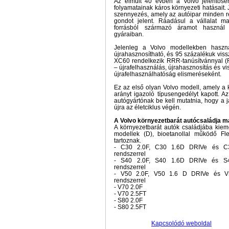
Az elmúlt 40 évben a Volvo jelentősen
folyamatainak káros környezeti hatásait.
szennyezés, amely az autóipar minden r
gondot jelent. Ráadásul a vállalat 
forrásból származó áramot használ
gyáraiban.
Jelenleg a Volvo modellekben haszn
újrahasznosítható, és 95 százalékuk viss
XC60 rendelkezik RRR-tanúsítvánnyal (
– újrafelhasználás, újrahasznosítás és v
újrafelhasználhatóság elismeréseként.
Ez az első olyan Volvo modell, amely a 
arányt igazoló típusengedélyt kapott. 
autógyártónak be kell mutatnia, hogy a 
újra az életciklus végén.
A Volvo környezetbarát autócsaládja má
A környezetbarát autók családjába kie
modellek (D), bioetanollal működő Fl
tartoznak.
- C30 2.0F, C30 1.6D DRIVe és C3
rendszerrel
- S40 2.0F, S40 1.6D DRIVe és S4
rendszerrel
- V50 2.0F, V50 1.6 D DRIVe és V5
rendszerrel
- V70 2.0F
- V70 2.5FT
- S80 2.0F
- S80 2.5FT
Kapcsolódó weboldal