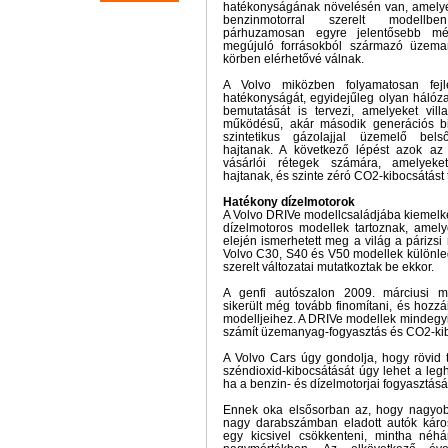
hatékonyságának növelésén van, amelyek
benzinmotorral szerelt modellb
párhuzamosan egyre jelentősebb mé
megújuló forrásokból származó üzema
körben elérhetővé válnak.
A Volvo miközben folyamatosan fejle
hatékonyságát, egyidejűleg olyan hálózat
bemutatását is tervezi, amelyeket vi
működésű, akár második generációs b
szintetikus gázolajjal üzemelő be
hajtanak. A következő lépést azok az
vásárlói rétegek számára, amelyeket
hajtanak, és szinte zéró CO2-kibocsátást
Hatékony dízelmotorok
A Volvo DRIVe modellcsaládjába kiemelk
dízelmotoros modellek tartoznak, amely
elején ismerhetett meg a világ a párizs
Volvo C30, S40 és V50 modellek különle
szerelt változatai mutatkoztak be ekkor.
A genfi autószalon 2009. márciusi me
sikerült még tovább finomítani, és hozzá
modelljeihez. A DRIVe modellek mindegyi
számít üzemanyag-fogyasztás és CO2-ki
A Volvo Cars úgy gondolja, hogy rövid t
széndioxid-kibocsátását úgy lehet a le
ha a benzin- és dízelmotorjai fogyasztásá
Ennek oka elsősorban az, hogy nagyobb
nagy darabszámban eladott autók káros
egy kicsivel csökkenteni, mintha néh