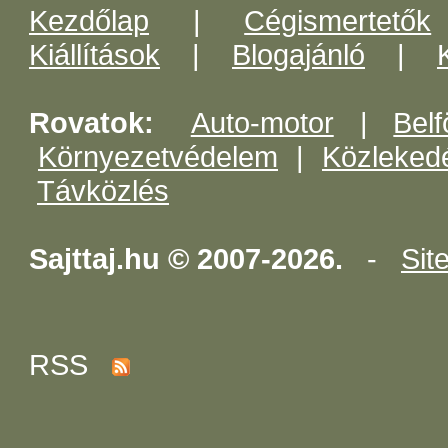
Kezdőlap
|
Cégismertetők
Kiállítások
|
Blogajánló
|
Rovatok:
Auto-motor
|
Belf
Környezetvédelem
|
Közleked
Távközlés
Sajttaj.hu © 2007-2026.
-
Sit
RSS