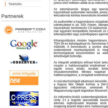
június első hetében adták át az intézmén
Távközlés
Az adományozás tárgya egy speciál
használható audiométer készülék, amely te
Partnerek
kétcsatornás klinikai berendezés követel
Az audiométer a hagyományos vizsgálatok
rutinteszteket is (pl. SISI, Fowler, Steng
használható berendezés CD-lejátszóva
mal egyaránt kompatibilis bemeneti és 
billentyűzettel vagy számítógépes egérrel
Kihangosítására minden hagyományos 
TDH 39-es fejhallgatóval és Sennheiser 
működik. A berendezés a pontos diagn
szakemberek munkavégzését is megk
technológiának köszönhetően az adat
lehetőségét biztosítja.
Az integrált adatbázis előnyei közé tart
csupán a hallásvizsgálat eredményei 
egyéb orvosi leletei, korábbi kórké
visszakereshetőek. Mindez nagyban 
hatékonyságához, a vizsgálati eredmény
A csúcstechnológiát alkalmazó készülék k
a Kaposi Mór Oktató Kórház a Dél-D
ágyszámú intézménye, amelynek fül
Magyarország egyik legjobban felszerelt 
Az intézmény kiváló szakembergárdával r
Unity 2-t a legjobb specialisták haszn
állomás legfontosabb feladatai közé 
öregkorig terjedő teljes körű hallásvizsg