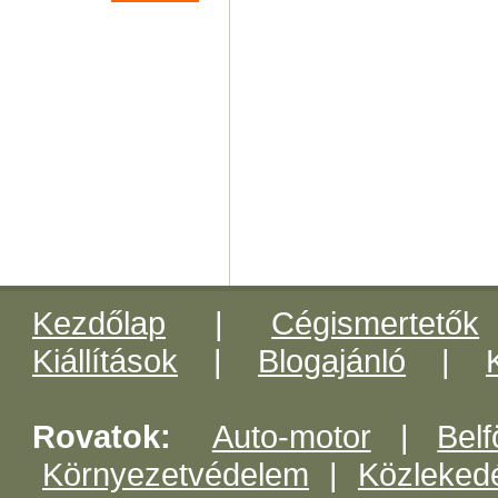
Kezdőlap
|
Cégismertetők
Kiállítások
|
Blogajánló
|
Rovatok:
Auto-motor
|
Belf
Környezetvédelem
|
Közleked