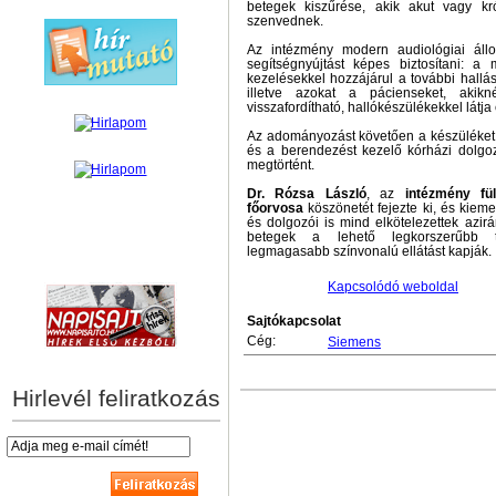
betegek kiszűrése, akik akut vagy kr
szenvednek.
Az intézmény modern audiológiai áll
segítségnyújtást képes biztosítani: a 
kezelésekkel hozzájárul a további hall
illetve azokat a pácienseket, aki
visszafordítható, hallókészülékekkel látja 
Az adományozást követően a készüléket
és a berendezést kezelő kórházi dolgoz
megtörtént.
Dr. Rózsa László
, az
intézmény fü
főorvosa
köszönetét fejezte ki, és kiem
és dolgozói is mind elkötelezettek azir
betegek a lehető legkorszerűbb t
legmagasabb színvonalú ellátást kapják.
hírek személyre szabva
Kapcsolódó weboldal
Sajtókapcsolat
Cég:
Siemens
Hirlevél feliratkozás