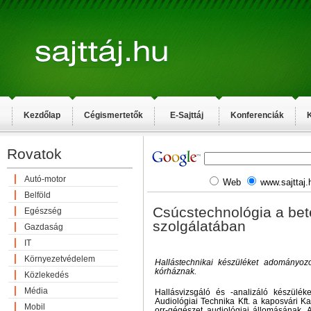
Kezdőlap
Cégismertetők
E-Sajttáj
Konferenciák
K
Rovatok
Autó-motor
Web
www.sajttaj.
Belföld
Csúcstechnológia a be
Egészség
szolgálatában
Gazdaság
IT
Környezetvédelem
Hallástechnikai készüléket adományoz
kórháznak.
Közlekedés
Média
Hallásvizsgáló és -analizáló készülé
Audiológiai Technika Kft. a kaposvári K
Mobil
orr-gégészet audiológiai állomásának. 