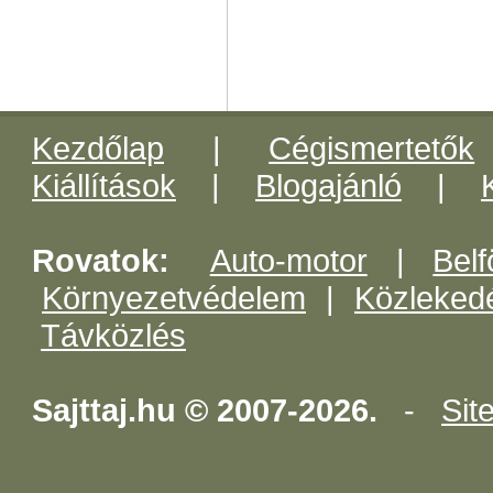
Kezdőlap
|
Cégismertetők
Kiállítások
|
Blogajánló
|
Rovatok:
Auto-motor
|
Belf
Környezetvédelem
|
Közleked
Távközlés
Sajttaj.hu © 2007-2026.
-
Sit