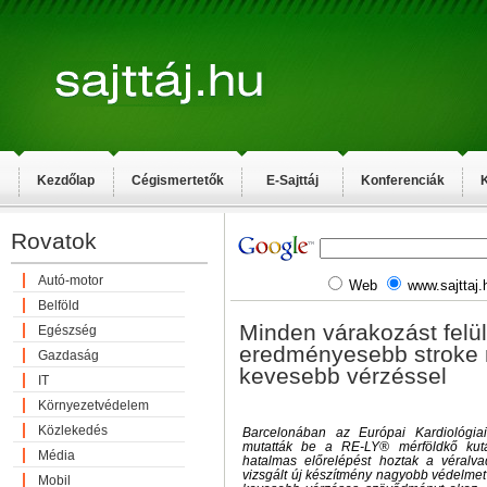
Kezdőlap
Cégismertetők
E-Sajttáj
Konferenciák
K
Rovatok
Autó-motor
Web
www.sajttaj.
Belföld
Minden várakozást felül
Egészség
eredményesebb stroke
Gazdaság
kevesebb vérzéssel
IT
Környezetvédelem
Közlekedés
Barcelonában az Európai Kardiológia
mutatták be a RE-LY® mérföldkő kuta
Média
hatalmas előrelépést hoztak a véralva
vizsgált új készítmény nagyobb védelmet
Mobil