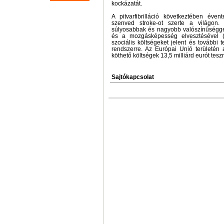
kockázatát.
A pitvarfibrilláció következtében éve
szenved stroke-ot szerte a világon. 
súlyosabbak és nagyobb valószínűségge
és a mozgásképesség elvesztésével 
szociális költségeket jelent és további
rendszerre. Az Európai Unió területén a
köthető költségek 13,5 milliárd eurót tesz
Sajtókapcsolat