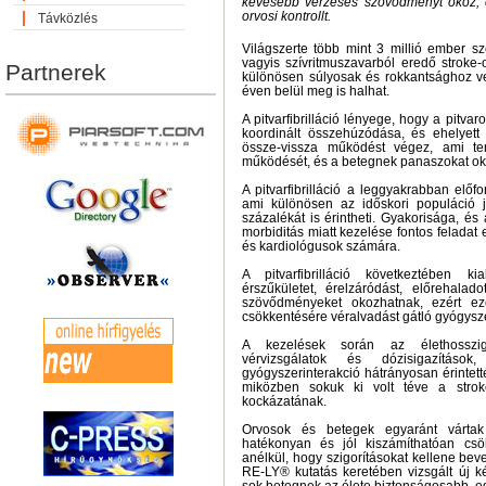
kevesebb vérzéses szövődményt okoz, 
orvosi kontrollt.
Távközlés
Világszerte több mint 3 millió ember szen
vagyis szívritmuszavarból eredő stroke-
Partnerek
különösen súlyosak és rokkantsághoz ve
éven belül meg is halhat.
A pitvarfibrilláció lényege, hogy a pitva
koordinált összehúzódása, és ehelyett 
össze-vissza működést végez, ami te
működését, és a betegnek panaszokat ok
A pitvarfibrilláció a leggyakrabban előfo
ami különösen az időskori populáció 
százalékát is érintheti. Gyakorisága, és 
morbiditás miatt kezelése fontos felada
és kardiológusok számára.
A pitvarfibrilláció következtében ki
érszűkületet, érelzáródást, előrehalado
szövődményeket okozhatnak, ezért e
csökkentésére véralvadást gátló gyógysz
A kezelések során az élethosszig
vérvizsgálatok és dózisigazítá
gyógyszerinterakció hátrányosan érintet
miközben sokuk ki volt téve a strok
kockázatának.
Orvosok és betegek egyaránt vártak
hatékonyan és jól kiszámíthatóan csö
anélkül, hogy szigorításokat kellene bev
RE-LY® kutatás keretében vizsgált új 