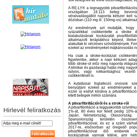
sok betegnek az élete biztonságosabb, e
A RE-LY® a legnagyobb pitvarfibrillációs
országában 18.113 beteg bevonás
véralvadásgátlót naponta kétszer kell s
dózisban (110 mg ill. 150mg-os) alkalmaz
Az eredmények azt mutatják, hogy 
százalékkal csökkentette a stroke
kialakulásának kockázatát pivarfibril
alkalmazott terápiákhoz képest, illetv
alakultak ki vérzéses szövődmények. Fon
ezeket az eredményeket májkárosodás nélk
Ha csak a stroke-kockázat csökkenté
figyelembe, akkor a napi kétszeri adag
több stroke-ot előz meg naponta világszer
A klinikai és gazdasági hatás még nagyo
súlyos, vagy rokkantsághoz vezet
hírek személyre szabva
csökkentését is.
A kutatással foglalkozó orvosok sz
benyújtani ezeket az eredményeket a 
ezzel új esélyt kínálva a pitvarfibrillác
kitett betegek milliói számára.
A pitvarfibrillációról és a stroke-ról
A pitvarfibrilláció a leggyakoribb szívrit
Hirlevél feliratkozás
1%-át, 80 éves kor felett pedig 10%-á
Japán, Németország, Olaszország, 
Spanyolország területén összes
pitvarfibrillációval, és ez a szám várh
2017-re, elsősorban az öregedő popu
pitvarfibrillációval élő emberek 
kockázatnak vannak kitéve, ami héts