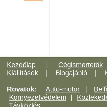
Kezdőlap
|
Cégismertetők
Kiállítások
|
Blogajánló
|
Rovatok:
Auto-motor
|
Belf
Környezetvédelem
|
Közleked
Távközlés