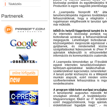
közösségi portálok és együttműködési f
Távközlés
Production is egyre nagyobb jelentőségge
A „Learnpedia Nonprofit Kft.” által
Partnerek
tanulóenciklopédia ingyenes továbbképzé
felhasználóknak, hogy a világhálón s
rugalmasan elégíthessék ki tanulási igé
már működik.
Időtől és helytől függetlenül tanulni és
Az internetes közösségi portálok rug
biztosítanak azoknak a felhasználóknak
megegyezik. Lehetőséget biztosítanak
közösségekben megosszák egymással vé
gyűjtsenek, és mindemellett közö
szolgáltatásokat fejlesszenek ki (Peer 
ajánlatok kifejlesztői is előszerete
információs és kommunikációs csatornáka
A Learnpedia kimondottan az IT-tovább
egyedi internetes tanulóközösségbe
tanfolyam-ajánlatokkal találkozhat
szakterületével kapcsolatos ismereteike
A tanuló portál közhasznú és a Wikipéd
munkán alapszik, ezért minden onlin
szoftvertermékek felhasználása is ing
rendelkezésére.
A program több kelet-európai országban
A tanulóportál augusztus második fel
országban elindult. „A továbbképzési
Magyarországon főként az IT terület
ezért meggyőződésünk, hogy ajánla
érdeklődéssel fogadják majd.” – 