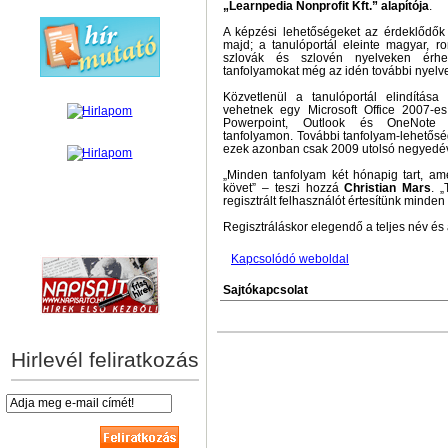
„Learnpedia Nonprofit Kft.” alapítója
.
A képzési lehetőségeket az érdeklődők
majd; a tanulóportál eleinte magyar, ro
szlovák és szlovén nyelveken érhe
tanfolyamokat még az idén további nyelve
Közvetlenül a tanulóportál elindítása
vehetnek egy Microsoft Office 2007-es
Powerpoint, Outlook és OneNote a
tanfolyamon. További tanfolyam-lehetős
ezek azonban csak 2009 utolsó negyedév
„Minden tanfolyam két hónapig tart, am
követ” – teszi hozzá
Christian Mars
. 
regisztrált felhasználót értesítünk minden
Regisztráláskor elegendő a teljes név és
hírek személyre szabva
Kapcsolódó weboldal
Sajtókapcsolat
Hirlevél feliratkozás