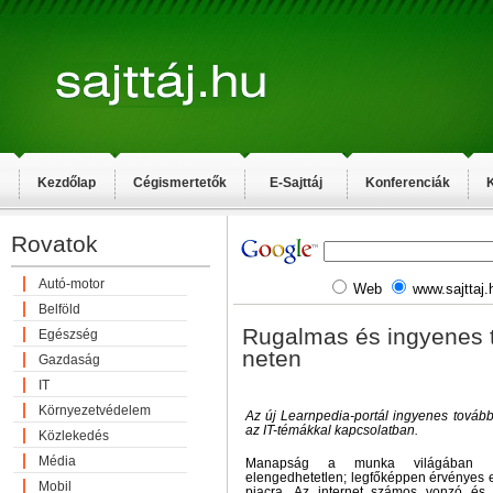
Kezdőlap
Cégismertetők
E-Sajttáj
Konferenciák
K
Rovatok
Autó-motor
Web
www.sajttaj.
Belföld
Rugalmas és ingyenes 
Egészség
neten
Gazdaság
IT
Környezetvédelem
Az új Learnpedia-portál ingyenes tovább
az IT-témákkal kapcsolatban.
Közlekedés
Média
Manapság a munka világában a
elengedhetetlen; legfőképpen érvényes e
Mobil
piacra. Az internet számos vonzó és 