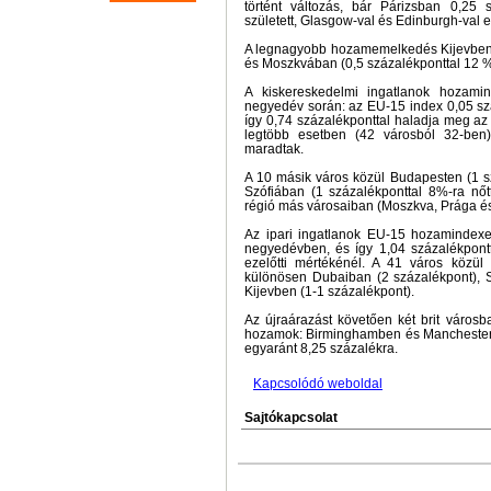
történt változás, bár Párizsban 0,25 
született, Glasgow-val és Edinburgh-val
A legnagyobb hozamemelkedés Kijevben 
és Moszkvában (0,5 százalékponttal 12 %-
A kiskereskedelmi ingatlanok hozami
negyedév során: az EU-15 index 0,05 sz
így 0,74 százalékponttal haladja meg az e
legtöbb esetben (42 városból 32-ben
maradtak.
A 10 másik város közül Budapesten (1 s
Szófiában (1 százalékponttal 8%-ra nő
régió más városaiban (Moszkva, Prága és
Az ipari ingatlanok EU-15 hozamindexe 
negyedévben, és így 1,04 százalékpon
ezelőtti mértékénél. A 41 város közü
különösen Dubaiban (2 százalékpont), 
Kijevben (1-1 százalékpont).
Az újraárazást követően két brit város
hozamok: Birminghamben és Manchesterb
egyaránt 8,25 százalékra.
Kapcsolódó weboldal
Sajtókapcsolat