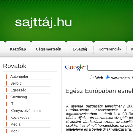
Kezdőlap
Cégismertetők
E-Sajttáj
Konferenciák
K
Rovatok
Autó-motor
Web
www.sajttaj.
Belföld
Egész Európában esnek 
Egészség
Gazdaság
IT
A gyenge gazdasági teljesítmény 2
Európa-szerte csökkentették a 
Környezetvédelem
ingatlanszektorban. – derül ki a CB Ri
Közlekedés
bérleti díjakat és hozamokat vizsgáló j
rövidtávú várakozásai szerint az aktivi
Média
csökkent az elmúlt hónapokban, ez pedig
feltételeire és a bérleti díjak változásaira.
Mobil