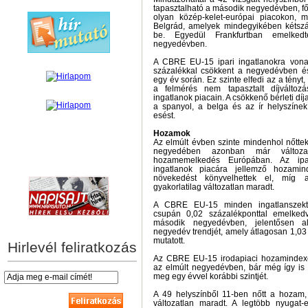
tapasztalható a második negyedévben, fő
olyan közép-kelet-európai piacokon, 
Belgrád, amelyek mindegyikében kétszá
be. Egyedül Frankfurtban emelke
negyedévben.
A CBRE EU-15 ipari ingatlanokra vonatk
százalékkal csökkent a negyedévben és
egy év során. Ez szinte elfedi az a tényt
a felmérés nem tapasztalt díjváltozá
ingatlanok piacain. A csökkenő bérleti díj
a spanyol, a belga és az ír helyszínek
esést.
Hozamok
Az elmúlt évben szinte mindenhol nőtt
negyedében azonban már változ
hozamemelkedés Európában. Az ipa
hírek személyre szabva
ingatlanok piacára jellemző hozamin
növekedést könyvelhettek el, míg 
gyakorlatilag változatlan maradt.
A CBRE EU-15 minden ingatlanszektor
csupán 0,02 százalékponttal emelked
második negyedévben, jelentősen a
negyedév trendjét, amely átlagosan 1,0
mutatott.
Hirlevél feliratkozás
Az CBRE EU-15 irodapiaci hozamindexe
az elmúlt negyedévben, bár még így is 
meg egy évvel korábbi szintjét.
A 49 helyszínből 11-ben nőtt a hozam
változatlan maradt. A legtöbb nyugat