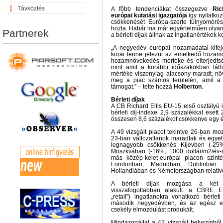
Távközlés
A főbb tendenciákat összegezve
Ric
európai kutatási igazgatója
így nyilatkoz
csökkenését Európa-szerte túlnyomór
hozta. Habár ma már egyértelműen olyan
Partnerek
a bérleti díjak állnak az ingatlanértékek k
„A negyedév európai hozamadatai kifej
korai lenne jelezni az emelkedő hozam
hozamnövekedés mértéke és elterjedts
mint amit a korábbi időszakokban láth
mértéke viszonylag alacsony maradt, nö
meg a piac számos területén, amit a 
támogat.” – tette hozzá
Holberton
.
Bérleti díjak
A CB Richard Ellis EU-15 első osztályú 
bérleti díj-indexe 2,9 százalékkal ese
összesen 8,6 százalékot csökkenve egy év
A 49 vizsgált piacot tekintve 26-ban mozd
23-ban változatlanok maradtak és egyet
legnagyobb csökkenés Kijevben (-25%
Moszkvában (-16%, 1000 dollár/m2/év-
más közép-kelet-európai piacon szint
Londonban, Madridban, Dublinba
Hollandiában és Németországban relatíve
A bérleti díjak mozgása a két 
visszafogottabban alakult: a CBRE E
„retail”) ingatlanokra vonatkozó bérlet
második negyedévben, és az egész elm
csekély elmozdulást produkált.
Mindazonáltal a 42 vizsgált helyszínből