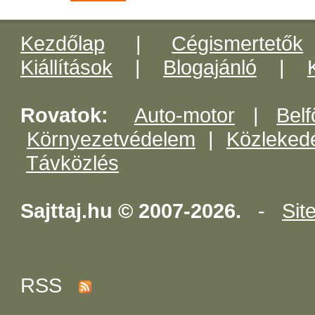
Kezdőlap
|
Cégismertetők
Kiállítások
|
Blogajánló
|
Rovatok:
Auto-motor
|
Belf
Környezetvédelem
|
Közleked
Távközlés
Sajttaj.hu © 2007-2026.
-
Sit
RSS