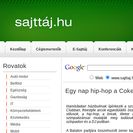
Kezdőlap
Cégismertetők
E-Sajttáj
Konferenciák
K
Rovatok
Autó-motor
Web
www.sajttaj.
Belföld
Egy nap hip-hop a Cok
Egészség
Gazdaság
IT
Hamísítatlan házibulinak ígérkezik a s
Clubban, freestyle arcok egyedülálló ös
Környezetvédelem
stílusok, a hip-hop, a break, illetv
Közlekedés
szimpatizánsai mutatják meg tudás
színpadon és a DJ pultban.
Média
A Balaton partjára összehozott zenei k
Mobil