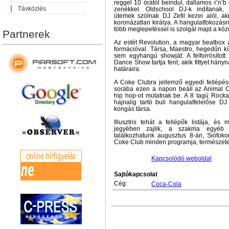
reggel 10 órától beindul, dallamos r’n’
Távközlés
zenékkel. Oldschool DJ-k indítanak,
ütemek szólnak DJ Zefil kezei alól, ak
koronázatlan királya. A hangulatfokozás
több meglepetéssel is szolgál majd a kö
Partnerek
Az estét Revolution, a magyar beatbox z
formációval. Társa, Maestro, hegedűn k
sem egyhangú showját. A felforrósított
Dance Show tartja fent, akik fittyet hányn
határaira.
A Coke Clubra jellemző egyedi fellépés
sorába ezen a napon beáll az Animal Can
hip hop-ot mutatnak be. A 8 tagú Rockan
hajnalig tartó buli hangulatfelelőse 
kongás társa.
Illusztris tehát a fellépők listája, és
jegyében zajlik, a szakma egyéb k
találkozhatunk augusztus 8-án, Siófoko
Coke Club minden programja, természet
Kapcsolódó weboldal
Sajtókapcsolat
Cég:
Coca-Cola