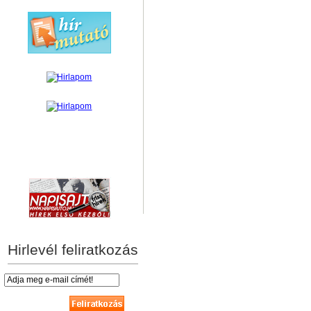
hírek személyre szabva
Hirlevél feliratkozás