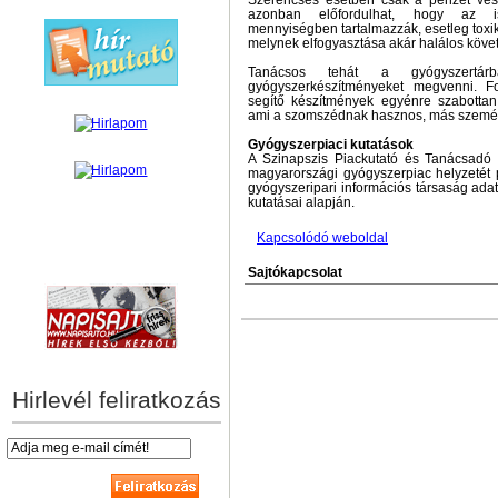
Szerencsés esetben csak a pénzét veszí
azonban előfordulhat, hogy az 
mennyiségben tartalmazzák, esetleg toxi
melynek elfogyasztása akár halálos követ
Tanácsos tehát a gyógyszertárb
gyógyszerkészítményeket megvenni. F
segítő készítmények egyénre szabottan 
ami a szomszédnak hasznos, más személy
Gyógyszerpiaci kutatások
A Szinapszis Piackutató és Tanácsadó 
magyarországi gyógyszerpiac helyzetét p
gyógyszeripari információs társaság adat
kutatásai alapján.
Kapcsolódó weboldal
hírek személyre szabva
Sajtókapcsolat
Hirlevél feliratkozás