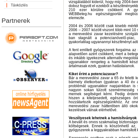
vizsgálatából kiderül, hogy míg 2004-be
Távközlés
doboz fogyott el ezekből a készítmények
210 ezer körülire csökkent. A gyó
WEBBeteg.hu egészségportál megbíz
elemezte.
Partnerek
2004 és 2006 között csak kisebb mérték
2006 – 2007 között viszont több mint 10 
a merevedési zavar kezelésére szolgáló
ban stagnált a potencianövelő-piac,
gyakorlatilag ugyanannyi készítményt adt
A fent említett gyógyszerek forgalma az
alapvetően azért csökkent, mert a beteg
és inkább igyekeznek alternatív megoldás
ugyanakkor rengeteg a hamisított kés
ártalmasak ezek, gyakran hatástalanok.
Kiket érint a potenciazavar?
Bár a merevedési zavar a 65 év feletti k
bármely életkorban (gyakran a 40 év ala
problémát ugyanakkor napjainkban is 
nagyon sokan túlzott szemérmesség v
mernek segítséget kérni. Pedig érdem
hiszen a kiteljesedett, egészséges örö
hozzátartozik egészségünkhöz. Az orv
merevedési zavar hátterében álló oko
kezelések válnak elérhetővé.
Veszélyesek lehetnek a hamisítványok
A bevált és orvos szakmailag biztonságos
költségesek. Ennek is köszönhető az,
gyógyszerek a leggyakrabban hamisított 