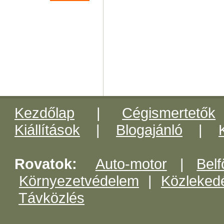
Kezdőlap
|
Cégismertetők
Kiállítások
|
Blogajánló
|
Rovatok:
Auto-motor
|
Belf
Környezetvédelem
|
Közleked
Távközlés