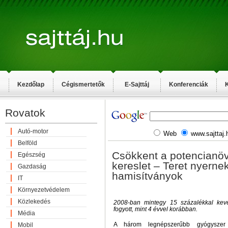
Kezdőlap
Cégismertetők
E-Sajttáj
Konferenciák
K
Rovatok
Autó-motor
Web
www.sajttaj.
Belföld
Csökkent a potencianöve
Egészség
kereslet – Teret nyerne
Gazdaság
hamisítványok
IT
Környezetvédelem
Közlekedés
2008-ban mintegy 15 százalékkal kev
fogyott, mint 4 évvel korábban.
Média
A három legnépszerűbb gyógyszer 
Mobil