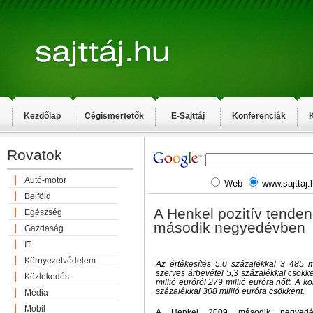
Kezdőlap
Cégismertetők
E-Sajttáj
Konferenciák
K
Rovatok
Autó-motor
Web
www.sajttaj.
Belföld
A Henkel pozitív tenden
Egészség
második negyedévben
Gazdaság
IT
Környezetvédelem
Az értékesítés 5,0 százalékkal 3 485 mi
szerves árbevétel 5,3 százalékkal csök
Közlekedés
millió euróról 279 millió euróra nőtt. A 
százalékkal 308 millió euróra csökkent.
Média
Mobil
A Henkel 2009 második negyedé