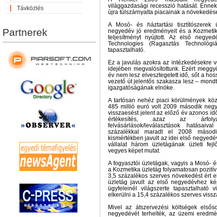
világgazdasági recesszió hatását. Ennek
Távközlés
újra túlszárnyalta piacainak a növekedésé
A Mosó- és háztartási tisztítószerek 
Partnerek
negyedév jó eredményeit és a Kozmetika
teljesítményt nyújtott. Az első negy
Technologies (Ragasztás Technológiá
tapasztalható.
Ez a javulás azokra az intézkedésekre v
idejében megvalósítottunk. Ezért megg
év nem lesz elvesztegetett idő, sőt a hos
vezető út jelentős szakasza lesz – mond
igazgatóságának elnöke.
A tartósan nehéz piaci körülmények köz
485 millió euró volt 2009 második neg
visszaesést jelent az előző év azonos i
értékesítés, azaz az árfol
felvásárlások/leválasztások hatásaival
százalékkal maradt el 2008 másodi
kismértékben javult az idei első negyedé
vállalat három üzletágának üzleti fe
vegyes képet mutat.
A fogyasztói üzletágak, vagyis a Mosó- és
a Kozmetika üzletág folyamatosan pozitív t
3,5 százalékos szerves növekedést ért e
üzletág javult az első negyedévhez ké
ügyfeleinél világszerte tapasztalható 
elkerülni a 15,4 százalékos szerves vissz
Mivel az átszervezési költségek első
negyedévét terhelték, az üzemi eredmé