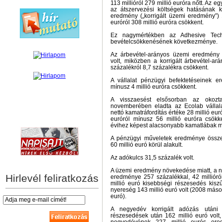
113 millióról 279 millió euróra nőtt. Az e
az átszervezési költségek hatásának ki
eredmény („korrigált üzemi eredmény”) 
euróról 308 millió euróra csökkent.
Ez nagymértékben az Adhesive Techn
bevételcsökkenésének következménye.
Az árbevétel-arányos üzemi eredmény 
volt, miközben a korrigált árbevétel-a
százalékról 8,7 százalékra csökkent.
A vállalat pénzügyi befektetéseinek e
mínusz 4 millió euróra csökkent.
A visszaesést elsősorban az okoz
novemberében eladta az Ecolab vállal
nettó kamatráfordítás értéke 28 millió eur
hírek személyre szabva
euróról mínusz 56 millió euróra csök
évihez képest alacsonyabb kamatlábak mi
A pénzügyi műveletek eredménye össze
60 millió euró körül alakult.
Az adókulcs 31,5 százalék volt.
A üzemi eredmény növekedése miatt, a n
Hirlevél feliratkozás
eredménye 257 százalékkal, 42 millióról
millió euró kisebbségi részesedés kisz
nyereség 143 millió euró volt (2008 más
euró).
A negyedév korrigált adózás utáni
részesedések után 162 millió euró volt