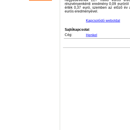
negyedévének 227 millió eurós ere
részvényenkénti eredmény 0,09 euróról 0
érték 0,37 euró, szemben az előző év
eurós eredményével.
Kapcsolódó weboldal
Sajtókapcsolat
Cég:
Henkel