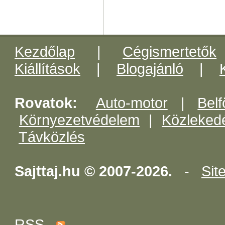
Kezdőlap
|
Cégismertetők
Kiállítások
|
Blogajánló
|
Rovatok:
Auto-motor
|
Belf
Környezetvédelem
|
Közleked
Távközlés
Sajttaj.hu © 2007-2026.
-
Sit
RSS