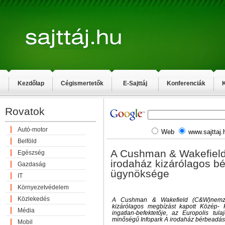
Kezdőlap
Cégismertetők
E-Sajttáj
Konferenciák
K
Rovatok
Autó-motor
Web
www.sajttaj.
Belföld
A Cushman & Wakefield 
Egészség
irodaház kizárólagos b
Gazdaság
ügynöksége
IT
Környezetvédelem
Közlekedés
A Cushman & Wakefield (C&W)nemzet
kizárólagos megbízást kapott Közép- 
Média
ingatlan-befektetője, az Europolis tul
minőségű Infopark A irodaház bérbeadás
Mobil