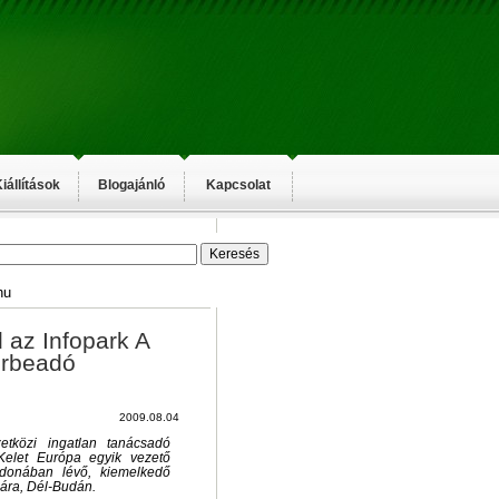
iállítások
Blogajánló
Kapcsolat
hu
az Infopark A
érbeadó
2009.08.04
közi ingatlan tanácsadó
Kelet Európa egyik vezető
ajdonában lévő, kiemelkedő
ára, Dél-Budán.