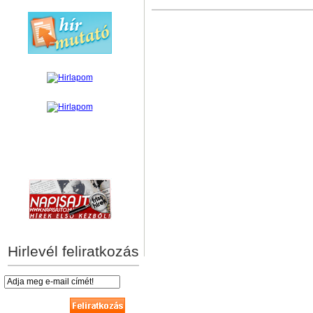
hírek személyre szabva
Hirlevél feliratkozás