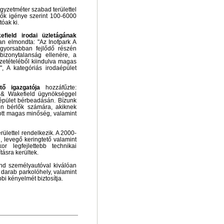
égyzetméter szabad területtel
lők igénye szerint 100-6000
tóak ki.
ield irodai üzletágának
n elmondta: "Az Inofpark A
gyorsabban fejlődő részén
bizonytalanság ellenére, a
zetételéből kiindulva magas
, A kategóriás irodaépület
tő igazgatója
hozzáfűzte:
& Wakefield ügynökséggel
aépület bérbeadásán. Bízunk
n bérlők számára, akiknek
tott magas minőség, valamint
rülettel rendelkezik. A 2000-
, levegő keringtető valamint
r legfejlettebb technikai
tásra kerültek.
nd személyautóval kiválóan
 darab parkolóhely, valamint
bbi kényelmét biztosítja.