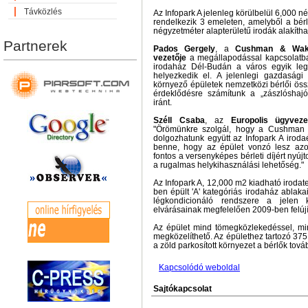
Távközlés
Az Infopark A jelenleg körülbelül 6,000 n
rendelkezik 3 emeleten, amelyből a bér
négyzetméter alapterületű irodák alakítha
Partnerek
Pados Gergely
, a
Cushman & Wakef
vezetője
a megállapodással kapcsolatba
irodaház Dél-Budán a város egyik leg
helyezkedik el. A jelenlegi gazdasági 
környező épületek nemzetközi bérlői öss
érdeklődésre számítunk a „zászlóshajó"
iránt.
Széll Csaba
, az
Europolis ügyveze
"Örömünkre szolgál, hogy a Cushman 
dolgozhatunk együtt az Infopark A irod
benne, hogy az épület vonzó lesz azo
fontos a versenyképes bérleti díjért nyúj
a rugalmas helykihasználási lehetőség."
Az Infopark A, 12,000 m2 kiadható irodate
ben épült 'A' kategóriás irodaház ablakai
légkondicionáló rendszere a jelen ko
elvárásainak megfelelően 2009-ben felújí
Az épület mind tömegközlekedéssel, mi
megközelíthető. Az épülethez tartozó 375
a zöld parkosított környezet a bérlők tová
Kapcsolódó weboldal
Sajtókapcsolat