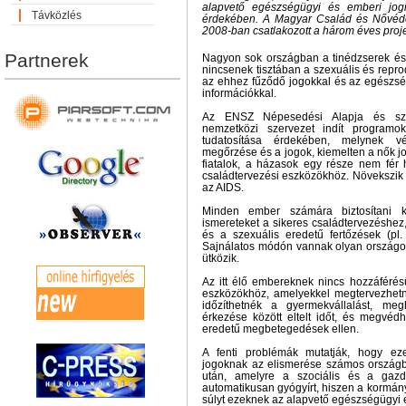
alapvető egészségügyi és emberi jogi 
Távközlés
érdekében. A Magyar Család és Nővéd
2008-ban csatlakozott a három éves proj
Partnerek
Nagyon sok országban a tinédzserek és a
nincsenek tisztában a szexuális és repr
az ehhez fűződő jogokkal és az egész
információkkal.
Az ENSZ Népesedési Alapja és szám
nemzetközi szervezet indít programo
tudatosítása érdekében, melynek 
megőrzése és a jogok, kiemelten a nők j
fiatalok, a házasok egy része nem fér 
családtervezési eszközökhöz. Növekszik 
az AIDS.
Minden ember számára biztosítani k
ismereteket a sikeres családtervezéshe
és a szexuális eredetű fertőzések (pl.
Sajnálatos módón vannak olyan országok,
ütközik.
Az itt élő embereknek nincs hozzáférés
eszközökhöz, amelyekkel megtervezhetné
időzíthetnék a gyermekvállalást, me
érkezése között eltelt időt, és megvéd
eredetű megbetegedések ellen.
A fenti problémák mutatják, hogy ez
jogoknak az elismerése számos ország
után, amelyre a szociális és a gazd
automatikusan gyógyírt, hiszen a kormán
súlyt ezeknek az alapvető egészségügyi 