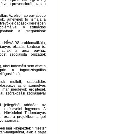
s és reproduktív egészség
élve a prevencióról, azaz a
lán. Az első nap egy átfogó
dők, amelynek fő témája a
sztvevők előadások keretében
lémáival. A szituációs
újthatnak a megoldások
 a HÍV/AIDS problematikája,
ányos oktatás kérdése is.
llhatnak a grúz egyház
ost szocialista országok
ág, ahol tudomást sem véve a
upán a fogamzásgátlás
ilágosításról.
k mellett, szabadidős
 elősegítve az új személyes
a már meglévők erősítését.
l, szórakozási szokásaival
i jellegéből adódóan az
, a részvétel ingyenes. A
s Nővédelmi Tudományos
z részt a projektben angol
vevő számára.
en már kiképeztek 4 mester
tan-hallgatókat, akik a saját