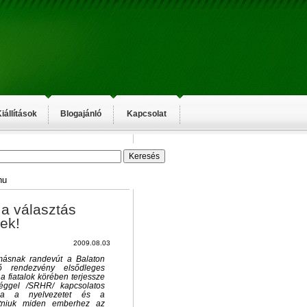
iállítások
Blogajánló
Kapcsolat
hu
 a választás
ek!
2009.08.03
ymásnak randevút a Balaton
ő rendezvény elsődleges
a fiatalok körében terjessze
éggel /SRHR/ kapcsolatos
azza a nyelvezetet és a
tatniuk miden emberhez az