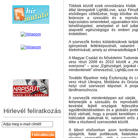
Többek között ezek orvoslására hívták 
által támogatott Light&Love, azaz Fény&
elsődleges célkitűzése, hogy bővítse el
terjessze a szexuális és a reprod
kapcsolatos ismereteket, ugyanakkor kör
lehetőségeket, amelyeket el kell jut
alapvető egészségügyi és emberi jogi 
érdekében.
A szervezők fontos küldetésüknek tartjá
igényeinek feltérképezését, valamin
életrehívását, amely az elmaradottságok 
A Magyar Család és Nővédelmi Tudomán
vesz részt 2008 és 2010 között a „Hea
everyone” – azaz „Egészséget, jogokat 
mindenkinek!” elnevezésű, Light&Love m
hírek személyre szabva
További főpartner még Észtország és Lit
vesz részt Ukrajna, Moldávia és Grúzia
helyi civil szervezet képvisel. A proj
társfinanszírozza.
A szervezők mindenképpen azt várják,
felismerjék a szexuális és reprodukt
kevésbé fejlett országok fejleszté
Hirlevél feliratkozás
együttműködésekben és a globális pro
kívül várható, hogy a projekt keretében a
hálózatok alakulnak ki, valamint erős 
létre a résztvevő szervezetek között.
A tábort elsősorban azon kortársokt
újságírók, fiatal politikusok, fiatalo