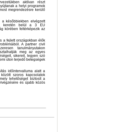
ervezetükben aktívan részt
nyújtanak a helyi programok
most megrendezésre kerülő
e a későbbiekben elvégzett
ek keretén belül a 3 EU
ág körében feltérképezik az
 és a fejlett országokban élők
oblémáiból. A partner civil
szeresen tanulmányutakon
asztalhatják meg az egyes
geit, sikereit, legyen szó
nemi úton terjedő betegségek
tás időintervalluma alatt a
 között szoros kapcsolatok
ely lehetőséget biztosít a
elvégzésére és újabb közös