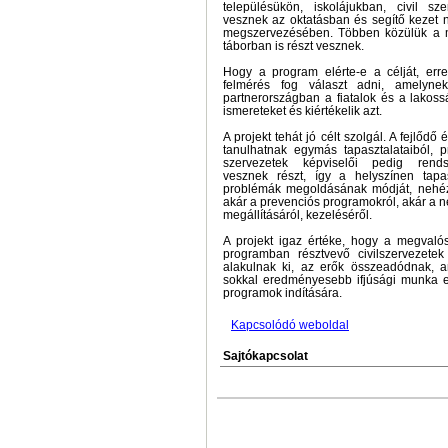
településükön, iskolájukban, civil sz
vesznek az oktatásban és segítő kezet 
megszervezésében. Többen közülük a 
táborban is részt vesznek.
Hogy a program elérte-e a célját, err
felmérés fog választ adni, amelyn
partnerországban a fiatalok és a lakoss
ismereteket és kiértékelik azt.
A projekt tehát jó célt szolgál. A fejlődő
tanulhatnak egymás tapasztalataiból, pr
szervezetek képviselői pedig rend
vesznek részt, így a helyszínen tap
problémák megoldásának módját, nehézsé
akár a prevenciós programokról, akár a 
megállításáról, kezeléséről.
A projekt igaz értéke, hogy a megvalósí
programban résztvevő civilszervezetek
alakulnak ki, az erők összeadódnak, am
sokkal eredményesebb ifjúsági munka 
programok indítására.
Kapcsolódó weboldal
Sajtókapcsolat