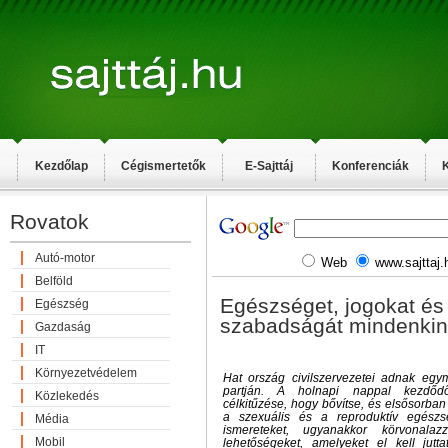
Kezdőlap
Cégismertetők
E-Sajttáj
Konferenciák
K
Rovatok
Autó-motor
Web
www.sajttaj.
Belföld
Egészséget, jogokat és
Egészség
szabadságát mindenkin
Gazdaság
IT
Környezetvédelem
Hat ország civilszervezetei adnak eg
partján. A holnapi nappal kezdőd
Közlekedés
célkitűzése, hogy bővítse, és elsősorban 
a szexuális és a reproduktív egészs
Média
ismereteket, ugyanakkor körvonal
Mobil
lehetőségeket, amelyeket el kell jut