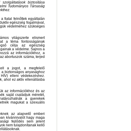
szolgáltatások biztosítása
elmi Tudományos Társaság
ekthez.
 fiatal felnőttek egyáltalán
oduktív egészség fogalmával,
ségük védelméhez szükséges
os világszerte elismert
kat a téma fontosságának
végső célja az egészség
ogainak a védelme. Sajnos a
hozzá az információkhoz, a
az abortuszok száma, terjed
ell a jogot, a megfelelő
z, a biztonságos anyasághoz
 HÍV) elleni védekezéshez.
 ahol ez aktív ellenállásba
ük az információkhoz és az
k saját családjuk méretét,
ghatározhatnák a gyerekek
hetnék magukat a szexuális
eknek az alapvető emberi
ban kívánnivalót hagy maga
asági fejlődés sem jelent
yok nem tulajdonítanak kellő
ellátásoknak.