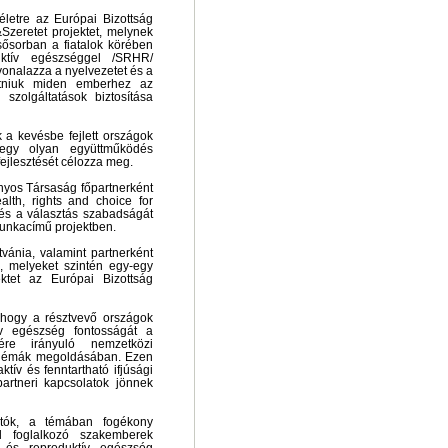
életre az Európai Bizottság
Szeretet projektet, melynek
sősorban a fiatalok körében
uktív egészséggel /SRHR/
vonalazza a nyelvezetet és a
tatniuk miden emberhez az
szolgáltatások biztosítása
k a kevésbe fejlett országok
t egy olyan együttműködés
fejlesztését célozza meg.
yos Társaság főpartnerként
lth, rights and choice for
és a választás szabadságát
unkacímű projektben.
vánia, valamint partnerként
, melyeket szintén egy-egy
ektet az Európai Bizottság
 hogy a résztvevő országok
ív egészség fontosságát a
sére irányuló nemzetközi
blémák megoldásában. Ezen
ktív és fenntartható ifjúsági
partneri kapcsolatok jönnek
atók, a témában fogékony
kkal foglalkozó szakemberek