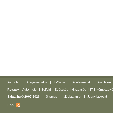
Kezdőlap
|
Cégismertetők
|
E-Sajttáj
|
Konferenciák
|
Kiállítások
Rovatok:
Auto-motor
|
Belföld
|
Egészség
|
Gazdaság
|
IT
|
Környezetv
Sajttaj.hu © 2007-2026.
-
Sitemap
|
Médiaajánlat
|
Jognyilatkozat
RSS