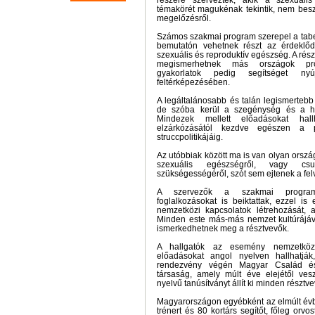
részére szervezték, akik a szexuáli
témakörét magukénak tekintik, nem besz
megelőzésről.
Számos szakmai program szerepel a tabel
bemutatón vehetnek részt az érdeklő
szexuális és reproduktív egészség. A ré
megismerhetnek más országok prob
gyakorlatok pedig segítséget ny
feltérképezésében.
A legáltalánosabb és talán legismertebb
de szóba kerül a szegénység és a hi
Mindezek mellett előadásokat ha
elzárkózásától kezdve egészen a p
struccpolitikájáig.
Az utóbbiak között ma is van olyan orsz
szexuális egészségről, vagy cs
szükségességéről, szót sem ejtenek a felv
A szervezők a szakmai programo
foglalkozásokat is beiktattak, ezzel is
nemzetközi kapcsolatok létrehozását, 
Minden este más-más nemzet kultúrájáva
ismerkedhetnek meg a résztvevők.
A hallgatók az esemény nemzetköz
előadásokat angol nyelven hallhatják
rendezvény végén Magyar Család é
társaság, amely múlt éve elejétől ves
nyelvű tanúsítványt állít ki minden részt
Magyarországon egyébként az elmúlt évb
trénert és 80 kortárs segítőt, főleg orvos