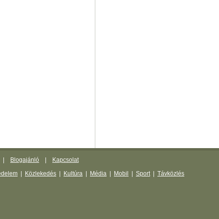
|
Blogajánló
|
Kapcsolat
édelem
|
Közlekedés
|
Kultúra
|
Média
|
Mobil
|
Sport
|
Távközlés