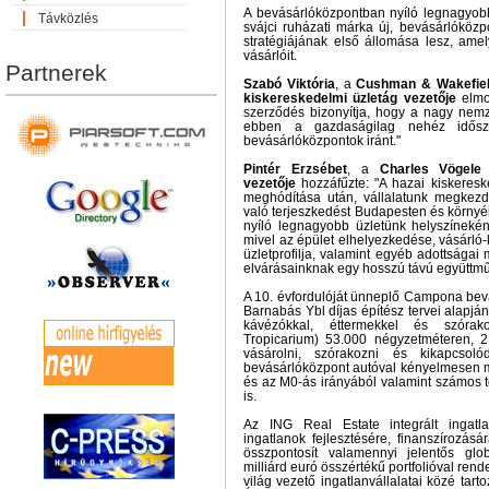
A bevásárlóközpontban nyíló legnagyobb
Távközlés
svájci ruházati márka új, bevásárlóközp
stratégiájának első állomása lesz, ame
vásárlóit.
Partnerek
Szabó Viktória
, a
Cushman & Wakefield
kiskereskedelmi üzletág vezetője
elmon
szerződés bizonyítja, hogy a nagy nemz
ebben a gazdaságilag nehéz idősz
bevásárlóközpontok iránt."
Pintér Erzsébet
, a
Charles Vögele
vezetője
hozzáfűzte: "A hazai kiskeres
meghódítása után, vállalatunk megkez
való terjeszkedést Budapesten és körny
nyíló legnagyobb üzletünk helyszínekén
mivel az épület elhelyezkedése, vásárló
üzletprofilja, valamint egyéb adottsága
elvárásainknak egy hosszú távú együttm
A 10. évfordulóját ünneplő Campona bev
Barnabás Ybl díjas építész tervei alapján 
kávézókkal, éttermekkel és szórako
Tropicarium) 53.000 négyzetméteren, 2.
vásárolni, szórakozni és kikapcsoló
bevásárlóközpont autóval kényelmesen me
és az M0-ás irányából valamint számos 
is.
Az ING Real Estate integrált ingatl
ingatlanok fejlesztésére, finanszírozás
összpontosít valamennyi jelentős glo
milliárd euró összértékű portfolióval rend
világ vezető ingatlanvállalatai közé tart