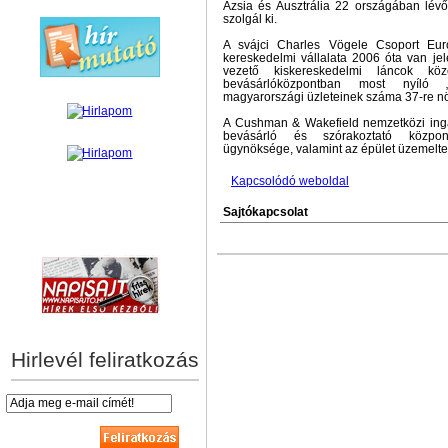
Ázsia és Ausztrália 22 országában lévő 
szolgál ki.
A svájci Charles Vögele Csoport Eur
kereskedelmi vállalata 2006 óta van je
vezető kiskereskedelmi láncok kö
bevásárlóközpontban most nyíló „
magyarországi üzleteinek száma 37-re n
A Cushman & Wakefield nemzetközi in
bevásárló és szórakoztató közpon
ügynöksége, valamint az épület üzemelte
Kapcsolódó weboldal
Sajtókapcsolat
hírek személyre szabva
Hirlevél feliratkozás