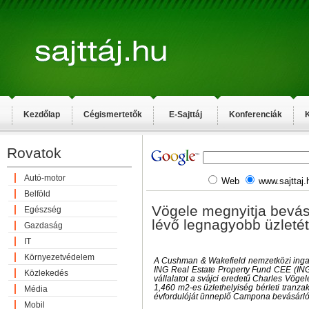
Kezdőlap
Cégismertetők
E-Sajttáj
Konferenciák
K
Rovatok
Autó-motor
Web
www.sajttaj.
Belföld
Vögele megnyitja bevá
Egészség
lévő legnagyobb üzletét
Gazdaság
IT
Környezetvédelem
A Cushman & Wakefield nemzetközi ingat
ING Real Estate Property Fund CEE (ING
Közlekedés
vállalatot a svájci eredetű Charles Vögele
1,460 m2-es üzlethelyiség bérleti tranza
Média
évfordulóját ünneplő Campona bevásárl
Mobil