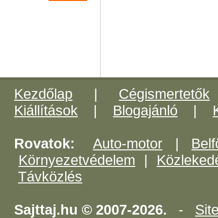
Kezdőlap
|
Cégismertetők
Kiállítások
|
Blogajánló
|
Rovatok:
Auto-motor
|
Belf
Környezetvédelem
|
Közleked
Távközlés
Sajttaj.hu © 2007-2026.
-
Sit