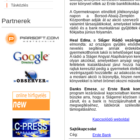
ezer könyvet vittek az Erste bankfiókokba
Távközlés
A Gyermeknapon elindított jótékonyság
napon a Borsod-Abaúj-Zemplén 
Partnerek
Központban adják át az akció szervezői 
valamint társasjátékokat, amelyeket lel
rádió és a bank munkatársai gyűjtöttek é
fiókjaiba június folyamán.
Heal Edina
, a
Sláger Rádió vezériga
elmondta: az országos gyűjtés elsődleg
nevelés segítése annak érdeké
gyermekotthonok lakói is lehetőséget kap
A rádió a Sláger Angyal Alapítványon ke
olyan akciókat, amelyekben anyagi segí
feltételek kialakításával járul hozzá h
rajtuk keresztül pedig a gyermekek életk
vezérigazgató hozzátette: az adakozás n
a mostani akció is bizonyítja, hiszen nem
könyvekkel is lehet örömet okozni mások
Danks Emese
, az
Erste Bank komm
program lezárásával kapcsolatban kieme
büszke arra, hogy a Slágerrel közösen in
zárult, és a bank is hozzájárulhatott
megsegítéséhez, látókörük szélesí
támogatásához.
Kapcsolódó weboldal
Sajtókapcsolat
Cég:
Erste Bank