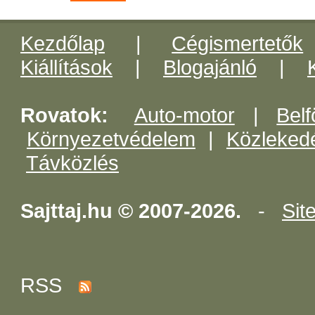
Kezdőlap
|
Cégismertetők
Kiállítások
|
Blogajánló
|
Rovatok:
Auto-motor
|
Belf
Környezetvédelem
|
Közleked
Távközlés
Sajttaj.hu © 2007-2026.
-
Sit
RSS