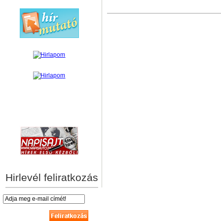
hírek személyre szabva
Hirlevél feliratkozás