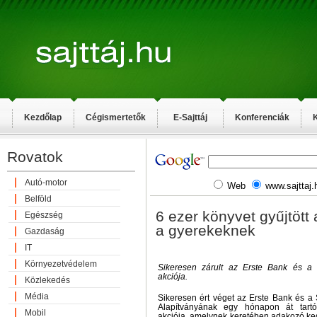
Kezdőlap
Cégismertetők
E-Sajttáj
Konferenciák
K
Rovatok
Autó-motor
Web
www.sajttaj.
Belföld
6 ezer könyvet gyűjtött
Egészség
a gyerekeknek
Gazdaság
IT
Környezetvédelem
Sikeresen zárult az Erste Bank és a 
akciója.
Közlekedés
Média
Sikeresen ért véget az Erste Bank és a
Alapítványának egy hónapon át tartó
Mobil
akciója, amelynek keretében adakozó ke