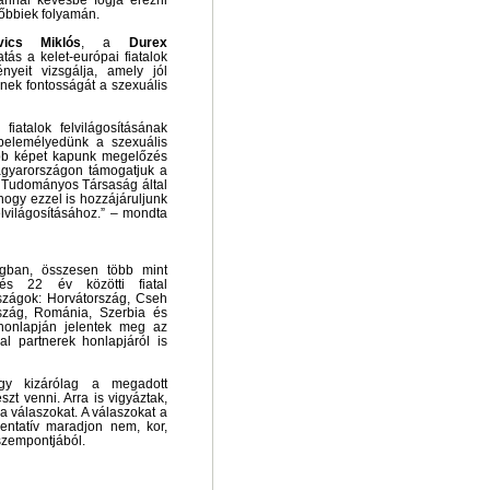
 annál kevésbé fogja érezni
őbbiek folyamán.
vics Miklós
, a
Durex
tás a kelet-európai fiatalok
gényeit vizsgálja, amely jól
ének fontosságát a szexuális
iatalok felvilágosításának
belemélyedünk a szexuális
ább képet kapunk megelőzés
Magyarországon támogatjuk a
 Tudományos Társaság által
 hogy ezzel is hozzájáruljunk
lvilágosításához.” – mondta
ágban, összesen több mint
és 22 év közötti fiatal
szágok: Horvátország, Cseh
szág, Románia, Szerbia és
 honlapján jelentek meg az
al partnerek honlapjáról is
hogy kizárólag a megadott
észt venni. Arra is vigyáztak,
a válaszokat. A válaszokat a
entatív maradjon nem, kor,
 szempontjából.