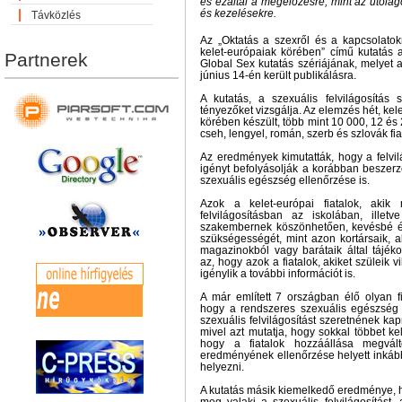
és ezáltal a megelőzésre, mint az utóla
és kezelésekre.
Távközlés
Az „Oktatás a szexről és a kapcsolatok
kelet-európaiak körében” című kutatás 
Partnerek
Global Sex kutatás szériájának, melyet 
június 14-én került publikálásra.
A kutatás, a szexuális felvilágosítás 
tényezőket vizsgálja. Az elemzés hét, kele
körében készült, több mint 10 000, 12 és 
cseh, lengyel, román, szerb és szlovák fia
Az eredmények kimutatták, hogy a felvilá
igényt befolyásolják a korábban beszerze
szexuális egészség ellenőrzése is.
Azok a kelet-európai fiatalok, akik 
felvilágosításban az iskolában, illet
szakembernek köszönhetően, kevésbé érz
szükségességét, mint azon kortársaik, a
magazinokból vagy barátaik által tájék
az, hogy azok a fiatalok, akiket szüleik vi
igénylik a további információt is.
A már említett 7 országban élő olyan fi
hogy a rendszeres szexuális egészség e
szexuális felvilágosítást szeretnének ka
mivel azt mutatja, hogy sokkal többet k
hogy a fiatalok hozzáállása megvált
eredményének ellenőrzése helyett inkább
helyezni.
A kutatás másik kiemelkedő eredménye, h