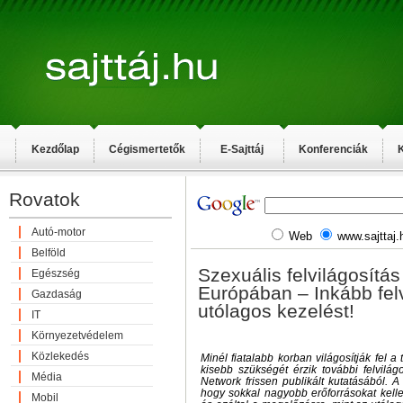
Kezdőlap
Cégismertetők
E-Sajttáj
Konferenciák
K
Rovatok
Autó-motor
Web
www.sajttaj.
Belföld
Szexuális felvilágosítás
Egészség
Európában – Inkább felv
Gazdaság
utólagos kezelést!
IT
Környezetvédelem
Közlekedés
Minél fiatalabb korban világosítják fel a
kisebb szükségét érzik további felvilág
Média
Network frissen publikált kutatásából. A f
hogy sokkal nagyobb erőforrásokat kelle
Mobil