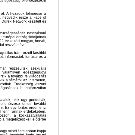
gos egészség ellenőrzésekre
ról: A hézagok felmérése a
a negyedik része a Face of
a Durex Network készített és
szükségességét befolyásoló
t-európai ország fiataljainak
22 év közötti magyar, horvát,
tal részvételével.
gosítás iránt érzett későbbi
tt információk forrásai és a
már részesültek szexuális
ve valamilyen egészségügyi
ik a további felvilágosítás
kik a témáról az interneten,
ozódtak. Érdekesség viszont
lágosítottak fel, határozottan
atalok, akik úgy gondolták,
llenőrzése fontos, további
pni. Ez egy fontos eredmény,
ell tenni annak érdekekében,
ozzon, a kockázatvállalás
 a megelőzést kell előtérbe
ogy minél fiatalabban kapja