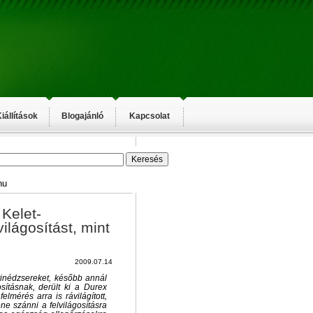
iállítások
Blogajánló
Kapcsolat
hu
 Kelet-
ilágosítást, mint
2009.07.14
 tinédzsereket, később annál
osításnak, derült ki a Durex
elmérés arra is rávilágított,
ne szánni a felvilágosításra