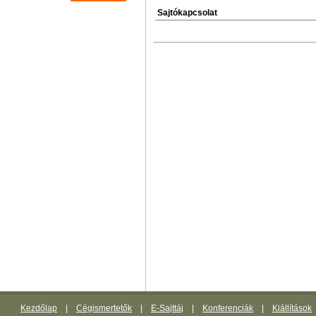
Sajtókapcsolat
Kezdőlap
|
Cégismertetők
|
E-Sajttáj
|
Konferenciák
|
Kiállítások