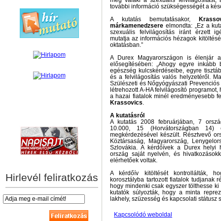
meg valaki a szexuális felvilágosítást,
további információ szükségességét a kés
A kutatás bemutatásakor,
Krasso
márkamenedzsere
elmondta: „Ez a kuta
szexuális felvilágosítás iránt érzett i
mutatja az információs hézagok kitöltés
oktatásban.”
A Durex Magyarországon is élenjár a f
elősegítésében: „Ahogy egyre inkább 
egészség kulcskérdéseibe, egyre tiszt
és a felvilágosítás valós helyzetéről. 
Szülészeti és Nőgyógyászati Prevenciós
létrehozott A-HA felvilágosító programot,
a hazai fiatalok minél eredményesebb fe
Krassovics
.
A kutatásról
hírek személyre szabva
A kutatás 2008 februárjában, 7 orsz
10.000, 15 (Horvátországban 14) 
megkérdezésével készült. Résztvevő or
Köztársaság, Magyarország, Lenygelor
Szlovákia. A kérdőívek a Durex helyi
ország saját nyelvén, és hivatkozásokk
elérhetőek voltak.
A kérdőív kitöltését kontrollálták, 
Hirlevél feliratkozás
korosztályba tartozott fiatalok tudjanak r
hogy mindenki csak egyszer tölthesse ki 
kutatók súlyozták, hogy a minta reprez
lakhely, szüzesség és kapcsolati státusz
Kapcsolódó weboldal