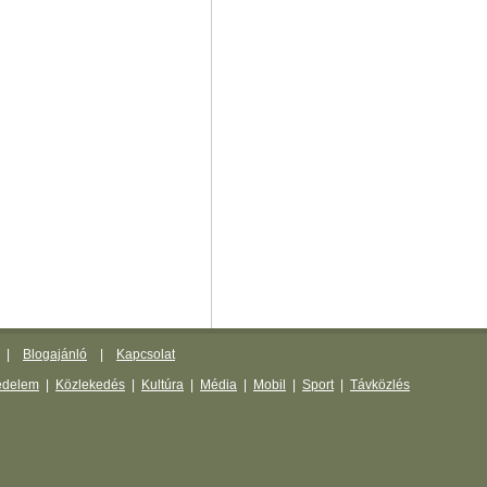
|
Blogajánló
|
Kapcsolat
édelem
|
Közlekedés
|
Kultúra
|
Média
|
Mobil
|
Sport
|
Távközlés