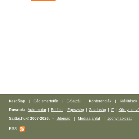
Kezdőlap
|
Cégismertetők
|
E-Sajttáj
|
Konferenciák
|
Kiállítások
Rovatok:
Auto-motor
|
Belföld
|
Egészség
|
Gazdaság
|
IT
|
Környezetv
Sajttaj.hu © 2007-2026.
-
Sitemap
|
Médiaajánlat
|
Jognyilatkozat
RSS