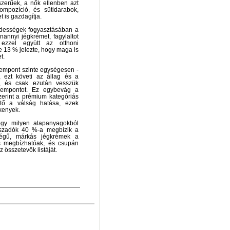
szerűek, a nők ellenben azt
ompozíció, és sütidarabok,
 is gazdagítja.
édességek fogyasztásában a
nnyi jégkrémet, fagylaltot
ezzel együtt az otthoni
e 13 % jelezte, hogy maga is
t.
zempont szinte egységesen -
 ezt követi az állag és a
n, és csak ezután vesszük
szempontot. Ez egybevág a
erint a prémium kategóriás
ető a válság hatása, ezek
kenyek.
ogy milyen alapanyagokból
laszadók 40 %-a megbízik a
ségű, márkás jégkrémek a
is megbízhatóak, és csupán
 összetevők listáját.