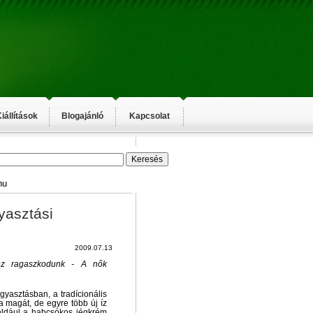
iállítások
Blogajánló
Kapcsolat
hu
yasztási
2009.07.13
hez ragaszkodunk - A nők
gyasztásban, a tradícionális
ja magát, de egyre több új íz
éldául a habcsókos jégkrém