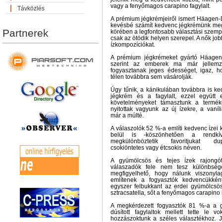
vagy a fenyőmagos carapino fagylalt.
Távközlés
A prémium jégkrémjeiről ismert Häagen-D
kevésbé számít kedvenc jégkrémünk meg
Partnerek
körében a legfontosabb választási szempo
csak az ötödik helyen szerepel. A nők job
ízkompozíciókat.
A prémium jégkrémeket gyártó Häagen-
szerint az emberek ma már jellemző
fogyasztanak jeges édességet, igaz, ho
télen továbbra sem vásárolják.
Úgy tűnik, a kánikulában továbbra is 
jégkrém és a fagylalt, ezzel együtt
követelményeket támasztunk a terméke
nyitottak vagyunk az új ízekre, a vaní
már a múlté.
A válaszolók 52 %-a említi kedvenc ízei 
belül is -köszönhetően a rendkív
megkülönböztetik favoritjukat dup
csokiöntetes vagy étcsokis néven.
A gyümölcsös és tejes ízek rajongó
válaszadók fele nem tesz különbsége
megfigyelhető, hogy nálunk viszonyla
említenek a fogyasztók kedvencükkén
egyszer felbukkant az erdei gyümölcsös
sztracsatella, sőt a fenyőmagos carapino 
A megkérdezett fogyasztók 81 %-a a g
dúsított fagylaltok mellett tette le v
hozzászoktunk a széles választékhoz.