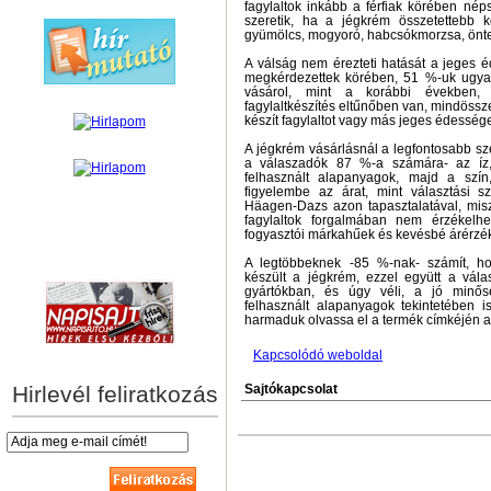
fagylaltok inkább a férfiak körében nép
szeretik, ha a jégkrém összetettebb k
gyümölcs, mogyoró, habcsókmorzsa, öntet
A válság nem érezteti hatását a jeges 
megkérdezettek körében, 51 %-uk ugyana
vásárol, mint a korábbi években, 
fagylaltkészítés eltűnőben van, mindössz
készít fagylaltot vagy más jeges édessége
A jégkrém vásárlásnál a legfontosabb s
a válaszadók 87 %-a számára- az íz,
felhasznált alapanyagok, majd a szí
figyelembe az árat, mint választási 
Häagen-Dazs azon tapasztalatával, misz
fagylaltok forgalmában nem érzékelh
fogyasztói márkahűek és kevésbé árérzé
hírek személyre szabva
A legtöbbeknek -85 %-nak- számít, h
készült a jégkrém, ezzel együtt a vá
gyártókban, és úgy véli, a jó minő
felhasznált alapanyagok tekintetében 
harmaduk olvassa el a termék címkéjén az
Kapcsolódó weboldal
Hirlevél feliratkozás
Sajtókapcsolat