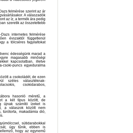
azs felmérése szerint az ár
vásárlásakor. A válaszadók
nt az íz, a termék ára pedig
ban szeretik az összetettebb
Dazs internetes felmérése
en évszaktól függetlenül
gy a tölcséres fagylaltokat
kedvenc édességünk marad a
 egyre magasabb minőségi
kkel kapcsolatban, illetve
lia-csoki-puncs egyeduralma
között a csokoládét, de ezen
ül széles választéknak-
lacsokis, csokidarabos,
tábora hasonló méretű, a
t a két típus között, de
g újnak számító ízeket is
t, a válaszok között nem
, túrótorta, makadámia dió,
is.
yümölccsel, sütidarabokkal
oksát, úgy tűnik, ebben is
 Jellemző, hogy az egynemű