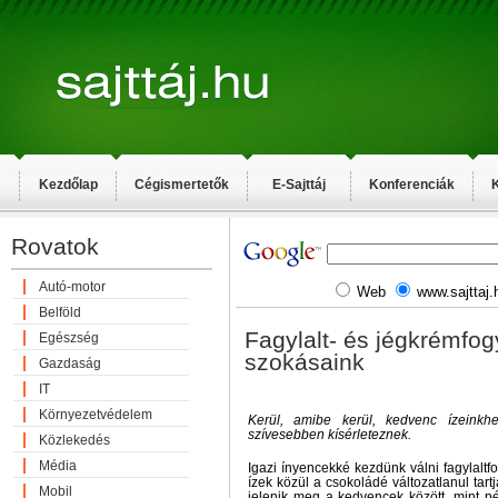
Kezdőlap
Cégismertetők
E-Sajttáj
Konferenciák
K
Rovatok
Autó-motor
Web
www.sajttaj.
Belföld
Fagylalt- és jégkrémfog
Egészség
szokásaink
Gazdaság
IT
Környezetvédelem
Kerül, amibe kerül, kedvenc ízeink
szívesebben kísérleteznek.
Közlekedés
Média
Igazi ínyencekké kezdünk válni fagylaltfo
ízek közül a csokoládé változatlanul tart
Mobil
jelenik meg a kedvencek között, mint p