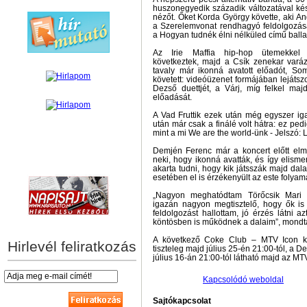
huszonegyedik századik változatával kés
nézőt. Őket Korda György követte, aki A
a Szerelemvonat rendhagyó feldolgozásá
a Hogyan tudnék élni nélküled című balla
Az Irie Maffia hip-hop ütemekkel 
következtek, majd a Csík zenekar varáz
tavaly már ikonná avatott előadót, So
követett: videóüzenet formájában lejátsz
Dezső duettjét, a Várj, míg felkel m
előadását.
A Vad Fruttik ezek után még egyszer iga
után már csak a finálé volt hátra: ez ped
mint a mi We are the world-ünk - Jelszó: 
Demjén Ferenc már a koncert előtt elmo
neki, hogy ikonná avatták, és így elism
hírek személyre szabva
akarta tudni, hogy kik játsszák majd dala
esetében el is érzékenyült az este folyam
„Nagyon meghatódtam Törőcsik Mari 
igazán nagyon megtisztelő, hogy ők i
feldolgozást hallottam, jó érzés látni a
köntösben is működnek a dalaim”, mondt
A következő Coke Club – MTV Icon ko
Hirlevél feliratkozás
tiszteleg majd július 25-én 21:00-tól, a D
július 16-án 21:00-tól látható majd az M
Kapcsolódó weboldal
Sajtókapcsolat