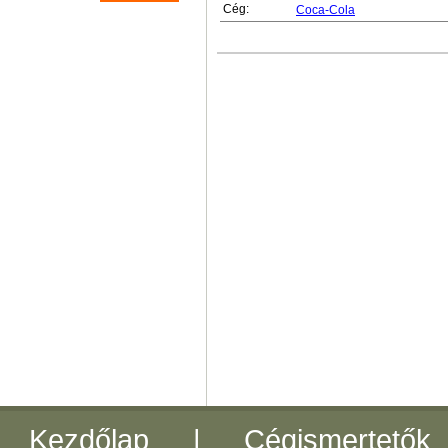
Cég:
Coca-Cola
Kezdőlap
|
Cégismertetők