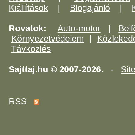
Kiállítások
|
Blogajánló
|
Rovatok:
Auto-motor
|
Belf
Környezetvédelem
|
Közleked
Távközlés
Sajttaj.hu © 2007-2026.
-
Sit
RSS