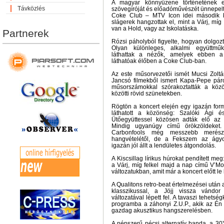
A magyar könnyűzene történetének eg
Távközlés
szövegíróját és előadóművészét ünnepelt
Coke Club – MTV Icon idei második k
slágerek hangzottak el, mint a Várj, míg 
van a Hold, vagy az Iskolatáska.
Partnerek
Rózsi páholyból figyelte, hogyan dolgoztá
Olyan különleges, alkalmi együttmű
láthattak a nézők, amelyek ebben a
láthatóak élőben a Coke Club-ban.
Az este műsorvezetői ismét Mucsi Zoltá
Jancsó filmekből ismert Kapa-Pepe páro
műsorszámokkal szórakoztatták a köz
közötti rövid szünetekben.
Rögtön a koncert elején egy igazán form
láthatott a közönség: Szalóki Ági 
Ütőegyüttessel közösen adták elő az
Mindig ugyanúgy című örökzöldeket. 
Carbonfools még messzebb merészk
hangvételétől, de a Fekszem az ágyo
igazán jól állt a lendületes átgondolás.
A Kiscsillag lírikus húrokat pendített me
a Várj, míg felkel majd a nap című V’Mo
változatukban, amit már a koncert előtt le l
A Qualitons retro-beat értelmezései utá
klasszikussal, a Jöjj vissza vándor 
változatával lépett fel. A tavaszi tehetsé
programba a záhonyi Z.U.P., akik az Én 
gazdag akusztikus hangszerelésben.
A népszerű pécsi alternatív banda, a 30Y