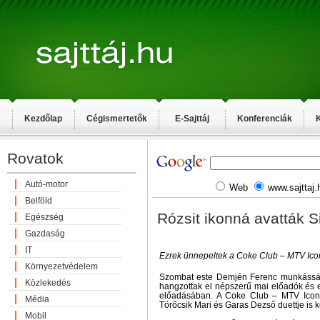
Kezdőlap
Cégismertetők
E-Sajttáj
Konferenciák
K
Rovatok
Autó-motor
Web
www.sajttaj.
Belföld
Rózsit ikonná avatták S
Egészség
Gazdaság
IT
Ezrek ünnepeltek a Coke Club – MTV Ico
Környezetvédelem
Szombat este Demjén Ferenc munkássá
Közlekedés
hangzottak el népszerű mai előadók és eg
előadásában. A Coke Club – MTV Icon
Média
Törőcsik Mari és Garas Dezső duettje is k
Mobil