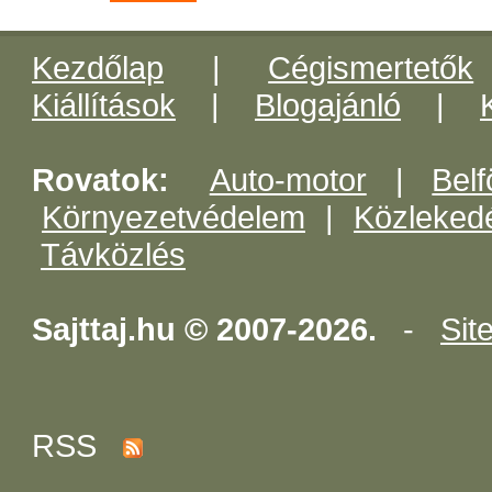
Kezdőlap
|
Cégismertetők
Kiállítások
|
Blogajánló
|
Rovatok:
Auto-motor
|
Belf
Környezetvédelem
|
Közleked
Távközlés
Sajttaj.hu © 2007-2026.
-
Sit
RSS