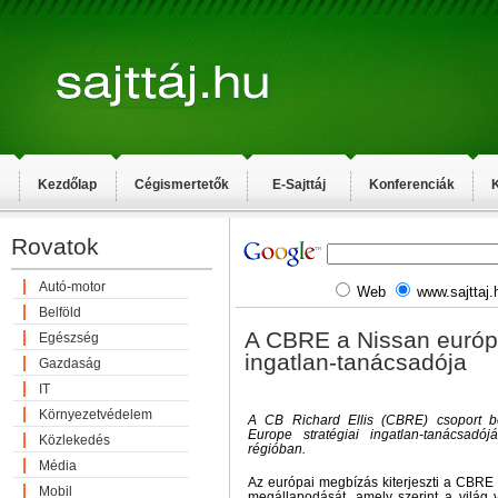
Kezdőlap
Cégismertetők
E-Sajttáj
Konferenciák
K
Rovatok
Autó-motor
Web
www.sajttaj.
Belföld
A CBRE a Nissan európa
Egészség
ingatlan-tanácsadója
Gazdaság
IT
Környezetvédelem
A CB Richard Ellis (CBRE) csoport be
Europe stratégiai ingatlan-tanácsadój
Közlekedés
régióban.
Média
Az európai megbízás kiterjeszti a CBRE
Mobil
megállapodását, amely szerint a világ 