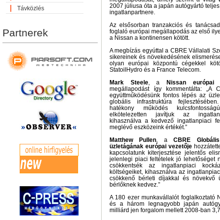
2007 júliusa óta a japán autógyártó teljes
Távközlés
ingatlanpartnere.
Az elsősorban tranzakciós és tanácsa
Partnerek
foglaló európai megállapodás az első ily
a Nissan a kontinensen kötött.
A megbízás egyúttal a CBRE Vállalati Sz
sikereinek és növekedésének elismerés
olyan európai központú cégekkel kötö
StatoilHydro és a France Telecom.
Mark Steele
, a
Nissan európai 
megállapodást így kommentálta: „A CB
együttműködésünk fontos lépés az üzlet
globális infrastruktúra fejlesztéséb
hatékony működés kulcsfontossá
elkötelezetten javítjuk az ingatlanp
kihasználva a kedvező ingatlanpiaci fe
meglévő eszközeink értékét.”
Matthew Pullen
, a
CBRE Globális 
üzletágának európai vezetője
hozzátette
kapcsolatunk kiterjesztése jelentős e
jelenlegi piaci feltételek jó lehetőséget
csökkentsék az ingatlanpiaci kocká
költségeiket, kihasználva az ingatlanpiac
csökkenő bérleti díjakkal és növekvő 
bérlőknek kedvez.”
A 180 ezer munkavállalót foglalkoztató 
és a három legnagyobb japán autógyá
milliárd jen forgalom mellett 2008-ban 3,7 